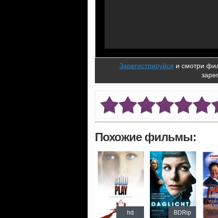
Зарегистрируйся
и смотри фил
заре
Похожие фильмы:
hd
BDRip