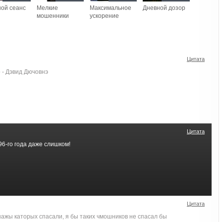
ой сеанс
Мелкие
Максимальное
Дневной дозор
мошенники
ускорение
Цитата
 - Дэвид Дючовнэ
Цитата
6-го года даже слишком!
Цитата
нажы каторых спасали, я бы таких чмошников не спасал бы