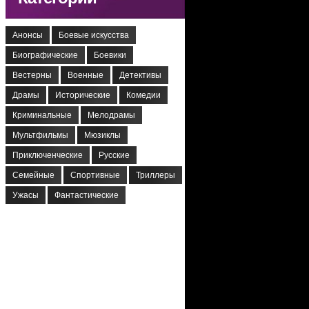
Анонсы
Боевые искусства
Биографические
Боевики
Вестерны
Военные
Детективы
Драмы
Исторические
Комедии
Криминальные
Мелодрамы
Мультфильмы
Мюзиклы
Приключенческие
Русские
Семейные
Спортивные
Триллеры
Ужасы
Фантастические