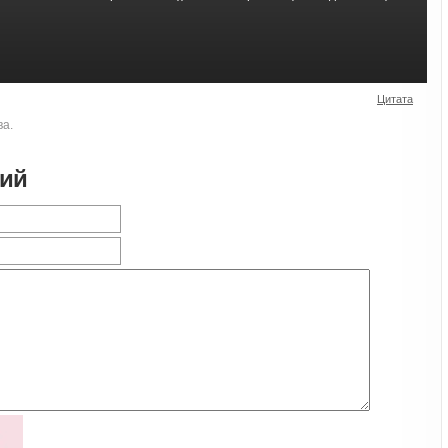
Цитата
ва.
рий