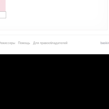
Режиссеры
Помощь
Для правообладателей
baski