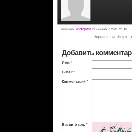
Doctigator
Добавил
21 сентября 2015 21:16
Норм фильм. Из детст
Добавить коммента
Имя:
*
E-Mail:
*
Комментарий:
*
Введите код:
*