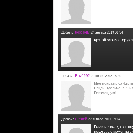
todosoff7
Добавил
24 января 2019 01:34
Крутой блокбастер для
Ray1992
Добавил
2 января 2018 16:29
Мне понравился фильм
Рэнди Эдельмана. 9 из
Рекомендую!
Сергей
Добавил
22 января 2017 19:14
Рокки как всегда вытян
некоторые моменты с с