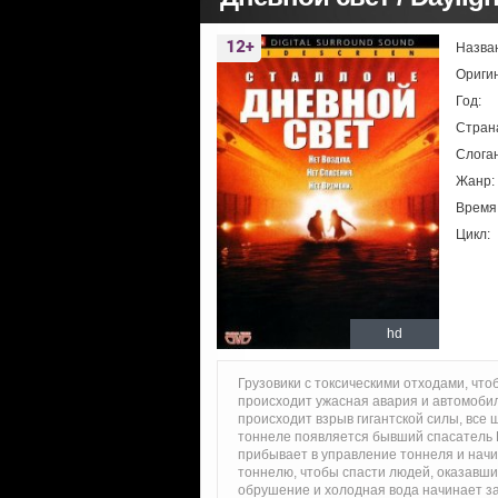
Назва
Ориги
Год:
Стран
Слоган
Жанр:
Время
Цикл:
hd
Грузовики с токсическими отходами, чт
происходит ужасная авария и автомобиль
происходит взрыв гигантской силы, все
тоннеле появляется бывший спасатель К
прибывает в управление тоннеля и начи
тоннелю, чтобы спасти людей, оказавших
обрушение и холодная вода начинает за