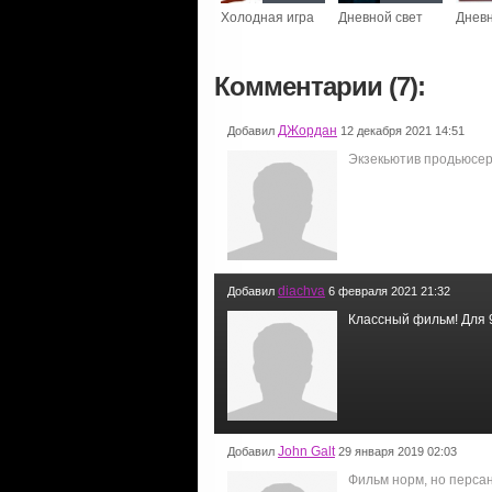
Холодная игра
Дневной свет
Дневн
Комментарии (7):
ДЖордан
Добавил
12 декабря 2021 14:51
Экзекьютив продьюсер
diachva
Добавил
6 февраля 2021 21:32
Классный фильм! Для 9
John Galt
Добавил
29 января 2019 02:03
Фильм норм, но перса