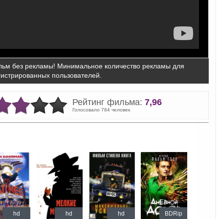
ьм без рекламы! Минимальное количество рекламы для
гистрированных пользователей.
Рейтинг фильма:
7,96
Голосовало 784 человек
hd
hd
hd
BDRip