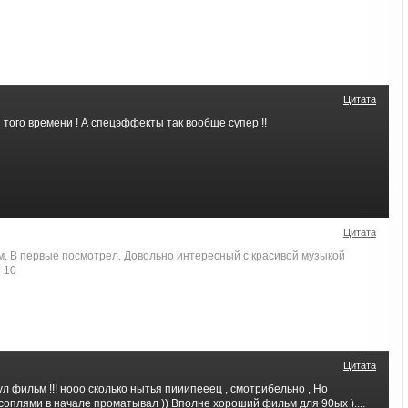
Цитата
 того времени ! А спецэффекты так вообще супер !!
Цитата
. В первые посмотрел. Довольно интересный с красивой музыкой
 10
Цитата
ул фильм !!! нооо сколько нытья пииипееец , смотрибельно , Но
оплями в начале проматывал )) Вполне хороший фильм для 90ых )....