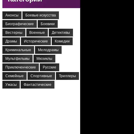
Анонсы
Боевые искусства
Биографические
Боевики
Вестерны
Военные
Детективы
Драмы
Исторические
Комедии
Криминальные
Мелодрамы
Мультфильмы
Мюзиклы
Приключенческие
Русские
Семейные
Спортивные
Триллеры
Ужасы
Фантастические