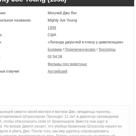
ние:
Могучий Джо Янг
нальное название:
Mighty Joe Young
1998
а:
США
:
«Легенда джунглей в плену у цивилизации»
Боевики
/
Приключенческие
/
Триллеры
:
01:54:28
Фильмы про животных
зык озвучки:
Английский
льницей смерти своей матери и матери Джо, младенца гориллы,
зглавляемые Штрассером. Проходит 12 лет и директор заповедника
, чтобы обезопасить себя от браконьеров. Вместе они едут в
ха. Но вскоре Джилл узнает, что убийца-браконьер Штрассер нашел их
дело и убить Джо. После того, как ему удалось спровоцировать