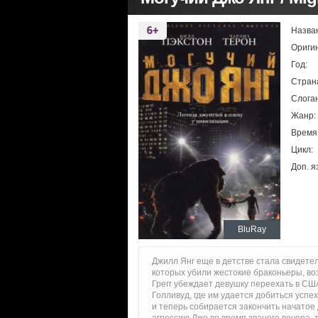
Назва
Ориги
Год:
Стран
Слоган
Жанр:
Время
Цикл:
Доп. я
BluRay
Джилл Янг еще в детстве стала свидете
которых убили жестокие браконьеры, во
Грегг убеждает девушку переехать в США
Голливуд, где им удается добиться успе
и теперь собирается закончить начатое 