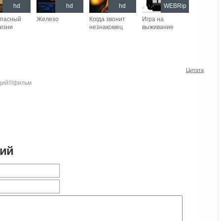
hd
hd
hd
WEBRip
опасный
Железо
Когда звонит
Игра на
изни
незнакомец
выживание
Цитата
ий!!!фильм
рий