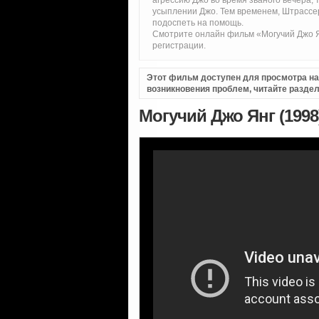
агрессию Джо во время званого вечера, 
усыплении Джо. Тем временем, Штрассер
подоспеть на помощь.
Смотрите онлайн фильм «Могучий Джо Я
регистрации.
Этот фильм доступен для просмотра на i
возникновения проблем, читайте разде
Могучий Джо Янг (1998