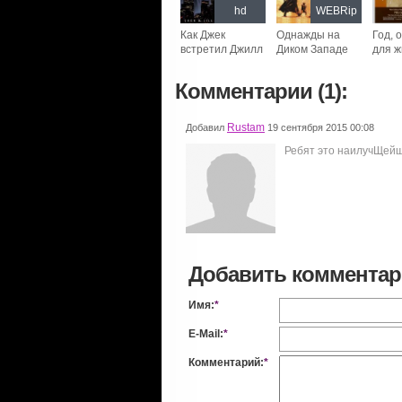
hd
WEBRip
Как Джек
Однажды на
Год, 
встретил Джилл
Диком Западе
для ж
Комментарии (1):
Rustam
Добавил
19 сентября 2015 00:08
Ребят это наилучЩейщ
Добавить коммента
Имя:
*
E-Mail:
*
Комментарий:
*