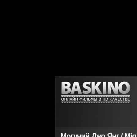
Могучий Джо Янг / Mig