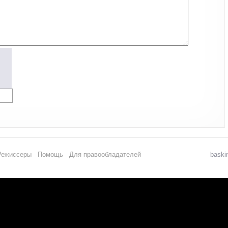
Режиссеры
Помощь
Для правообладателей
baski