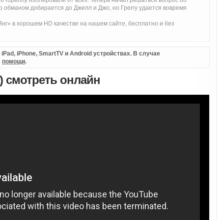
то гориллу изолировали от всех. Теперь начал решаться вопрос об
 обманом добирается до Джилл и Джо, но Греггу удается вовремя
нг» в хорошем HD качестве на нашем сайте, бесплатно и без
Pad, iPhone, SmartTV и Android устройствах. В случае
л
помощи
.
) смотреть онлайн