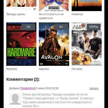
Звезда сцены
Не отступать и не
Новичок
сдаваться
hd
hd
HDRip
Железо
Авалон
На игре
Комментарии (2):
Правдоруб
Добавил
5 июня 2020 03:38
Цитата
Очень крутой фильм. Правда называется он не
"Приветствие джаггера", а "Кровь героев". И именно
под таким названием я смотрел его в видеозале в
начале 90-х.