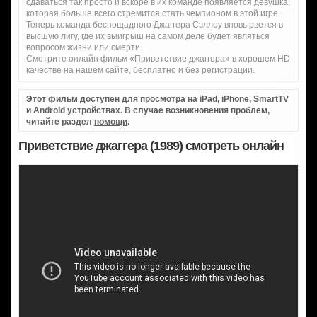
сдаваться так просто и вскоре в их команде появляется девушка,
которая больше всего стремится стать чемпионом в этой игре.
Теперь команда беспощадного Джаггера Сэллоу вновь рвется в
высшую лигу, где их выигрыш на самом деле будет являться
вопросом жизни или смерти.
Смотрите онлайн фильм «Приветствие джаггера» в хорошем HD
качестве на нашем сайте, бесплатно и без регистрации.
Этот фильм доступен для просмотра на iPad, iPhone, SmartTV
и Android устройствах. В случае возникновения проблем,
читайте раздел
помощи
.
Приветствие джаггера (1989) смотреть онлайн