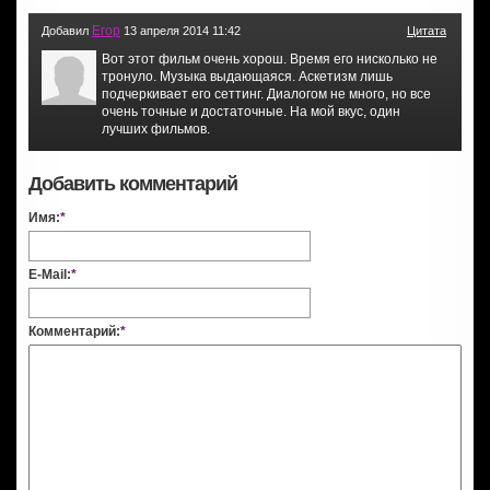
Егор
Добавил
13 апреля 2014 11:42
Цитата
Вот этот фильм очень хорош. Время его нисколько не
тронуло. Музыка выдающаяся. Аскетизм лишь
подчеркивает его сеттинг. Диалогом не много, но все
очень точные и достаточные. На мой вкус, один
лучших фильмов.
Добавить комментарий
Имя:
*
E-Mail:
*
Комментарий:
*