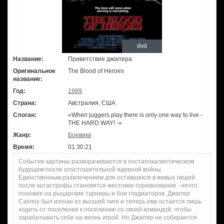
dvd
Название:
Приветствие джаггера
Оригинальное
The Blood of Heroes
название:
Год:
1989
Страна:
Австралия, США
Слоган:
«When juggers play there is only one way to live -
THE HARD WAY! -»
Жанр:
Боевики
Время:
01:30:21
События картины разворачиваются в постапокалиптическом
будущем после опустошительной ядерной войны.
Единственным развлечением для оставшихся в живых людей
после катастрофы становятся жестокие соревнования - нечто
похожее на рыцарские турниры и бои гладиаторов. Джаггер
Сэллоу был изгнан из высшей лиги и теперь ему остается лишь
ходить от поселения к поселению со своей командой, чтобы
зарабатывать себе на жизнь игрой. Но Джаггер не собирается