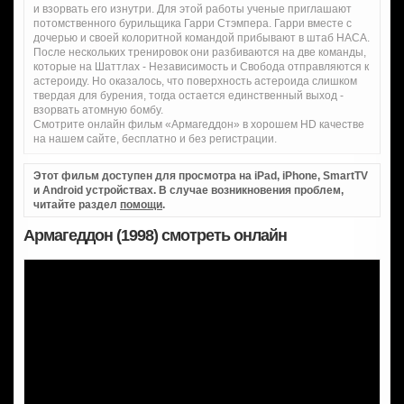
и взорвать его изнутри. Для этой работы ученые приглашают
потомственного бурильщика Гарри Стэмпера. Гарри вместе с
дочерью и своей колоритной командой прибывают в штаб НАСА.
После нескольких тренировок они разбиваются на две команды,
которые на Шаттлах - Независимость и Свобода отправляются к
астероиду. Но оказалось, что поверхность астероида слишком
твердая для бурения, тогда остается единственный выход -
взорвать атомную бомбу.
Смотрите онлайн фильм «Армагеддон» в хорошем HD качестве
на нашем сайте, бесплатно и без регистрации.
Этот фильм доступен для просмотра на iPad, iPhone, SmartTV
и Android устройствах. В случае возникновения проблем,
читайте раздел
помощи
.
Армагеддон (1998) смотреть онлайн