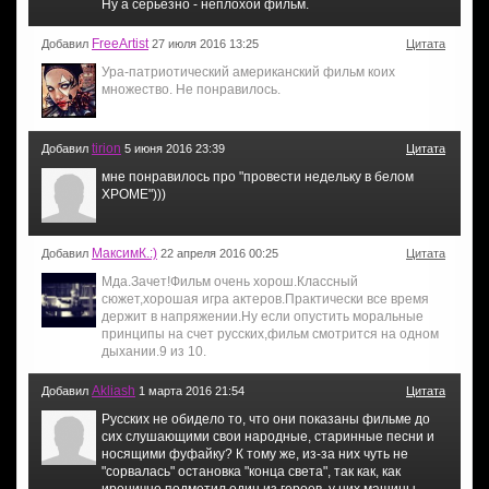
Ну а серьезно - неплохой фильм.
FreeArtist
Добавил
27 июля 2016 13:25
Цитата
Ура-патриотический американский фильм коих
множество. Не понравилось.
tirion
Добавил
5 июня 2016 23:39
Цитата
мне понравилось про "провести недельку в белом
ХРОМЕ")))
МаксимК.:)
Добавил
22 апреля 2016 00:25
Цитата
Мда.Зачет!Фильм очень хорош.Классный
сюжет,хорошая игра актеров.Практически все время
держит в напряжении.Ну если опустить моральные
принципы на счет русских,фильм смотрится на одном
дыхании.9 из 10.
Akliash
Добавил
1 марта 2016 21:54
Цитата
Русских не обидело то, что они показаны фильме до
сих слушающими свои народные, старинные песни и
носящими фуфайку? К тому же, из-за них чуть не
"сорвалась" остановка "конца света", так как, как