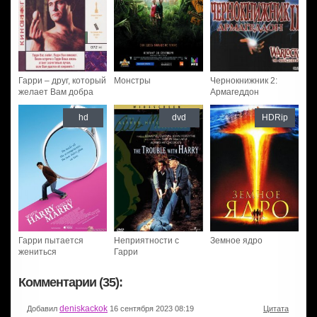
Гарри – друг, который
Монстры
Чернокнижник 2:
желает Вам добра
Армагеддон
hd
dvd
HDRip
Гарри пытается
Неприятности с
Земное ядро
жениться
Гарри
Комментарии (35):
deniskackok
Добавил
16 сентября 2023 08:19
Цитата