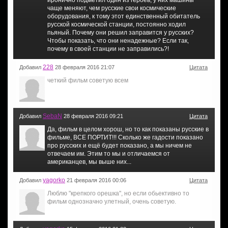
иронично подметил один из героев, у них машины
чаще меняют, чем русские свои космические
оборудования, к тому этот единственный обитатель
русской космической станции, постоянно ходил
пьяный. Почему они решил заправится у русских?
Чтобы показать, что они ненадежные? Если так,
почему в своей станции не заправились?!
228
Добавил
28 февраля 2016 21:07
Цитата
четкий фильм советую всем
SebaN
Добавил
28 февраля 2016 09:21
Цитата
Да, фильм в целом хорош, но то как показаны русские в
фильме, ВСЕ ПОРТИТ!!! Сколько же гадости показано
про русских и ещё будет показано, а мы ничем не
отвечаем им. Этим то мы и отличаемся от
американцев, мы выше них...
yagorko
Добавил
21 февраля 2016 00:06
Цитата
Люблю "крепкого орешка", но если обьективно то
фильм однозначно улетный, очень советую.