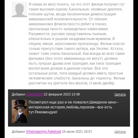
Я никак не могу понять, за что этот фильм получил тут
такую высокую оценку. Банальные, неумные диалоги,
плоские шутки, везде бесконечная демонстрация
американской исключительности. От обилия
американских флагов просто рябит в глазах,
пропаганда просто запредельно навязчивая.
Разумеется, русские представлены пьяным,
обязательно в ушанке неадекватным мужиком. В
общем, явная, агрессивная пропаганда. Фильм спасло
только присутствие такого актёра, как Уиллис. Кстати,
сюжет тоже очень банальный. Как всегда во всех таких
фильмах (без этого американцы не могут), должна
быть лучшая драма или трагедия, как типа трагедия
воспитания дочери в данном случае. Все эти
остальные роли, типа каждый должен иметь простые
человеческие слабости, банальны до тошноты. Фильм
рассчитан на зрителя без мозгов, ставлю двойку.
crumban9
Добавил
22 февраля 2023 13:48
Цитата
Посмотрел еще раз и не пожалел.Шикарное кино--
интересная история,любовь,героизм---все есть
тут.Рекомендую!
Vmeniaemyi Adekvat
Добавил
16 июля 2021 18:57
Цитата