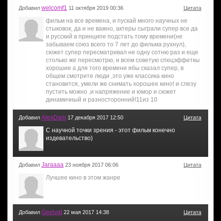
welcomf1
Добавил
11 октября 2019 00:36
Цитата
фильм на все времена, и пускай много научных не
стыковок, да и не важно, актеры сыграли супер все да
и русский в принципе подстать тому времени(не
забываем союз всего то 7 лет до фильма рухнул),
сюжет супер пересматривал не одну сотню раз и еще
столько же пересмотрю, и всем советую спецэффеткы
хорошие а для того времени ябы сказал супер, в
общем смотрите люди ,это уже классика кино
становится, умели же снимать хорошее кино! и слезу
пустить можно ,и напряжение и юмор и сюжет
динамичный и разносторонний!11из 10
AlexDam
Добавил
17 декабря 2017 12:50
Цитата
С научной точки зрения - этот фильм конечно
издевательство)
Jaraaaa
Добавил
23 ноября 2017 06:06
Цитата
Лучшее кино в этом жанре
Geelvat
Добавил
22 мая 2017 14:38
Цитата