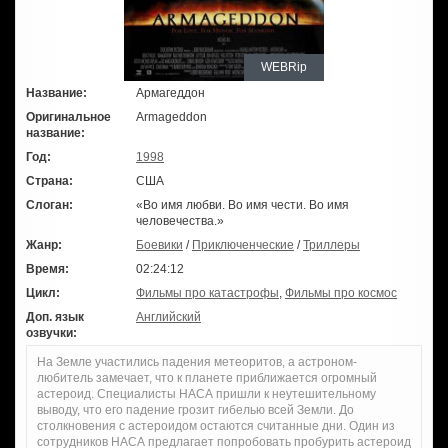
WEBRip
Название:
Армагеддон
Оригинальное
Armageddon
название:
Год:
1998
Страна:
США
Слоган:
«Во имя любви. Во имя чести. Во имя
человечества.»
Жанр:
Боевики
/
Приключенческие
/
Триллеры
Время:
02:24:12
Цикл:
Фильмы про катастрофы
,
Фильмы про космос
Доп. язык
Английский
озвучки:
На Земле участились падения метеоритов, а астроном-
любитель замечает, что к планете приближается огромный
астероид. Специалисты НАСА пришли к неутешительному
выводу, что его падение грозит гибелью всей Земли. До
столкновения с астероидом остаются считанные дни. Один из
сотрудников НАСА предлагает попробовать пробурить астероид