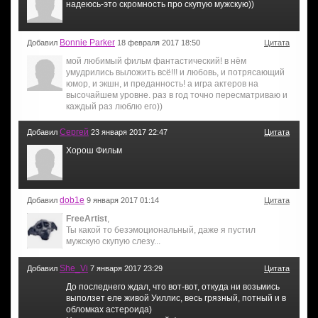
надеюсь-это скромность про скупую мужскую))
Bonnie Parker
Добавил
18 февраля 2017 18:50
Цитата
мой любимый фильм фантастический! в нём
умудрились выложить всё!!! и любовь, и потрясающий
юмор, и экшн, и преданность! а игра актеров на
высочайшем уровне. раз в год точно пересматриваю и
каждый раз люблю его))
Сергей
Добавил
23 января 2017 22:47
Цитата
Хорош Фильм
dob1e
Добавил
9 января 2017 01:14
Цитата
FreeArtist
,
Ты какой то безэмоциональный, даже я пустил
мужскую скупую слезу...
She_Vi
Добавил
7 января 2017 23:29
Цитата
До последнего ждал, что вот-вот, откуда ни возьмись
выползет еле живой Уиллис, весь грязный, потный и в
обломках астероида)