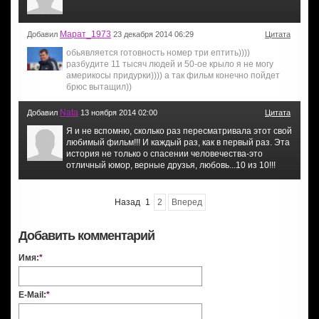
Марат_1973
Добавил
23 декабря 2014 06:29
Цитата
обьявляется готовность номер три ептить))))
разбудите 11 тысяч людей и 50-ое крыло я не могу
америкосы придурки)))) а так фильм конечно пойдет
брюс вытащил))
Nata
Добавил
13 ноября 2014 02:00
Цитата
Я и не вспомню, сколько раз пересматривала этот свой
любимый фильм!!! И каждый раз, как в первый раз. Эта
история не только о спасении человечества-это
отличный юмор, верные друзья, любовь...10 из 10!!!
Назад
1
2
Вперед
Добавить комментарий
Имя:
*
E-Mail:
*