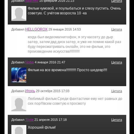
yagorko
Добавил
15 февраля 2016 21:23
Цитата
Фильм чумовой, и поулыбаться и слезу пустить. Очень
советую. С учётом возросла 10 -ка
HELLGOROX
Добавил
29 января 2016 14:53
Цитата
когда был видеомагнитофон, я эту кассету до дыр
затер, затем двд диск затер, и уже не помню какой раз
буду пересматривать онлайн, это не фильм, это
произведение искусства!!!!!!!!!!!
Notia
Добавил
4 января 2016 21:47
Цитата
Фильм на все времена!!!!!!!!!!! Просто шедевр!!!!
Игорь
Добавил
29 октября 2015 17:03
Цитата
Любимый фильм.Cреди фантастики ему нет равных до
сих пор!!!всем советую к просмоту
Толiк
Добавил
21 апреля 2015 17:18
Цитата
Хороший фiльм!