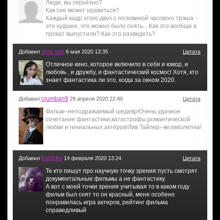
Люди, вы серьёзно?
Как сие может нравиться?
Каждый кадр этого двух с половиной часового трэша -
это худшее, что можно было снять... Как это вообще в
прокат выпустили? Как это развидеть?
vera sun
Добавил
6 мая 2020 13:35
Цитата
Отличное кино, которое включило в себя и юмор, и
любовь , и дружбу, и фантастический космос! Хотя, кто
знает фантастика ли это, когда за окном 2020.
crumban9
Добавил
29 апреля 2020 22:49
Цитата
Фильм--неподражаемый шедевр!Очень удачное
сочетание фантастики,катастрофы,романтической
любви и гениальных актёров!Лив Тайлер--великолепна!
6opicka
Добавил
14 февраля 2020 13:24
Цитата
Те кто пишут про научную точку зрения пусть смотрят
документальные фильмы а не фантастику.
А вот с моей точки зрения учитывая то в каком году
фильм был снят то он красный, мене особено
понравилась игра актеров, рейтинг фильма
справедливый