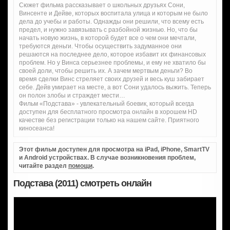
Сюжет фильма рассказывает о школьных друзьях Сони,
Винсенте и Дейве, которых воспитала улица и которым не было
дела до учебы и работы. Однажды они решили, что всему есть
предел, и нужно завязывать с разбойной жизнью. Но, что бы
начать новую жизнь, в которой будет все о чем они мечтали,
требуются деньги. Чтобы осуществить задуманное они
решаются на последнее дело, которое избавит их финансовых
проблем. Но у Винса серьезнее проблемы, и ему не хватило бы
своей доли, чтобы решить их. А зачем мертвым деньги? Во
время сделки Винс стреляет своих друзей и весь куш забирает
себе. Дейв умирает на месте, а вот Сони удалось выжить. Теперь
он полон злобы и страждет мести…
Фильм «Подстава» - увлекательный боевик, который всегда
доступен для бесплатного просмотра онлайн в хорошем HD
качестве без регистрации только на нашем сайте. Приятного
киносеанса!
Этот фильм доступен для просмотра на iPad, iPhone, SmartTV
и Android устройствах. В случае возникновения проблем,
читайте раздел
помощи
.
Подстава (2011) смотреть онлайн