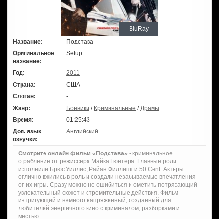
BluRay
Название:
Подстава
Оригинальное
Setup
название:
Год:
2011
Страна:
США
Слоган:
-
Жанр:
Боевики
/
Криминальные
/
Драмы
Время:
01:25:43
Доп. язык
Английский
озвучки:
Смотрите онлайн фильм «Подстава»
- криминальное
ограбление от режиссера Майка Гюнтера. Главные роли
исполнили Брюс Уиллис, Райан Филлипп и 50 Cent. Актеры
отлично вжились в роль и создали незабываемые впечатления
от их игры. Сразу можно не ошибиться и ометить потрясающий
увлекательный сюжет и стремительные действия. Фильм
интригующий и немного напряженный, созданный для
любителей энергичного кино с криминалом, разборками и
местью.