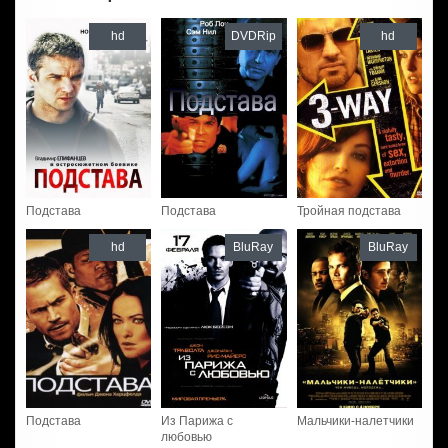
hd
DVDRip
hd
Подстава
Подстава
Тройная подстава
hd
BluRay
BluRay
Подстава
Из Парижа с
Мальчики-налетчики
любовью