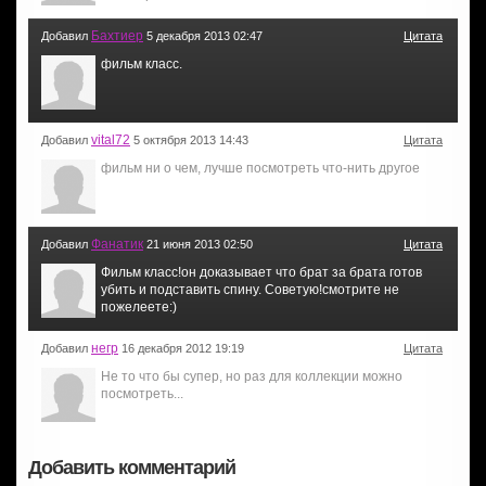
Бахтиер
Добавил
5 декабря 2013 02:47
Цитата
фильм класс.
vital72
Добавил
5 октября 2013 14:43
Цитата
фильм ни о чем, лучше посмотреть что-нить другое
Фанатик
Добавил
21 июня 2013 02:50
Цитата
Фильм класс!он доказывает что брат за брата готов
убить и подставить спину. Советую!смотрите не
пожелеете:)
негр
Добавил
16 декабря 2012 19:19
Цитата
Не то что бы супер, но раз для коллекции можно
посмотреть...
Добавить комментарий