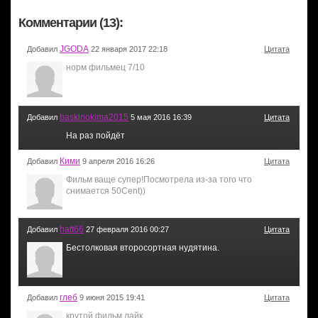
Комментарии (13):
JGODA
Добавил
22 января 2017 22:18
Цитата
норм фильмец 7/10
baskinokima2015
Добавил
5 мая 2016 16:39
Цитата
На раз пойдёт
Кими
Добавил
9 апреля 2016 16:26
Цитата
Фильм ваще супер!Посмотрела из-за того что
снимается 50Cent))
hatt66
Добавил
27 февраля 2016 00:27
Цитата
Бестолковая второсортная нудятина.
глеб
Добавил
9 июня 2015 19:41
Цитата
крутой фильм лайк