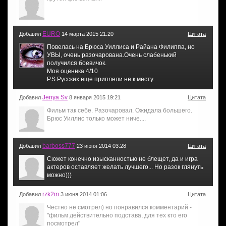
EURO
Добавил
14 марта 2015 21:20
Цитата
Повелась на Брюса Уиллиса и Райана Филиппа, но
УВЫ, очень разочарована.Очень слабенький
получился боевичок.
Моя оценнка 4/10
P.S.Русских еще приплели не к месту.
Jenya Sv
Добавил
8 января 2015 19:21
Цитата
Фильм так себе. Разочаровал. Ожидала большего.
Брюс Уиллис только может ниче....
barboss777
Добавил
23 июня 2014 03:28
Цитата
Сюжет конечно изысканностью не блещет, да и игра
актеров оставляет желать лучшего... Но разок глянуть
можно)))
rzk2m
Добавил
3 июня 2014 01:06
Цитата
Честно не смотрел) но понравился комментарий -
"фильм действительно подстава, для тех кто его
посмотрел"