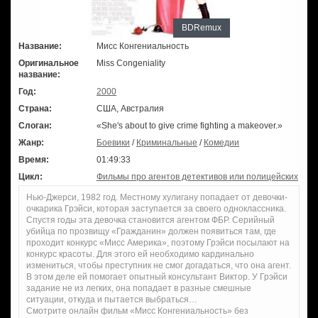
BDRemux
Название:
Мисс Конгениальность
Оригинальное
Miss Congeniality
название:
Год:
2000
Страна:
США, Австралия
Слоган:
«She's about to give crime fighting a makeover.»
Жанр:
Боевики
/
Криминальные
/
Комедии
Время:
01:49:33
Цикл:
Фильмы про агентов детективов или полицейских
Нью-Джерси, 1982 год. Местному хулигану попадает от девочки-
очкарика Грэйси, которая заступается за своего одноклассника.
Спустя годы эта девочка становится агентом ФБР. Серийный
убийца по прозвищу «Гражданин» должен появиться там, где
проходит конкурс «Мисс Америка», поэтому Грэйси посылают на
конкурс красоты. Для этого ей необходимо кардинально
измениться, чтобы преступник не смог догадаться, что она агент.
В этом деле ей помогает опытный консультант Виктор. У Грэйси
задание не из легких, она попадает в разные смешные
ситуации, откуда и пытается выбраться…
Смотрите онлайн фильм «Мисс Конгениальность» без