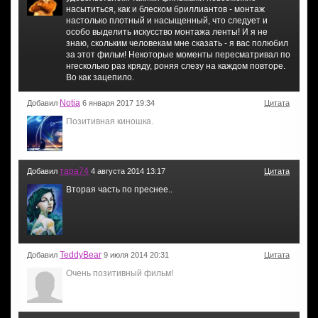
насытиться, как и блеском бриллиантов - монтаж
настолько плотный и насыщенный, что следует и
особо выделить искусство монтажа ленты! И я не
знаю, скольким человекам мне сказать - я вас полюбил
за этот фильм! Некоторые моменты пересматривал по
нгесколько раз кряду, роняя слезу на каждом повторе.
Во как зацепило.
Notia
Добавил
6 января 2017 19:34
Цитата
Позитивная киношка.
тара74
Добавил
4 августа 2014 13:17
Цитата
Вторая часть по преснее..
TeddyBear
Добавил
9 июля 2014 20:31
Цитата
Очень позитивный фильм!