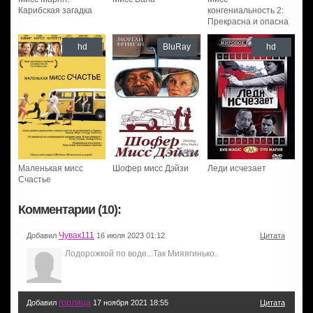
Карибская загадка
конгениальность 2:
Прекрасна и опасна
hd
BluRay
hd
Маленькая мисс
Шофер мисс Дэйзи
Леди исчезает
Счастье
Комментарии (10):
Чувак111
Добавил
16 июля 2023 01:12
Цитата
Лодорожкой по воде...Так Мияягинько..
горлица
Добавил
17 ноября 2021 18:55
Цитата