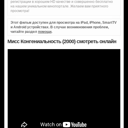
регистрации в хорошем HD качестве и совершенно бесплатно
на нашем уникальном кинопортале. Желаем вам приятного
просмотра!
Этот фильм доступен для просмотра на iPad, iPhone, SmartTV
и Android устройствах. В случае возникновения проблем,
читайте раздел
помощи
.
Мисс Конгениальность (2000) смотреть онлайн