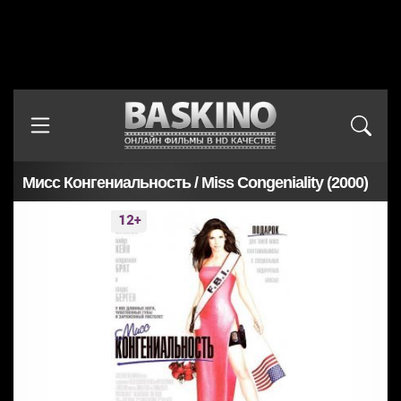
Мисс Конгениальность / Miss Congeniality (2000)