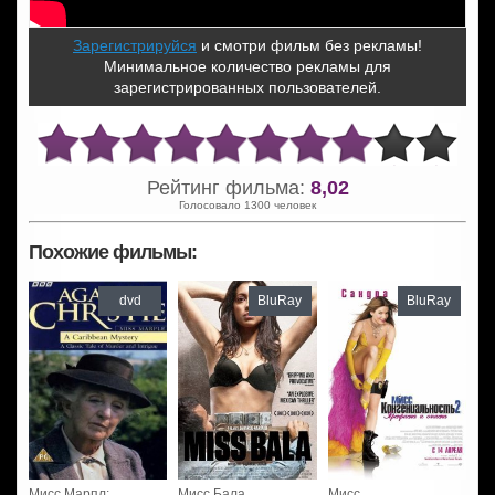
Зарегистрируйся
и смотри фильм без рекламы!
Минимальное количество рекламы для
зарегистрированных пользователей.
Рейтинг фильма:
8,02
Голосовало 1300 человек
Похожие фильмы:
dvd
BluRay
BluRay
Мисс Марпл:
Мисс Бала
Мисс