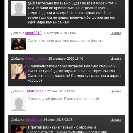
действительно пусть мир будет во всем мире и тут и
там не били не прикасались не стреляли пусть
родятся детки и каждый человек ступая ногой по
земле куда бы не пошол вернулся бы домой где его
ждут мира вам мира нам
amor8310
Добавил
25 октября 2020 21:04
Цитата
Смотрю второй раз, мне понравился фильм.
Akira__Shock
Добавил
28 февраля 2020 16:40
Цитата
С удовольствием пересмотрела! Реально смешно и
юмор не тупой, даже поучительная история вышла.
Смотрите не пожалеете! Сандра тут красотка и играет
хорошо)
_matchless.1
Добавил
22 мая 2019 13:24
Цитата
Очень крутой фильм..Прям офигительный
профильм
Добавил
24 июля 2018 03:16
Цитата
в третий раз - как в первый - с огромным
удовольствием. Такими фильмами невозможно