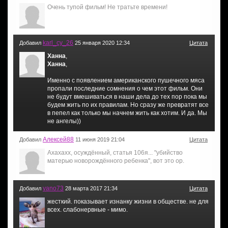
Очень тупой фильм! Не тратьте времени!
karl_cy_26
Добавил
25 января 2020 12:34
Цитата
Ханна
,
Ханна
,
Именно с появлением американского пушечного мяса
пропали последние сомнения о чем этот фильм. Они
не будут вмешиваться в наши дела до тех пор пока мы
будем жить по их правилам. Но сразу же превратят все
в пепел как только мы начнем жить как хотим. И да. Мы
не ангелы))
Алексей88
Добавил
11 июня 2019 21:04
Цитата
Ахахахх, осуждённый, статья 106я... "убийство
матерью новорождённого ребенка", вот это ор.
vano73
Добавил
28 марта 2017 21:34
Цитата
жесткий. показывает изнанку жизни в обществе. не для
всех. слабонервные - мимо.