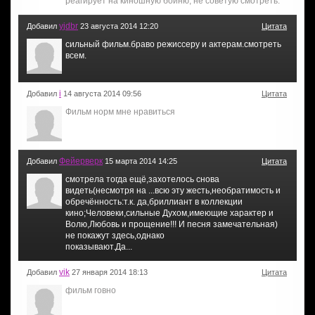
реагирует на киношную бойню, не советую смотреть.
yjdbr
Добавил
23 августа 2014 12:20
Цитата
сильный фильм.браво режиссеру и актерам.смотреть
всем.
i
Добавил
14 августа 2014 09:56
Цитата
Фильм норм мне нравиться
Фейерверк
Добавил
15 марта 2014 14:25
Цитата
смотрела тогда ещё,захотелось снова
видеть(несмотря на ...всю эту жесть,необратимость и
обречённость:т.к. да,бриллиант в коллекции
кино;Человеки,сильные Духом,имеющие характер и
Волю,Любовь и прощение!!! И песня замечательная)
не покажут здесь,однако
показывают.Да...
vik
Добавил
27 января 2014 18:13
Цитата
фильм говно