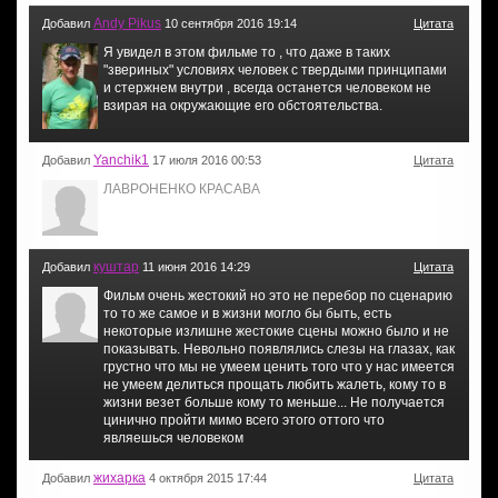
Andy Pikus
Добавил
10 сентября 2016 19:14
Цитата
Я увидел в этом фильме то , что даже в таких
"звериных" условиях человек с твердыми принципами
и стержнем внутри , всегда останется человеком не
взирая на окружающие его обстоятельства.
Yanchik1
Добавил
17 июля 2016 00:53
Цитата
ЛАВРОНЕНКО КРАСАВА
куштар
Добавил
11 июня 2016 14:29
Цитата
Фильм очень жестокий но это не перебор по сценарию
то то же самое и в жизни могло бы быть, есть
некоторые излишне жестокие сцены можно было и не
показывать. Невольно появлялись слезы на глазах, как
грустно что мы не умеем ценить того что у нас имеется
не умеем делиться прощать любить жалеть, кому то в
жизни везет больше кому то меньше... Не получается
цинично пройти мимо всего этого оттого что
являешься человеком
жихарка
Добавил
4 октября 2015 17:44
Цитата