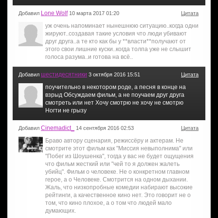
Lone Wolf
Добавил
10 марта 2017 01:20
Цитата
уж очень напоминает нынешнюю ситуацию..когда одни
жируют..создавая такие условия что люди убивают
друг друга..а те кто как бы у **власти**получают от
этого свои лишние куски..когда толпа уже не слышит
голоса разума..и готова на всё..
шестидесятники
Добавил
3 октября 2016 15:51
Цитата
поучительно в некотором роде, а песня в конце на
взрыд Обсуждаем фильм, а не поучаем друг друга
смотреть или нет Хочу смотрю не хочу не смотрю
Ногти не грызу
Cinemadict_
Добавил
14 сентября 2016 02:53
Цитата
Браво автору сценария, режиссёру и актерам. Не
смотрите этот фильм как "Миссия невыполнима" или
"Побег из Шоушенка", тогда у вас не будет ощущения
что фильм жесткий или "чей то я должен жалеть
убийц". Фильм о человеке. Не о конкретном главном
герое, а о Человеке. Смотрится на одном дыхании.
Жаль, что низкопробные комедии набирают высокие
рейтинги, а качественное кино нет. Это говорит не о
том, что кино плохое, а о том что людей мало
думающих.