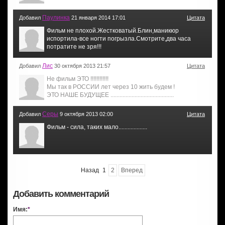
Паулинка
Добавил
21 января 2014 17:01
Цитата
Фильм не плохой.Жестковатый.Блин,маникюр
испортила-все ногти погрызла.Смотрите,два часа
потратите не зря!!!
Лис
Добавил
30 октября 2013 21:57
Цитата
Не фильм ЭТО !!!!!!!!!!!!
Мы так в РОССИИ лет через 10 жить будем !
ЭТО НАШЕ БУДУЩЕЕ ..........................................
Серы
Добавил
9 октября 2013 02:00
Цитата
Фильм - сила, таких мало...................
Назад
1
2
Вперед
Добавить комментарий
Имя:
*