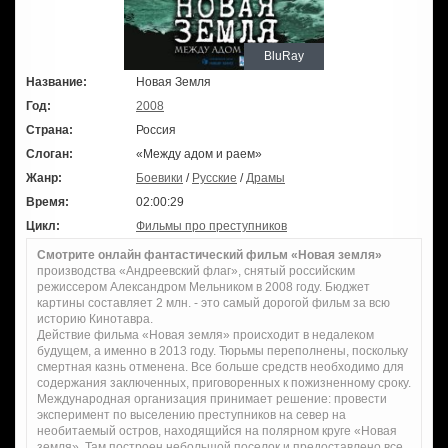
BluRay
Название:
Новая Земля
Год:
2008
Страна:
Россия
Слоган:
«Между адом и раем»
Жанр:
Боевики
/
Русские
/
Драмы
Время:
02:00:29
Цикл:
Фильмы про преступников
Смотрите онлайн фантастический фильм «Новая земля»
производства «Андреевский флаг», снятый российским
режиссером Александром Мельником в 2008 году. Бюджет
картины составляет 2 млн. - это самый дорогой фильм за всю
историю Кинотавра.
Действие фильма «Новая земля» происходит в недалеком
будущем, а именно в 2013 году. Тюрьмы переполнены, поскольку
смертная казнь отменена. Все больше средств необходимо для
содержания заключенных, приговоренных к пожизненному сроку.
Международная организация принимает решение: провести
эксперимент по выселению преступников на север на
необитаемый остров, находящийся на полярном круге «Новая
земля». Там построен небольшой поселок и предоставлено все