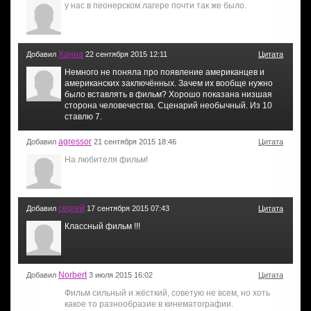
у нас в пеонерском лагере почти так же было.
Ханна
Добавил
22 сентября 2015 12:11
Цитата
Немного не поняла про появление американцев и
американских заключённых. Зачем их вообще нужно
было вставлять в фильм? Хорошо показана низшая
сторона человечества. Сценарий необычный. Из 10
ставлю 7.
agressor
Добавил
21 сентября 2015 18:46
Цитата
На любителя фильм!
сергей
Добавил
17 сентября 2015 07:43
Цитата
Классный фильм !!!
Norbert
Добавил
3 июля 2015 16:02
Цитата
Фильм сильный и жёсткий, советую не всем, но хоть
какое то разнообразие в кинематографии.