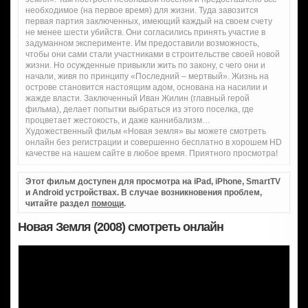
необходимое (на первое время) для жизни. Туда завозится
первая партия заключенных, имеющий каждый на своем счету
не менее шести убийств. Они согласились принять участие в
задуманном эксперименте. Им предоставили возможность,
чтобы они сами стали участниками в строительстве своей новой
жизни. Но осужденные привыкли жить по закону, с чего они и
начали, живя по принципу «Последний – мертвый». Жизнь на
острове становится настоящим адом, основана на насилии и
жажде власти. Заключенный Иван Жилин (главный герой
фильма), делает попытки выбраться из этого поселка, где
процветает жестокость, и даже каннибализм…
Художественный фильм «Новая земля» вы можете смотреть
онлайн без регистрации и совершенно бесплатно в хорошем HD
качестве на нашем сайте в любое время. Приятного просмотра!
Этот фильм доступен для просмотра на iPad, iPhone, SmartTV
и Android устройствах. В случае возникновения проблем,
читайте раздел
помощи
.
Новая Земля (2008) смотреть онлайн