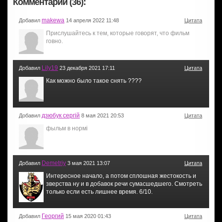
Комментарии (36):
makewa
Добавил
14 апреля 2022 11:48
Цитата
Прислушайтесь к тем, которые говорят, что фильм
говно.
Lily19
Добавил
23 декабря 2021 17:11
Цитата
Как можно было такое снять ????
дзюбук сергій
Добавил
8 мая 2021 20:53
Цитата
фыльм в нормі
Demetriy
Добавил
3 мая 2021 13:07
Цитата
Интересное начало, а потом сплошная жестокость и
зверства ну и в добавок речи сумасшедшего. Смотреть
только если есть лишнее время. 6/10.
Георгий
Добавил
15 мая 2020 01:43
Цитата