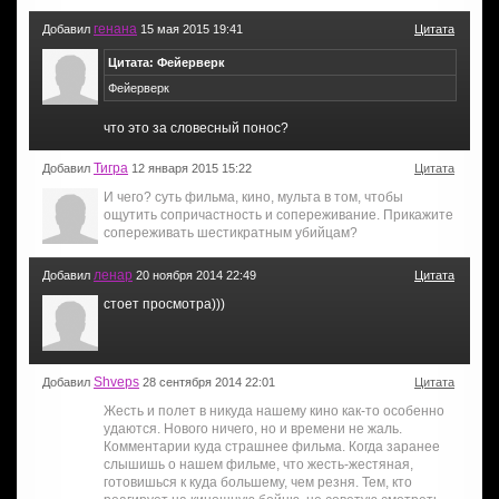
генана
Добавил
15 мая 2015 19:41
Цитата
Цитата: Фейерверк
Фейерверк
что это за словесный понос?
Тигра
Добавил
12 января 2015 15:22
Цитата
И чего? суть фильма, кино, мульта в том, чтобы
ощутить сопричастность и сопереживание. Прикажите
сопереживать шестикратным убийцам?
ленар
Добавил
20 ноября 2014 22:49
Цитата
стоет просмотра)))
Shveps
Добавил
28 сентября 2014 22:01
Цитата
Жесть и полет в никуда нашему кино как-то особенно
удаются. Нового ничего, но и времени не жаль.
Комментарии куда страшнее фильма. Когда заранее
слышишь о нашем фильме, что жесть-жестяная,
готовишься к куда большему, чем резня. Тем, кто