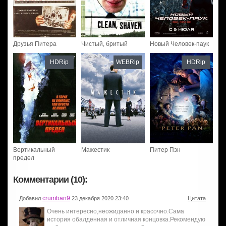
Друзья Питера
Чистый, бритый
Новый Человек-паук
HDRip
WEBRip
HDRip
Вертикальный
Мажестик
Питер Пэн
предел
Комментарии (10):
crumban9
Добавил
23 декабря 2020 23:40
Цитата
Очень интересно,неожиданно и красочно.Сама
история обалденная и отличная концовка.Рекомендую