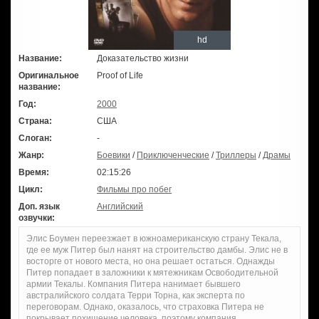
hd
Название:
Доказательство жизни
Оригинальное
Proof of Life
название:
Год:
2000
Страна:
США
Слоган:
-
Жанр:
Боевики
/
Приключенческие
/
Триллеры
/
Драмы
Время:
02:15:26
Цикл:
Фильмы про побег
Доп. язык
Английский
озвучки:
Элис Боумен переезжает в южноамериканскую страну Текала,
где ее муж Питер был нанят на строительство дамбы. Элис не в
восторге от нового места, но она решает остаться. Однажды
Питер попадает в заложники к мятежникам Освободительной
армии Текалы. Компания Питера нанимает бывшего
австралийского солдата Терри Торна, как эксперта по
переговорам. Однако, оказалось, что страховка Питера не
покрывает похищение человека, поэтому компания