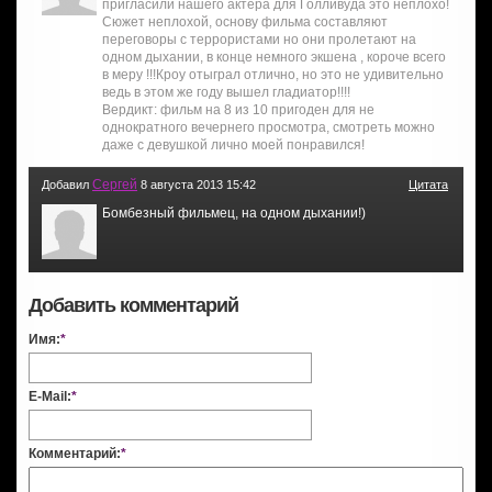
пригласили нашего актера для Голливуда это неплохо!
Сюжет неплохой, основу фильма составляют
переговоры с террористами но они пролетают на
одном дыхании, в конце немного экшена , короче всего
в меру !!!Кроу отыграл отлично, но это не удивительно
ведь в этом же году вышел гладиатор!!!!
Вердикт: фильм на 8 из 10 пригоден для не
однократного вечернего просмотра, смотреть можно
даже с девушкой лично моей понравился!
Сергей
Добавил
8 августа 2013 15:42
Цитата
Бомбезный фильмец, на одном дыхании!)
Добавить комментарий
Имя:
*
E-Mail:
*
Комментарий:
*