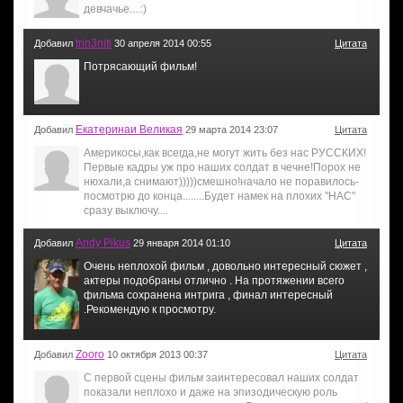
девчачье....:)
trin3niti
Добавил
30 апреля 2014 00:55
Цитата
Потрясающий фильм!
Екатеринаи Великая
Добавил
29 марта 2014 23:07
Цитата
Америкосы,как всегда,не могут жить без нас РУССКИХ!
Первые кадры уж про наших солдат в чечне!Порох не
нюхали,а снимают)))))смешно!начало не поравилось-
посмотрю до конца........Будет намек на плохих "НАС"
сразу выключу....
Andy Pikus
Добавил
29 января 2014 01:10
Цитата
Очень неплохой фильм , довольно интересный сюжет ,
актеры подобраны отлично . На протяжении всего
фильма сохранена интрига , финал интересный
.Рекомендую к просмотру.
Zooro
Добавил
10 октября 2013 00:37
Цитата
С первой сцены фильм заинтересовал наших солдат
показали неплохо и даже на эпизодическую роль