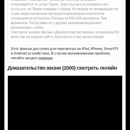
отказывается от услуг Торна. Элис пытается уговорить его
остаться, но Терри покидает страну. Но вскоре он возвращается
и уже через несколько месяцев переговоров похитители
соглашаются отпустить Питера за 650 000 долларов. Тем
временем, Питер вместе с другим заложником решают
организовать побег...
Смотрите онлайн фильм «Доказательство жизни» в хорошем HD
качестве на нашем сайте, бесплатно и без регистрации.
Этот фильм доступен для просмотра на iPad, iPhone, SmartTV
и Android устройствах. В случае возникновения проблем,
читайте раздел
помощи
.
Доказательство жизни (2000) смотреть онлайн