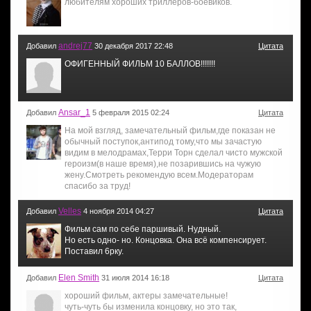
любителям хороших триллеров-боевиков.
andrej77
Добавил
30 декабря 2017 22:48
Цитата
ОФИГЕННЫЙ ФИЛЬМ 10 БАЛЛОВ!!!!!!!
Ansar_1
Добавил
5 февраля 2015 02:24
Цитата
На мой взгляд, замечательный фильм,где показан не
обычный поступок,антипод тому,что мы зачастую
видим в мелодрамах,Терри Торн сделал чисто мужской
героизм(в наше время),не позарившись на чужую
жену.Смотреть рекомендую всем.Модераторам
спасибо за труд!
Velles
Добавил
4 ноября 2014 04:27
Цитата
Фильм сам по себе паршивый. Нудный.
Но есть одно- но. Концовка. Она всё компенсирует.
Поставил 6рку.
Elen Smith
Добавил
31 июля 2014 16:18
Цитата
хороший фильм, актеры замечательные!
чуть-чуть бы изменила концовку, но это так,