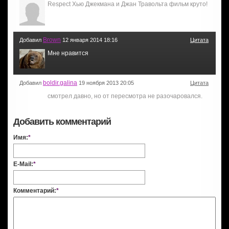
Respect Хью Джекмана и Джан Травольта фильм круто!
Brown
Добавил
12 января 2014 18:16
Цитата
Мне нравится
boldir.galina
Добавил
19 ноября 2013 20:05
Цитата
смотрел давно, но от пересмотра не разочаровался.
Добавить комментарий
Имя:
*
E-Mail:
*
Комментарий:
*