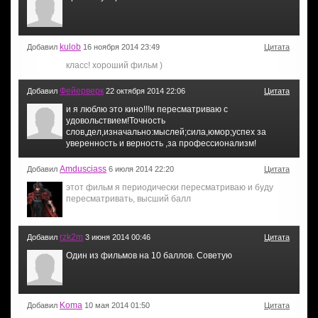
kulob
Добавил
16 ноября 2014 23:49
Цитата
класс! хороший фильм )
Фейерверк
Добавил
22 октября 2014 22:06
Цитата
и я люблю это кино!!!и пересматриваю с
удовольствием!Точность
слов,дел,изначально:мыслей;сила,юмор;успех за
уверенность и верность ,за профессионализм!
Amdusciass
Добавил
6 июля 2014 22:20
Цитата
этот фильм я периодически пересматриваю и буду
пересматривать, высший балл
rzk2m
Добавил
3 июня 2014 00:46
Цитата
Один из фильмов на 10 баллов. Советую
Koma
Добавил
10 мая 2014 01:50
Цитата