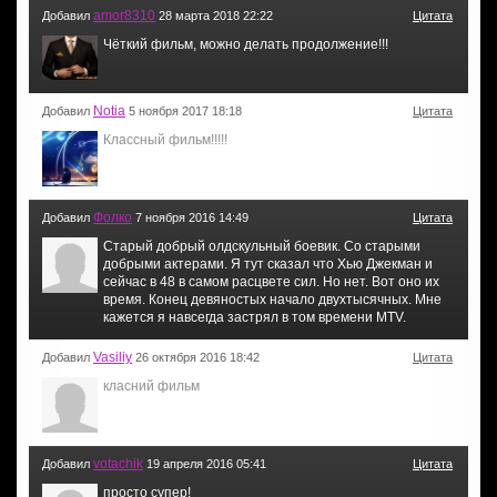
amor8310
Добавил
28 марта 2018 22:22
Цитата
Чёткий фильм, можно делать продолжение!!!
Notia
Добавил
5 ноября 2017 18:18
Цитата
Классный фильм!!!!!
Фолко
Добавил
7 ноября 2016 14:49
Цитата
Старый добрый олдскульный боевик. Со старыми
добрыми актерами. Я тут сказал что Хью Джекман и
сейчас в 48 в самом расцвете сил. Но нет. Вот оно их
время. Конец девяностых начало двухтысячных. Мне
кажется я навсегда застрял в том времени MTV.
Vasiliy
Добавил
26 октября 2016 18:42
Цитата
класний фильм
votachik
Добавил
19 апреля 2016 05:41
Цитата
просто супер!