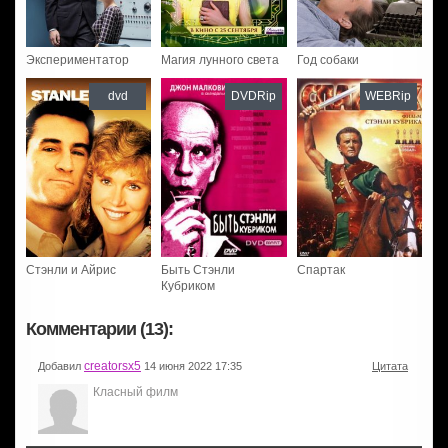
Экспериментатор
Магия лунного света
Год собаки
dvd
DVDRip
WEBRip
Стэнли и Айрис
Быть Стэнли
Спартак
Кубриком
Комментарии (13):
creatorsx5
Добавил
14 июня 2022 17:35
Цитата
Класный филм