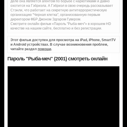
деле она является агентом по борьбе с наркотиками и давно
охотится на Гэбриэла. А Гэбриэл в свою очередь рассказывает
Стэнли, что работает на секретную антитеррористическую
организацию "Черная клетка", организованную первым
директором ФБР Джоном Эдгаром Гувером.
Смотрите онлайн фильм «Пароль "Рыба-меч"» в хорошем HD
качестве на нашем сайте, бесплатно и без регистрации.
Этот фильм доступен для просмотра на iPad, iPhone, SmartTV
и Android устройствах. В случае возникновения проблем,
читайте раздел
помощи
.
Пароль "Рыба-меч" (2001) смотреть онлайн