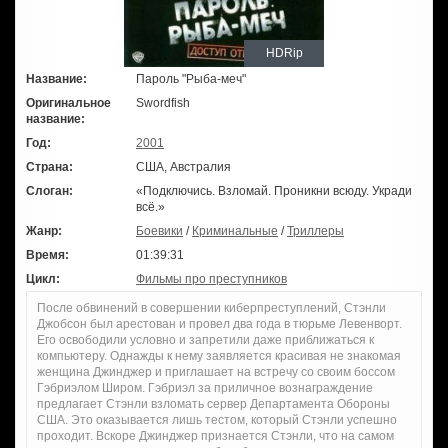
HDRip
Название:
Пароль "Рыба-меч"
Оригинальное
Swordfish
название:
Год:
2001
Страна:
США, Австралия
Слоган:
«Подключись. Взломай. Проникни всюду. Укради
всё.»
Жанр:
Боевики
/
Криминальные
/
Триллеры
Время:
01:39:31
Цикл:
Фильмы про преступников
После обвинений в совершении киберпреступлений, Стэнли
Джобсон был арестован и провел два года в тюрьме Левенворт.
Его освободили условно и запретили даже приближаться к
компьютеру. Однажды к нему заявляется красивая не знакомая
женщина Джинджер и приглашает на встречу со своим боссом
Гэбриэлом Широм. Гэбриэл за приличное вознаграждение
предлагает Стэнли взломать сервер Департамента Обороны
США. Это оказывается лишь тестом, который Стэнли успешно
проходит. Вскоре Джинджер признается Стэнли, что на самом