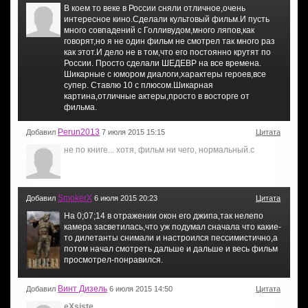
В коем то веке в России сняли отличное,очень
интересное кино.Сделали культовый фильм.И пусть
много совпадений с Голливудом,много ляпов,как
говорят,но я не один фильм не смотрел так много раз
как этот.И дело не в том,что его постоянно крутят по
России. Просто сделали ШЕДЕВР на все времена.
Шикарные с юмором диалоги,характеры героев,все
супер. Ставлю 10 с плюсом.Шикарная
картина,отличные актеры,просто в восторге от
фильма.
Perun2013
Добавил
7 июля 2015 15:15
Цитата
не по книге... хотя, фильм ни чего, нормальный.с
SmokerX
Добавил
6 июля 2015 20:23
Цитата
На 0;07;14 в отражении окон его джипа,так нелепо
камера засветилась,что уж подумал сначала что какие-
то дилетанты снимали и настроился пессимистично,а
потом начал смотреть дальше и дальше и весь фильм
просмотрел-понравился.
Винт Дизель
Добавил
6 июля 2015 14:50
Цитата
eXsiste
,