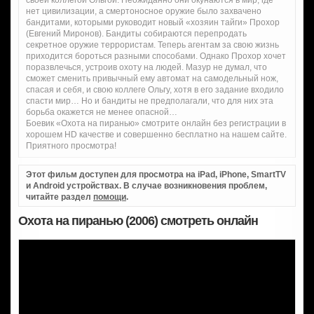
своей коллегой Ольгой. Неожиданно они окунаются в мир, где
нет цивилизации, а смертоносное оружие было захвачено
бандитами, которыми руководит новый «хозяин тайги» Прохор
(Евгений Миронов). Бандиты собираются перепродать
секретное оружие террористам. Теперь агентам за свою жизнь
приходится бороться разными способами. Однако Прохор хочет
поразвлечься, устроив охоту на людей. Мазур не думал, что
сможет сменить привычный ему автомат на самодельный нож,
спасая и себя, и свою коллеге Ольгу, хотя в его задание входило
спасти мир… Но и бандиты не предполагали, что для них эта
борьба окажется не менее опасной…
Боевик «Охота на пиранью» смотрите онлайн без регистрации в
хорошем HD качестве и совершенно бесплатно на нашем сайте.
Приятного просмотра!
Этот фильм доступен для просмотра на iPad, iPhone, SmartTV
и Android устройствах. В случае возникновения проблем,
читайте раздел
помощи
.
Охота на пиранью (2006) смотреть онлайн