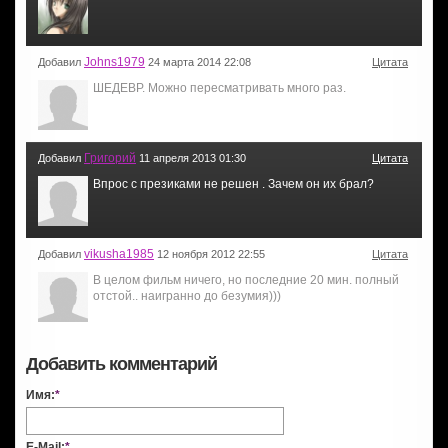
Johns1979
Добавил
24 марта 2014 22:08
Цитата
ШЕДЕВР. Можно пересматривать много раз.
Григорий
Добавил
11 апреля 2013 01:30
Цитата
Впрос с презиками не решен . Зачем он их брал?
vikusha1985
Добавил
12 ноября 2012 22:55
Цитата
В целом фильм ничего, но последние 20 мин. полный
отстой.. наигранно до безумия)))
Добавить комментарий
Имя:
*
E-Mail:
*