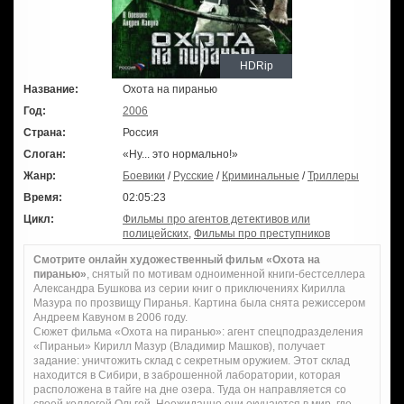
HDRip
Название:
Охота на пиранью
Год:
2006
Страна:
Россия
Слоган:
«Ну... это нормально!»
Жанр:
Боевики
/
Русские
/
Криминальные
/
Триллеры
Время:
02:05:23
Цикл:
Фильмы про агентов детективов или
полицейских
,
Фильмы про преступников
Смотрите онлайн художественный фильм «Охота на
пиранью»
, снятый по мотивам одноименной книги-бестселлера
Александра Бушкова из серии книг о приключениях Кирилла
Мазура по прозвищу Пиранья. Картина была снята режиссером
Андреем Кавуном в 2006 году.
Сюжет фильма «Охота на пиранью»: агент спецподразделения
«Пираньи» Кирилл Мазур (Владимир Машков), получает
задание: уничтожить склад с секретным оружием. Этот склад
находится в Сибири, в заброшенной лаборатории, которая
расположена в тайге на дне озера. Туда он направляется со