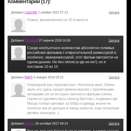
Комментарии (17):
Lacoste
Добавил
2 ноября 2021 07:13
Цитата
Ражно, выключенное на 20-й минуте.
Евгений
Добавил
27 апреля 2018 16:50
Цитата
Среди необъятного количества абсолютно голимых
российских фильмов с отвратительной режиссурой и,
особенно, звукорежиссурой, этот фильм смотрится на
одном дахнии. Не без ляпов (а где их нет), но я
поставлю 10 из 10.
Nitch
Добавил
6 января 2018 03:15
Цитата
Очередной раз пересмотрел. Неплохое кино. Очень
жаль что здесь представлена версия с приличными
купюрами, из-за которых связность фильма слегка
теряется (должен быть эпизод бегства с подворья где
Мазур толкал автомат за 500р и одежду, иначе не
понятно как их дальше в город занесло; еще несколько
мелких эпизодов...)
Игорь
Добавил
25 октября 2017 09:14
Цитата