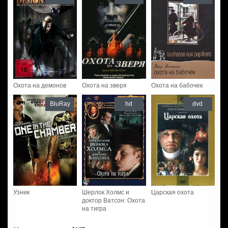
Охота на демонов
Охота на зверя
Охота на бабочек
BluRay
hd
dvd
Узник
Шерлок Холмс и
Царская охота
доктор Ватсон: Охота
на тигра