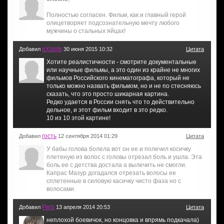
Полностью согласен. Фильм, как и главный герой
олицетворяет подсознательную мечту любого
мужчины о стальных яйцах!
eXsiste
Добавил
30 июня 2015 10:32
Цитата
Хотите реалистичности - смотрите документальные
или научные фильмы, а это один из крайне не многих
фильмов Российского кинематографа, который не
только можно назвать фильмом, но и не по стесняюсь
сказать, что это просто шикарная картина.
Редко удается в России снять что то действительно
дельное, и этот фильм входит в это редко.
10 из 10 этой картине!
гость
Добавил
12 сентября 2014 01:29
Цитата
У бабы голова болела вот он ее и полечил косичку
плетеную из волос с головы отрезал боль и ушла. Эта
боль ее с детства достала а вылечить не смогли.
Капрас Мазур догадался отрезать волосы ее
сплетенные в силовую касичку чисто фаза но с
волосами.
Pers
Добавил
13 апреля 2014 20:53
Цитата
неплохой боевичок, но концовка и впрямь подкачала)