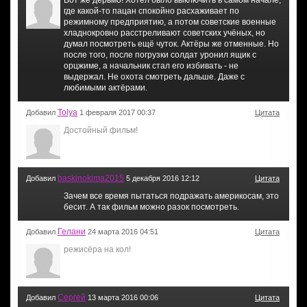
Вот же дерьмо! Хотел было выключить в самом начале,
где какой-то пацан спокойно расхаживает по
режимному предприятию, а потом советские военные
хладнокровно расстреливают советских учёных, но
думал посмотреть ещё чуток. Актёры же отменные. Но
после того, после погрузки солдат уронил ящик с
орцжиме, а начальник стал его избивать - не
выдержал. Не охота смотреть дальше. Даже с
любимыми актёрами.
Tolya
Добавил
1 февраля 2017 00:37
Цитата
Достойный фильм!
baskinokima2015
Добавил
5 декабря 2016 12:12
Цитата
Зачем все время пытаться подражать америкосам, это
бесит. А так фильм можно разок посмотреть.
Гелани
Добавил
24 марта 2016 04:51
Цитата
режисёра на кол!
Сергей
Добавил
13 марта 2016 00:06
Цитата