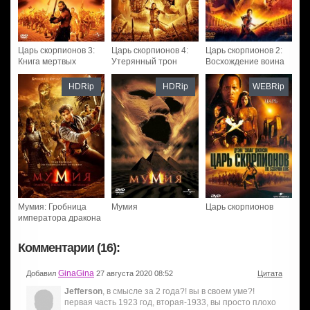
Царь скорпионов 3:
Царь скорпионов 4:
Царь скорпионов 2:
Книга мертвых
Утерянный трон
Восхождение воина
HDRip
HDRip
WEBRip
Мумия: Гробница
Мумия
Царь скорпионов
императора дракона
Комментарии (16):
GinaGina
Добавил
27 августа 2020 08:52
Цитата
Jefferson
, в смысле за 2 года?! вы в своем уме?!
первая часть 1923 год, вторая-1933, вы просто плохо