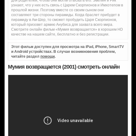
для родителей, чтобы они могли отыскать его. Эвелин и Рик
узнают, что у них есть связь с Царем Скорпионов и Имхотепом в
прошлой жизни. Поэтому вместе со своим сыном они
составляют три стороны пирамиды. Когда браслет прибудет в
пирамиду в Ам-Шер, то сможет пробудить Царя Скорпионов,
который призовет армию Анубиса для захвата всего мира.
Смотрите онлайн фильм «Мумия возвращается» в хорошем HD
качестве на нашем сайте, бесплатно и без регистрации.
Этот фильм доступен для просмотра на iPad, iPhone, SmartTV
и Android устройствах. В случае возникновения проблем,
читайте раздел
помощи
.
Мумия возвращается (2001) смотреть онлайн