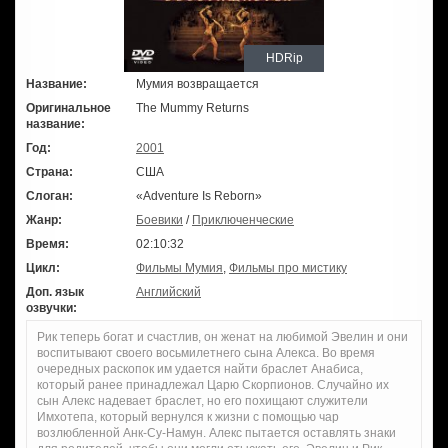
HDRip
Название:
Мумия возвращается
Оригинальное
The Mummy Returns
название:
Год:
2001
Страна:
США
Слоган:
«Adventure Is Reborn»
Жанр:
Боевики
/
Приключенческие
Время:
02:10:32
Цикл:
Фильмы Мумия
,
Фильмы про мистику
Доп. язык
Английский
озвучки:
Рик теперь богат и счастлив, он женат на любимой Эвелин и они
воспитывают своего восьмилетнего сына Алекса. Во время
очередных раскопок им удается найти браслет Анабиса,
который ранее принадлежал Царю Скорпионов. Случайно их
сын Алекс надевает браслет, но его похищают служители
Имхотепа, который вернулся к жизни с помощью чар
возлюбленной Анк-Су-Намун. Алекс пытается оставлять знаки