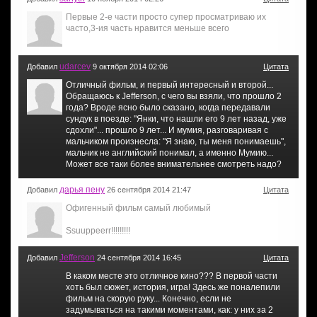
Первые 2-е части просто супер просматриваю их
часто,3-ия часть нравится меньше всего
udarcev
Добавил
9 октября 2014 02:06
Цитата
Отличный фильм, и первый интересный и второй...
Обращаюсь к Jefferson, с чего вы взяли, что прошло 2
года? Вроде ясно было сказано, когда передавали
сундук в поезде: "Янки, что нашли его 9 лет назад, уже
сдохли"... прошло 9 лет... И мумия, разговаривая с
мальчиком произнесла: "Я знаю, ты меня понимаешь",
мальчик не английский понимал, а именно Мумию...
Может все таки более внимательнее смотреть надо?
дарья пену
Добавил
26 сентября 2014 21:47
Цитата
Офигенный фильм самый любимый
Ssuuppeerr!!!!!!!!!
Jefferson
Добавил
24 сентября 2014 16:45
Цитата
В каком месте это отличное кино??? В первой части
хоть был сюжет, история, игра! Здесь же поналепили
фильм на скорую руку... Конечно, если не
задумываться на такими моментами, как: у них за 2