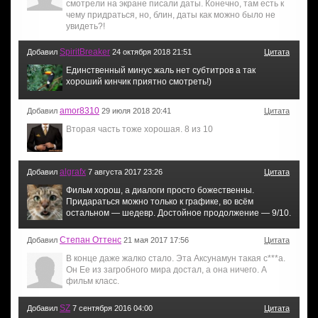
смотрели на экране писали даты. Конечно, там есть к
чему придраться, но, блин, даты как можно было не
увидеть?!
SpiritBreaker
Добавил
24 октября 2018 21:51
Цитата
Единственный минус жаль нет субтитров а так
хороший кинчик приятно смотреть!)
amor8310
Добавил
29 июля 2018 20:41
Цитата
Вторая часть тоже хорошая. 8 из 10
algrafx
Добавил
7 августа 2017 23:26
Цитата
Фильм хорош, а диалоги просто божественны.
Придараться можно только к графике, во всём
остальном — шедевр. Достойное продолжение — 9/10.
Степан Оттенс
Добавил
21 мая 2017 17:56
Цитата
В конце даже жалко стало. Эта Аксунамун такая с***а.
Он Ее из загробного мира достал, а она ничего. А
фильм класс.
SZ
Добавил
7 сентября 2016 04:00
Цитата