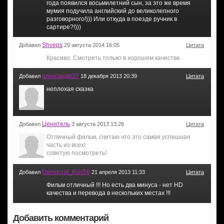
года появился восьмилетний сын, за это же время
мумия подучила английский до великолепного
разговорного!))) Или откуда в поезде ручник в
сартире?!)))
Shveps
Добавил
29 августа 2014 16:05
Цитата
Красиво. Смотреть только в хорошем качестве.
александр37
Добавил
18 декабря 2013 20:39
Цитата
неплохая сказка
Ценитель
Добавил
3 августа 2013 13:26
Цитата
Отличный фильм, считаю что это самая успешная
часть из всех!
советую посмотреть!
Democrat_Rus56
Добавил
21 апреля 2013 11:33
Цитата
Фильм отличный !!! Но есть два минуса - нет HD
качества и перевода в нескольких местах !!!
Добавить комментарий