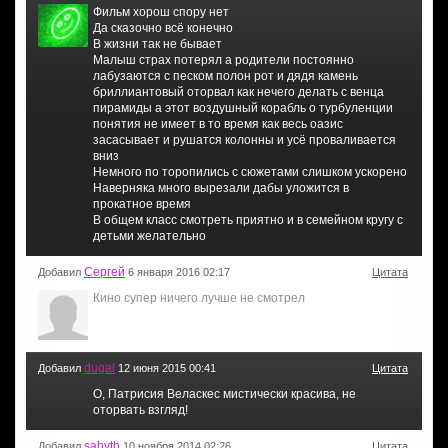
Фильм хорош спору нет
Да сказочно всё конечно
В жизни так не бывает
Малыш страх потерял а родители постоянно
лабузаются с песком полон рот и дядя камень
бриллиантовый оторвал как нечего делать с венца
пирамиды а этот воздушный корабль о турбуленции
понятия не имеет в то время как весь оазис
засасывает и рушатся колонны и усё проваливается
вниз
Немного по торопились с сюжетами слишком ускорено
Наверняка много вырезали дабы уложится в
прокатное время
В общем класс смотреть приятно и в семейном кругу с
детьми желательно
Сергей
Добавил
6 января 2016 02:17
Цитата
Кино супер ничего лучше не смотрел
dugal
Добавил
12 июня 2015 00:41
Цитата
О, Патрисия Веласкес мистически красива, не
оторвать взгляд!
sahyth
Добавил
10 ноября 2014 02:26
Цитата