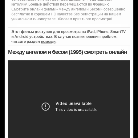
католику. Боевые действия перемещаются во Францию.
Смотрите онлайн фильм «Между ангелом и бесом» совершенно
бесплатно в хорошем HD качестве без регистрации на нашем
уникальном кинопортале. Желаем приятного просмотра!
Этот фильм доступен для просмотра на iPad, iPhone, SmartTV
и Android устройствах. В случае возникновения проблем,
читайте раздел
помощи
.
Между ангелом и бесом (1995) смотреть онлайн