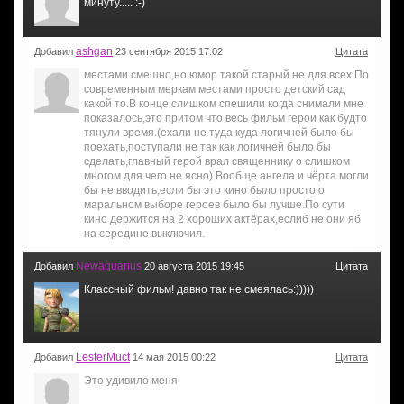
минуту..... :-)
ashgan
Добавил
23 сентября 2015 17:02
Цитата
местами смешно,но юмор такой старый не для всех.По
современным меркам местами просто детский сад
какой то.В конце слишком спешили когда снимали мне
показалось,это притом что весь фильм герои как будто
тянули время.(ехали не туда куда логичней было бы
поехать,поступали не так как логичней было бы
сделать,главный герой врал священнику о слишком
многом для чего не ясно) Вообще ангела и чёрта могли
бы не вводить,если бы это кино было просто о
маральном выборе героев было бы лучше.По сути
кино держится на 2 хороших актёрах,еслиб не они яб
на середине выключил.
Newaquarius
Добавил
20 августа 2015 19:45
Цитата
Классный фильм! давно так не смеялась:)))))
LesterMuct
Добавил
14 мая 2015 00:22
Цитата
Это удивило меня