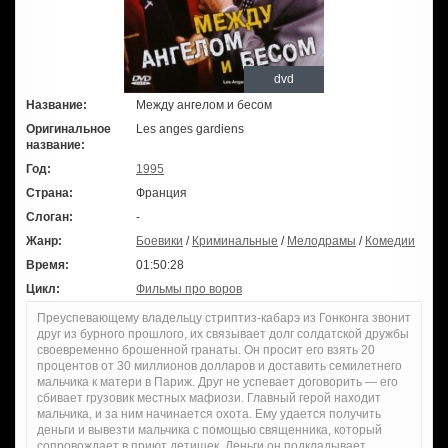
dvd
Название:
Между ангелом и бесом
Оригинальное
Les anges gardiens
название:
Год:
1995
Страна:
Франция
Слоган:
-
Жанр:
Боевики
/
Криминальные
/
Мелодрамы
/
Комедии
Время:
01:50:28
Цикл:
Фильмы про воров
Преуспевающему владельцу стриптиз-кабарэ из Гонконга звонит
друг из бурного прошлого, их связывает долг солдатской дружбы
своевременно брошенной гранаты. Он просит его взять 20
процентов от 30 миллионов долларов и доставить семилетнего
мальчика к матери в Париж. Друг не успевает договорить — его
сбивает грузовик местных мафиози. Главный герой находит
мальчика, и за ним начинается охота. Ему удается получить
деньги и вывезти мальчика с помощью священника, который
сопровождает в приют детишек. Деньги он подкладывает