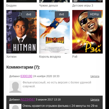
Бедуин
Чужие деньги
Детские игры 3
dvd
dvd
HDRip
Хитмэн
Король воздуха
Рэй
Комментарии (7):
6300190
Добавил
24 ноября 2020 18:33
Цитата
Фильм классный, но есть версия с более удачной
озвучкой.
Al1234567
Добавил
3 апреля 2017 13:18
Цитата
Очень нравится отрывок фильма с 24 минуты по 29-ю