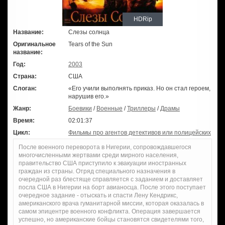
HDRip
Название:
Слезы солнца
Оригинальное
Tears of the Sun
название:
Год:
2003
Страна:
США
Слоган:
«Его учили выполнять приказ. Но он стал героем,
нарушив его.»
Жанр:
Боевики
/
Военные
/
Триллеры
/
Драмы
Время:
02:01:37
Цикл:
Фильмы про агентов детективов или полицейских
После военного переворота в Нигерии, сопровождавшегося
многочисленными жертвами среди мирного населения,
правительство США приступило к эвакуации иностранных
граждан из страны. Отряд специального назначения в
очередной раз блестяще справляется с заданием и доставляет
посла США в Нигерии на борт авианосца. После этого поступает
очередное задание - отыскать и спасти Лену Кендрикс,
американского врача гуманитарной миссии, которая оказалась в
самом эпицентре военного конфликта. Операция завершается
успешно, но американские бойцы становятся свидетелями того,