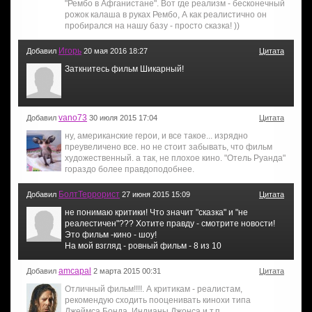
"Рембо в Афганистане". Вот где реализм - бесконечный
рожок калаша в руках Рембо, А как реалистично он
пробирался на нашу базу - просто сказка! ))
Игорь
Добавил
20 мая 2016 18:27
Цитата
Заткнитесь фильм Шикарный!
vano73
Добавил
30 июля 2015 17:04
Цитата
ну, американские герои, и все такое... изрядно
преувеличено все. но не стоит забывать, что фильм
художественный. а так, не плохое кино. "Отель Руанда"
гораздо более правдоподобнее.
БолтТеррорист
Добавил
27 июня 2015 15:09
Цитата
не понимаю критики! Что значит "сказка" и "не
реалестичен"??? Хотите правду - смотрите новости!
Это фильм -кино - шоу!
На мой взгляд - ровный фильм - 8 из 10
amcapal
Добавил
2 марта 2015 00:31
Цитата
Отличный фильм!!!!. А критикам - реалистам,
рекомендую сходить пооценивать кинохи типа
Джеймса Бонда, Индианы Джонса и т.п.