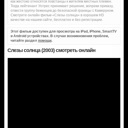
как жестоко относятся повстанцы к жителям местных племен.
Тогда лейтенант Уотрес принимает решение, вопреки приказу,
отвести группу беженцев до безопасной границы с Камеруном.
Смотрите онлайн фильм «Слезы солнца» в хорошем HD
качестве на нашем сайте, бесплатно и без регистрации.
Этот фильм доступен для просмотра на iPad, iPhone, SmartTV
и Android устройствах. В случае возникновения проблем,
читайте раздел
помощи
.
Слезы солнца (2003) смотреть онлайн