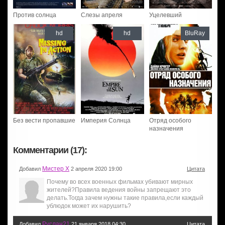
Против солнца
Слезы апреля
Уцелевший
hd
hd
BluRay
Без вести пропавшие
Империя Солнца
Отряд особого
назначения
Комментарии (17):
Мистер Х
Добавил
2 апреля 2020 19:00
Цитата
Почему во всех военных фильмах убивают мирных
жителей?Правила ведения войны запрещают это
делать.Тогда зачем нужны такие правила,если каждый
ублюдок может их нарушить?
Руслан21
Добавил
21 января 2018 04:30
Цитата