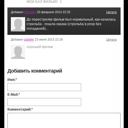
МОЙ БАЛ ФИЛЬМУ -1
Venator
Добавил
20 февраля 2014 22:25
Цитата
До перестрелки фильм был нормальный, как началась
стрельба - пошла сказка (стрельба в упор без
попаданий)...
царин
Добавил
23 июня 2013 22:26
Цитата
хороший фильм
Добавить комментарий
Имя:
*
E-Mail:
*
Комментарий:
*