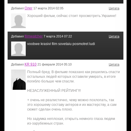
Олег
Добавил
17 марта 2014 02:05
Цитата
Хороший фильм, сейчас стоит просмотреть Украине!
filmwatcher
Добавил
7 марта 2014 07:22
Цитата
voobwe krasivi film sovetaiu posmotret ludi
KR 910
Добавил
21 февраля 2014 05:10
Цитата
Полный бред. В фильме показано как решились спасти
остальных людей которых оставили умирать, в итоге
погибло больше чем спасли.
НЕЗАСЛУЖЕННЫЙ РЕЙТИНГ!!!
+ очень не реалистично, чему можно похлопать, так
это хорошему составу актеров и их мастерству, а сам
сюжет сделан очень плохо.
Но задумка неплохая, открыть немного глаза людям
из-зарубежных стран.