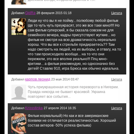
GidRa
Добавил
28 февраля 2015 01:18
Цитата
Люди ну что вы я не пойму... полюбому любой фильм
где то чуть чуть преукрасят, это же все таки кино!!!! Но
сам фильм суперский, я бы сказала совсем не для
семейного вечера, кадры присутствуют жуткие... но
фильм не смотря на всю драматичность нереально
хорош. Что вы все к стрельбе придираетесь?? Там
надо смотреть на людей, на их выборы, и отвагу, на то
что там происходило вообще... на то что они
пережили, это все вполне реально!!! Ппц кино-
критики... а фильм рекомендую, но однозначно без
детей! Ставлю 910, игра Брюса как обычно идеальна.
карпов леонид
Добавил
23 мая 2014 03:47
Цитата
Чуть приукрашенная история переворота в Нигерии.
Правда никогда не бывает красивой. Украина
повторяет все события...
Krissstinka
Добавил
27 апреля 2014 16:35
Цитата
Фильм нормальный) Но как и все американские
боевики не отличается реалистичностью. Хороший
состав актеров -50% успеха фильма)