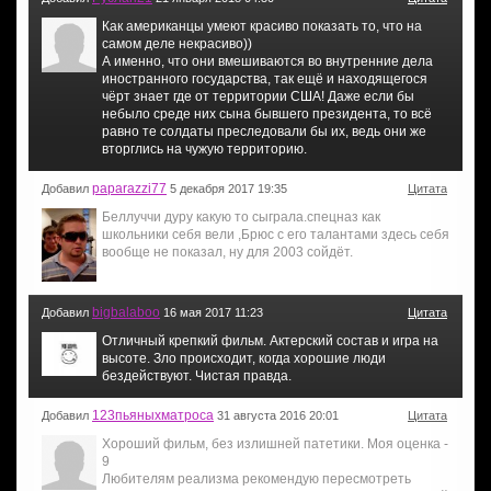
Как американцы умеют красиво показать то, что на
самом деле некрасиво))
А именно, что они вмешиваются во внутренние дела
иностранного государства, так ещё и находящегося
чёрт знает где от территории США! Даже если бы
небыло среде них сына бывшего президента, то всё
равно те солдаты преследовали бы их, ведь они же
вторглись на чужую территорию.
paparazzi77
Добавил
5 декабря 2017 19:35
Цитата
Беллуччи дуру какую то сыграла.спецназ как
школьники себя вели ,Брюс с его талантами здесь себя
вообще не показал, ну для 2003 сойдёт.
bigbalaboo
Добавил
16 мая 2017 11:23
Цитата
Отличный крепкий фильм. Актерский состав и игра на
высоте. Зло происходит, когда хорошие люди
бездействуют. Чистая правда.
123пьяныхматроса
Добавил
31 августа 2016 20:01
Цитата
Хороший фильм, без излишней патетики. Моя оценка -
9
Любителям реализма рекомендую пересмотреть