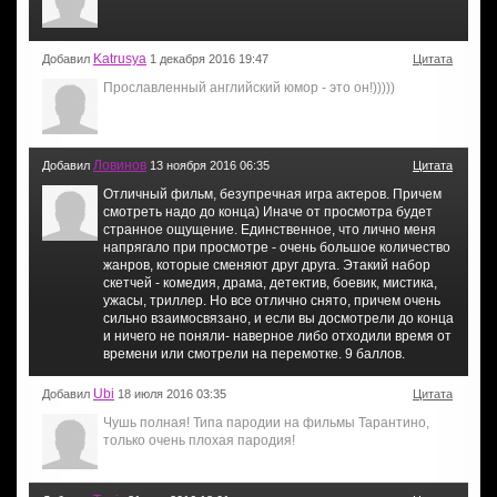
Katrusya
Добавил
1 декабря 2016 19:47
Цитата
Прославленный английский юмор - это он!)))))
Ловинов
Добавил
13 ноября 2016 06:35
Цитата
Отличный фильм, безупречная игра актеров. Причем
смотреть надо до конца) Иначе от просмотра будет
странное ощущение. Единственное, что лично меня
напрягало при просмотре - очень большое количество
жанров, которые сменяют друг друга. Этакий набор
скетчей - комедия, драма, детектив, боевик, мистика,
ужасы, триллер. Но все отлично снято, причем очень
сильно взаимосвязано, и если вы досмотрели до конца
и ничего не поняли- наверное либо отходили время от
времени или смотрели на перемотке. 9 баллов.
Ubi
Добавил
18 июля 2016 03:35
Цитата
Чушь полная! Типа пародии на фильмы Тарантино,
только очень плохая пародия!