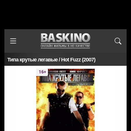
Типа крутые легавые / Hot Fuzz (2007)