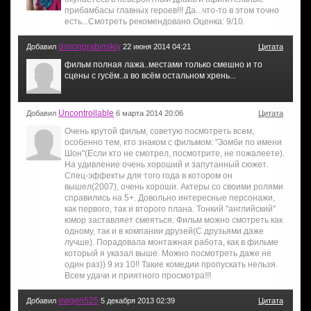
прибамбасы главных героев!!! Да...что-то в этом точно
есть...Смотреть рекомендовано.Оценка: 9/10.
dimongrabinskiy
Добавил
22 июня 2014 04:21
Цитата
фильм полная лажа..местами только смешно и то
сцены с гусём..а во всём остальном хрень...
Uncontrollable
Добавил
6 марта 2014 20:06
Цитата
Очень крутой фильм, советую посмотреть всем,
особенно тем, кто знаком с фильмом: "Зомби по имени
Шон"(Если кто не смотрел, посмотрите, не пожалеете).
На удивление очень хороший и запутанный сюжет.
Спец-эффекты для того года в котором он
вышел(2007), очень хороши. Актеры со своими ролями
справились на 5+. Довольно интересные персонажи,
как первого, так и второго плана. Тонкий "английский"
юмор заставляет смеяться. Фильм можно смотреть как
одному, так и в компании друзей(С друзьями даже
лучше). Порадовала монтажная работа, как в фильме
который я указал выше. Можно посмотреть даже не
один раз)) 9 из 10!! Такие комедии пропускать нельзя.
Всем удачи и приятного просмотра!!!
ewgen525
Добавил
5 декабря 2013 02:39
Цитата