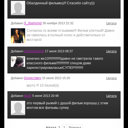
Обалденный фильмец!!! Спасибо сайту)))
9_diamond
Добавил
30 ноября 2013 22:32
Цитата
Согласна со всеми отзывами!!! Фильм улетный! Давно
не смеялась в полный голос и действительно от
восторга!
marianskaya
Добавил
17 июля 2013 08:37
Цитата
конечно же10!!!!!!!!!!!!!!давно не смотрела такого
классного фильма!!!!!!!!!!!!!!! спецом даже
зарегистрироваласьюСУПЕР!!!!!!!!!!
борисович
Добавил
15 июля 2013 15:26
Цитата
круто !!! 10 балов))))
краб
Добавил
5 июня 2013 20:48
Цитата
это первый рыжий с душой.фильм хорошш,с зтим
кентом все фильмы супер
Назад
1
2
Вперед