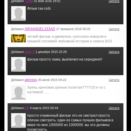
Толiк
Добавил
31 мая 2016 18:01
Цитата
Фiльм так собi.
ARHANGEL333AD
Добавил
27 февраля 2016 00:25
Цитата
чёткий фильм, в движении, наполнен юмором и
никакой сопливой любовной истории и секеса 8/10
new-3
Добавил
1 декабря 2015 20:29
Цитата
фильм просто лажа, выключил на середине!!
akrosss
Добавил
26 июля 2015 04:22
Цитата
Хрень хреновая,хренью политая???7/10 и то с
натяжкой.......
klll
Добавил
4 марта 2015 00:44
Цитата
просто очуменный фильм. кто не смотрел просто
обязан смотреть. один из самых лучших фильмов в
мире по мне.1000000 из 1000000. вы это должны
посмотреть.