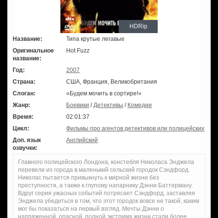
HDRip
Название:
Типа крутые легавые
Оригинальное
Hot Fuzz
название:
Год:
2007
Страна:
США, Франция, Великобритания
Слоган:
«Будем мочить в сортире!»
Жанр:
Боевики
/
Детективы
/
Комедии
Время:
02:01:37
Цикл:
Фильмы про агентов детективов или полицейских
Доп. язык
Английский
озвучки:
Главного полицейского Лондона, констебля Николаса Энджела
перевели из города в маленький сельский городок Сэндфорд.
Николас пытается привыкнуть к мирной жизни без
преступности, а также к глупому напарнику Дэнни Баттерману.
Вдруг серия ужасных событий потрясает Сэндфорд, заставляя
Энджела убедиться в том, что этот городок вовсе не такой, каким
мог бы показаться на первый взгляд. Мечты Дэнни о
напряженной, опасной, полной экстрима жизни стали более