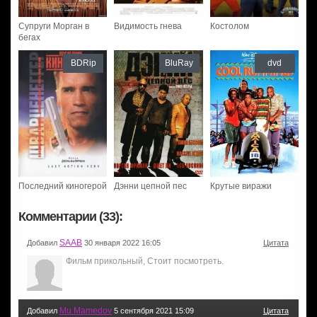
Супруги Морган в
Видимость гнева
Костолом
бегах
BDRip
BluRay
dvd
Последний киногерой
Дэнни цепной пес
Крутые виражи
Комментарии (33):
SAAB
Добавил
30 января 2022 16:05
Цитата
Фильм прикольный, Стоит посмотреть.
Mu Mamedov
Добавил
5 сентября 2021 15:09
Цитата