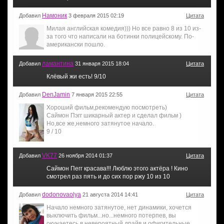
Намоник
Добавил
3 февраля 2015 02:19
Цитата
Милая английская комедия))) Но все равно 8 из 10 из-
за того что написали на ботинки полицейскому. По-
американски пошло.
ламантина
Добавил
31 января 2015 18:04
Цитата
Клёвый жи есть! 9/10
DenJamin
Добавил
7 января 2015 22:55
Цитата
Хороший фильм,рекомендую посмотреть)
Саймон Пэгг шикарный актер и сделал фильм )
Но,все же,немного затянутое начало.
9 / 10
VK77
Добавил
26 ноября 2014 01:37
Цитата
Саймон Пегг красава!!! Люблю этого актёра ! Кино
смотрел раз пять и до сих пор ржу 10 из 10
dodonovaolya
Добавил
21 августа 2014 14:41
Цитата
Начало немного затянутое, нет динамики, хочется
выключить фильм...но...немного потерпев, вы
окунаетесь в невероятный драйв и офигительные