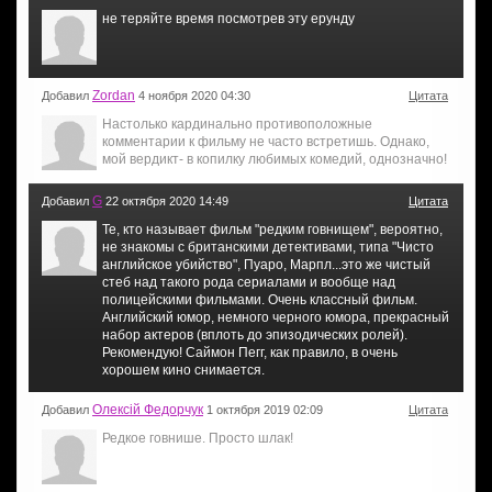
не теряйте время посмотрев эту ерунду
Zordan
Добавил
4 ноября 2020 04:30
Цитата
Настолько кардинально противоположные
комментарии к фильму не часто встретишь. Однако,
мой вердикт- в копилку любимых комедий, однозначно!
G
Добавил
22 октября 2020 14:49
Цитата
Те, кто называет фильм "редким говнищем", вероятно,
не знакомы с британскими детективами, типа "Чисто
английское убийство", Пуаро, Марпл...это же чистый
стеб над такого рода сериалами и вообще над
полицейскими фильмами. Очень классный фильм.
Английский юмор, немного черного юмора, прекрасный
набор актеров (вплоть до эпизодических ролей).
Рекомендую! Саймон Пегг, как правило, в очень
хорошем кино снимается.
Олексій Федорчук
Добавил
1 октября 2019 02:09
Цитата
Редкое говнише. Просто шлак!