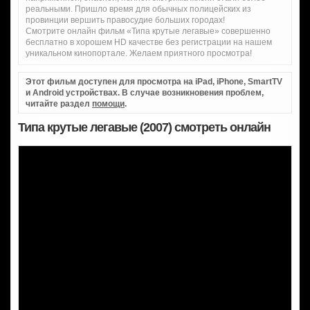
реальными. Пришло время для обычных полицейских из
провинции вершить правосудие больших городах!
Смотрите онлайн фильм «Типа крутые легавые» совершенно
бесплатно в хорошем HD качестве без регистрации на нашем
уникальном кинопортале. Желаем приятного просмотра!
Этот фильм доступен для просмотра на iPad, iPhone, SmartTV
и Android устройствах. В случае возникновения проблем,
читайте раздел
помощи
.
Типа крутые легавые (2007) смотреть онлайн