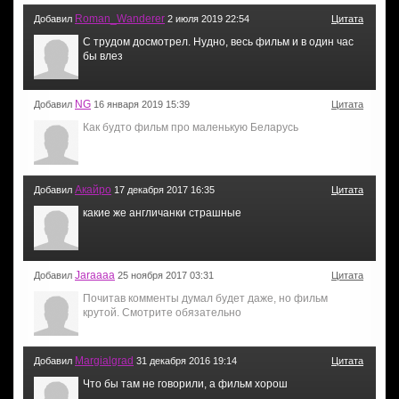
Roman_Wanderer
Добавил
2 июля 2019 22:54
Цитата
С трудом досмотрел. Нудно, весь фильм и в один час
бы влез
NG
Добавил
16 января 2019 15:39
Цитата
Как будто фильм про маленькую Беларусь
Акайро
Добавил
17 декабря 2017 16:35
Цитата
какие же англичанки страшные
Jaraaaa
Добавил
25 ноября 2017 03:31
Цитата
Почитав комменты думал будет даже, но фильм
крутой. Смотрите обязательно
Margialgrad
Добавил
31 декабря 2016 19:14
Цитата
Что бы там не говорили, а фильм хорош