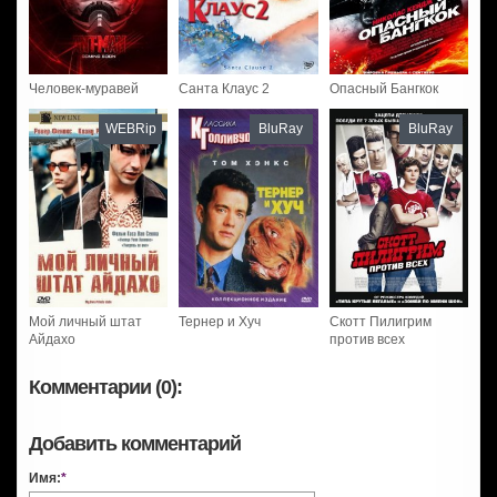
Человек-муравей
Санта Клаус 2
Опасный Бангкок
WEBRip
BluRay
BluRay
Мой личный штат
Тернер и Хуч
Скотт Пилигрим
Айдахо
против всех
Комментарии (0):
Добавить комментарий
Имя:
*