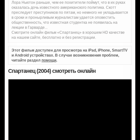
Лора Ньютон раньше, чем ее похитители поймут, что в их руках
оказалась дочь известного американского политика. Скотт
преследует преступников по пятам, но немного не укладывается
в сроки и пронырливым журналистам удается оповестить
общественность, что известная студентка не появилась на
лекции в Гарварде...
Смотрите онлайн фильм «Спартанец» в хорошем HD качестве
на нашем сайте, бесплатно и без регистрации.
Этот фильм доступен для просмотра на iPad, iPhone, SmartTV
и Android устройствах. В случае возникновения проблем,
читайте раздел
помощи
.
Спартанец (2004) смотреть онлайн