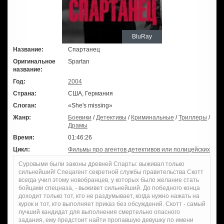
BluRay
Название:
Спартанец
Оригинальное
Spartan
название:
Год:
2004
Страна:
США, Германия
Слоган:
«She's missing»
Жанр:
Боевики
/
Детективы
/
Криминальные
/
Триллеры
/
Драмы
Время:
01:46:26
Цикл:
Фильмы про агентов детективов или полицейских
Суровыми были законы древней Спарты: выживал только
сильнейший! Спецагент секретной службы правительства Скотт
всегда учил этому новобранцев, у которых было желание стать
бойцами спецназа, - выживет сильнейший. До победного конца
доходит только тот, кто не раздумывает, когда нужно нажать на
курок и тот, кто выполняет приказ без обсуждений. Скотт - самый
лучший кандидат для выполнения смертельно опасного
задания, ему предстоит найти пропавшую девушку по имени