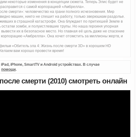
видим некоторые изменения в концепции сюжета. Теперь Элис будет не
я расправится с самой корпорацией «Амбрелла».
сле смерти»: человечество на грани полного исчезновения. Мир
видно машин, никто не спешит на работу, только зверюшкам раздолье.
ыживших в страшной катастрофе. Она блуждает по притихшей Земле в
ь остатки зомби, и полуистлевшие трупы. Но наша героиня упорная
вывести их в безопасное место. Но главная её цель даже не спасение
ти корпорацию «Амбрелла». Она хочет отомстить за миллионы жертв, и
офильм «Обитель зла 4: Жизнь после смерти 3D» в хорошем HD
 Желаем вам хорошо провести время!
Pad, iPhone, SmartTV и Android устройствах. В случае
л
помощи
.
после смерти (2010) смотреть онлайн