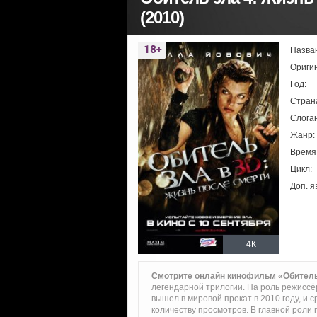
(2010)
Назва
Ориги
Год:
Стран
Слоган
Жанр:
Время
Цикл:
Доп. я
4К
Смотрите онлайн кинофильм «Обитель
легендарной трилогии. На роль режиссё
вышел в мировой прокат в 2010 году, и 
количеству просмотров. В главной роли