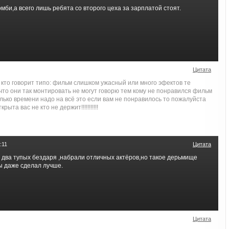
омби,а всего лишь ребята со второго цеха за зарплатой стоят.
Цитата
кто говорит типо: фильм слишком ужасный или много эфектов те
что они так монтировать не могут говорю тем кому не понравился фильм
лько времени надо на всё это если вам не понравилось то пожалуйста
рыта вас не кто не держит!!!!!!!!!!!
:11
Цитата
 два тупых бездаря ,набрали отличных актёров,но такое дерьмище
бы даже сделал лучше.
Цитата