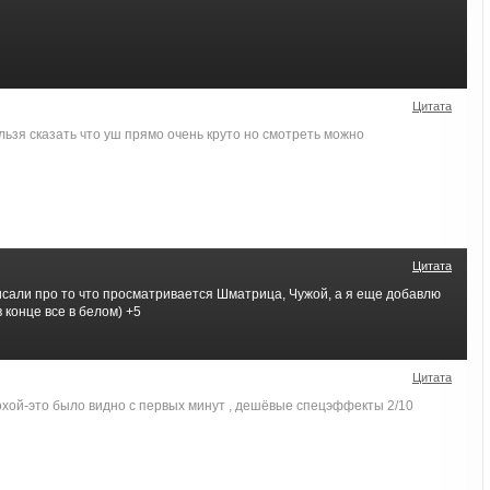
Цитата
ьзя сказать что уш прямо очень круто но смотреть можно
Цитата
исали про то что просматривается Шматрица, Чужой, а я еще добавлю
 конце все в белом) +5
Цитата
охой-это было видно с первых минут , дешёвые спецэффекты 2/10