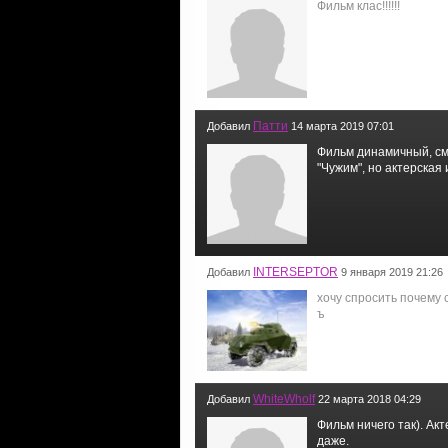
Фильм клас!!!!!!
Патти
Добавил
14 марта 2019 07:01
Фильм динамичный, см
"Чужим", но актерская
INTERSEPTOR
Добавил
9 января 2019 21:26
хочу спросить почему 
ъ
WhiteWholf
Добавил
22 марта 2018 04:29
Фильм ничего так). Ак
даже.