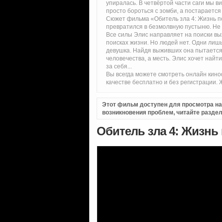
упиралась. В четвёртой части саги мы 
просто бороться с зомби, а постараетс
Сюжет фильма «Обитель зла 4: Жизнь по
превратился в безмолвную пустыню. Не 
Все силы Элис направляет на поиски в
поисках жизни. Но людей нет. Одни лиш
девушка. Найдя выживших она пытается 
человечества, а месть. Элис хочет най
за себя...
Вы всегда можете смотреть онлайн кин
качестве бесплатно и без регистрации.
Этот фильм доступен для просмотра на i
возникновения проблем, читайте разде
Обитель зла 4: Жизнь 