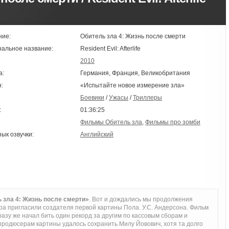
ние:
Обитель зла 4: Жизнь после смерти
нальное название:
Resident Evil: Afterlife
2010
а:
Германия, Франция, Великобритания
:
«Испытайте новое измерение зла»
Боевики
/
Ужасы
/
Триллеры
:
01:36:25
Фильмы Обитель зла
,
Фильмы про зомби
зык озвучки:
Английский
 зла 4: Жизнь после смерти»
. Вот и дождались мы продолжения
ра пригласили создателя первой картины Пола. У.С. Андерсона. Фильм
сразу же начал бить один рекорд за другим по кассовым сборам и
 продюсерам картины удалось сохранить Милу Йовович, хотя та долго