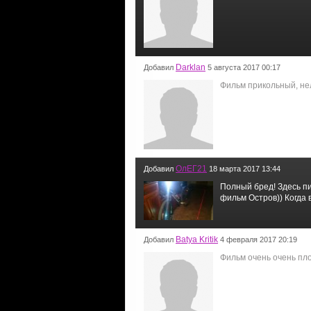
Darklan
Добавил
5 августа 2017 00:17
Фильм прикольный, нел
ОлЕГ21
Добавил
18 марта 2017 13:44
Полный бред! Здесь п
фильм Остров)) Когда в
Batya Kritik
Добавил
4 февраля 2017 20:19
Фильм очень очень пл