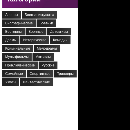
Анонсы
Боевые искусства
Биографические
Боевики
Вестерны
Военные
Детективы
Драмы
Исторические
Комедии
Криминальные
Мелодрамы
Мультфильмы
Мюзиклы
Приключенческие
Русские
Семейные
Спортивные
Триллеры
Ужасы
Фантастические