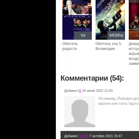
hd
WEBRip
Обитель
Обитель зла 5:
Девуш
радости
Возмездие
котор
взры
возд
замки
Комментарии (54):
G
Добавил
25 июля 2022 21:50
По-моему, Йовович дег
кирпич или типа "круто
SAAB
Добавил
7 октября 2021 15:47