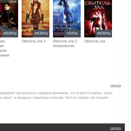
WEBRip
WEBRip
HDRip
WEBRip
ка,
Обитель зла 3
Обитель зла 2:
Обитель зла
ая
Апокалипсис
вала
ушные
Цитата
радирует как актриса с каждым фильмом, это ж просто капец -лицо-
е лицо", в придачу с хриплым голосом. Честно говоря, аж тошнит.
Цитата