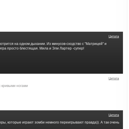
Цитата
отрится на одном дыхании. Из минусов-сходство с "Матрицей" и
 игра просто блестящая. Мила и Эли Лартер -супер!
Цитата
с кривыми ногами
Цитата
теры, которые играют зомби немного переигрывают правда)). А так очень