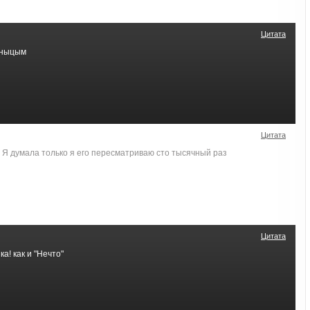
Цитата
нныцым
Цитата
 Я думала только я его пересматриваю сто тысячный раз
Цитата
а! как и "Нечто"