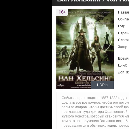
Назва
Ориги
Год:
Стран
Слоган
Жанр:
Время
Цикл:
Доп. я
HDRip
События происходят в 1887-1888 годах.
сделать все возможное, чтобы его пото
расы вампиров. Чтобы достичь своей це
приглашает туда доктора Франкенштейн
жуткого монстра, который становится к
тем, что по поручению Ватикана истреб
превращаются в обычных людей, поэтому