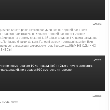
Цитата
ивився багато разів і кожен раз дивишся як перший раз.Після
в захваті пам"ятаючи як дивився перший раз по тіві. Актори
ія.Дивишся на одному диханні. ЦЕй фільм шедевр. і Класика шкода що
ть.Попільше б таких фльмів. Головні актори прекрасні вампіри,ВАн
ат.Дивишся і закохуєшся акторською грою і вродою.фІЛЬМ НЕ ОДМІННО
ВИВСЬ!!
Цитата
то не посмотрел его 10 лет назад. Кейт и Хью отлично смотрятся.
 на сценарий, но в целом 8/10 смотреть интересно
Цитата
в прошлое)))