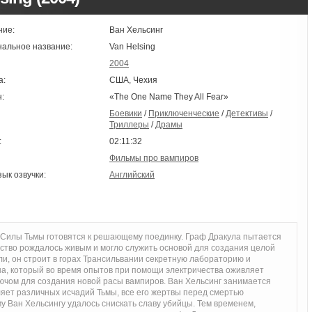
ние:
Ван Хельсинг
нальное название:
Van Helsing
2004
а:
США, Чехия
:
«The One Name They All Fear»
Боевики
/
Приключенческие
/
Детективы
/
Триллеры
/
Драмы
:
02:11:32
Фильмы про вампиров
зык озвучки:
Английский
 Силы Тьмы готовятся к решающему поединку. Граф Дракула пытается
мство рождалось живым и могло служить основой для создания целой
ли, он строит в горах Трансильвании секретную лабораторию и
а, который во время опытов при помощи электричества оживляет
лючом для создания новой расы вампиров. Ван Хельсинг занимается
ляет различных исчадий Тьмы, все его жертвы перед смертью
 Ван Хельсингу удалось снискать славу убийцы. Тем временем,