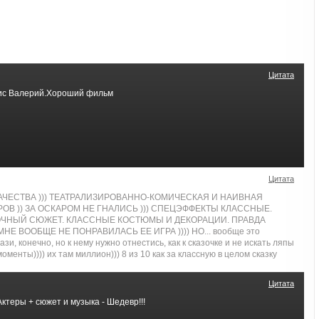
Цитата
рис Валерий.Хороший фильм
Цитата
АЧЕСТВА ))) ТЕАТРАЛИЗИРОВАННО-КОМИЧЕСКАЯ И НАИВНАЯ
ОВ )) ЗА ОСКАРОМ НЕ ГНАЛИСЬ ))) СПЕЦЭФФЕКТЫ КЛАССНЫЕ.
ЧНЫЙ СЮЖЕТ. КЛАССНЫЕ КОСТЮМЫ И ДЕКОРАЦИИ. ПРАВДА
МНЕ ВООБЩЕ НЕ ПОНРАВИЛАСЬ ЕЕ ИГРА )))) НО... вообще это
и, конечно, но к нему нужно отнестись, как к сказочке и не искать ляпы
менты)))) их там миллион))) 8 из 10 как за классную в целом сказку
Цитата
Актеры + сюжет и музыка - Шедевр!!!