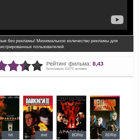
ьм без рекламы! Минимальное количество рекламы для
гистрированных пользователей.
Рейтинг фильма:
8,43
Голосовало 11275 человек
hd
dvd
BDRip
BDRip