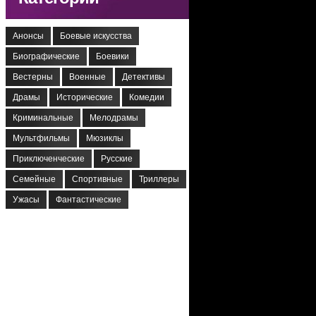
Анонсы
Боевые искусства
Биографические
Боевики
Вестерны
Военные
Детективы
Драмы
Исторические
Комедии
Криминальные
Мелодрамы
Мультфильмы
Мюзиклы
Приключенческие
Русские
Семейные
Спортивные
Триллеры
Ужасы
Фантастические