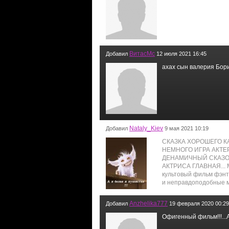
ВитасМс
Добавил
12 июля 2021 16:45
ахах сын валерия Бо
Nataly_Kiev
Добавил
9 мая 2021 10:19
СКАЗКА ХОРОШЕГО К
НЕМНОГО ИГРА АКТЕР
ДЕНАМИЧНЫЙ СКАЗО
АКТРИСА ГЛАВНАЯ... 
культовый фильм фэнтаз
и неправдоподобные мо
Anzhelika777
Добавил
19 февраля 2020 00:29
Офигенный фильм!!!...