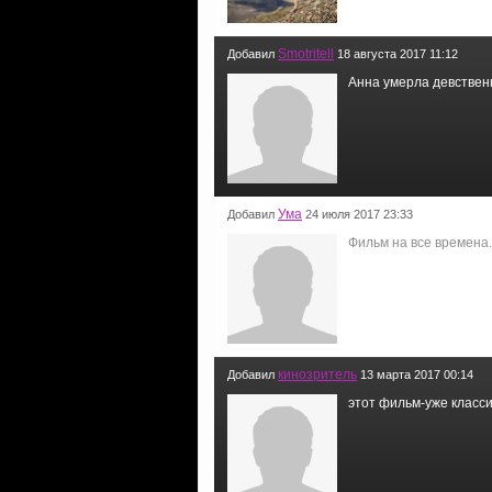
Smotritell
Добавил
18 августа 2017 11:12
Анна умерла девстве
Ума
Добавил
24 июля 2017 23:33
Фильм на все времена.
кинозритель
Добавил
13 марта 2017 00:14
этот фильм-уже классик