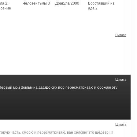
ла 2:
Человек тьмы 3
Дракула 2000
Восставший из
есение
ада 2
Цитата
Цитата
рвый мой фильм на двд)До сих пор пересматриваю и обожаю эту
Цитата
орую часть. сморю и пересматриваю. ван хелсинг это шедевр!!!!!