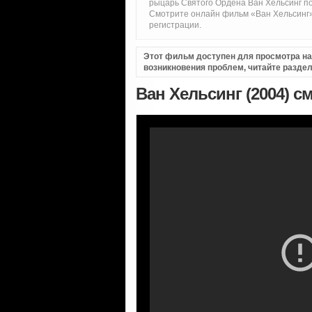
рыцарь Святого Ордена Ван Хельсинг по
Смотрите онлайн фильм «Ван Хельсинг»
регистрации.
Этот фильм доступен для просмотра на i
возникновения проблем, читайте разде
Ван Хельсинг (2004) с