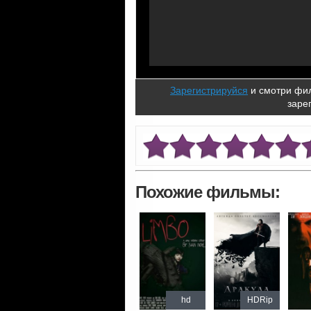
Зарегистрируйся
и смотри фил
заре
Похожие фильмы:
hd
HDRip