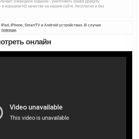
лучает очередное задание - уничтожить графа Дракулу.
 в хорошем HD качестве на нашем сайте, бесплатно и без
Pad, iPhone, SmartTV и Android устройствах. В случае
л
помощи
.
мотреть онлайн