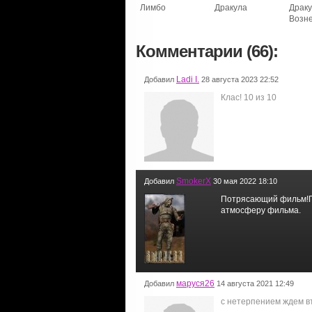
Лимбо
Дракула
Драку
Возн
Комментарии (66):
Ladi I.
Добавил
28 августа 2023 22:52
Клас! 10 из 10
SmokerX
Добавил
30 мая 2022 18:10
Потрясающий фильм!Пе
атмосферу фильма.
маруся26
Добавил
14 августа 2021 12:49
с нетерпением ждем вт