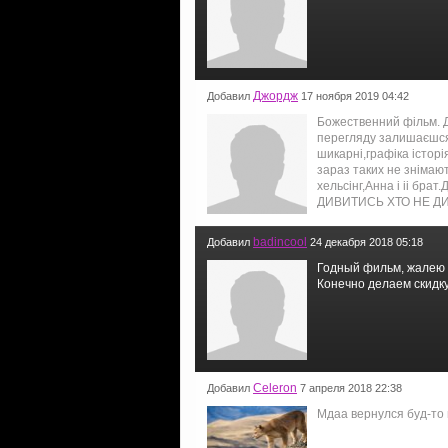
Джордж
Добавил
17 ноября 2019 04:42
Божественний фільм. Д
перегляду залишаєшся 
шикарні,графіка істор
зараз таких не знімаю
хельсінг,Анна і іі бр
ДИВИТИСЬ ХТО НЕ ДИ
badincool
Добавил
24 декабря 2018 05:18
Годный фильм, жалею ч
Конечно делаем скидку
Celeron
Добавил
7 апреля 2018 22:38
Мдаа вернулся буд-то 