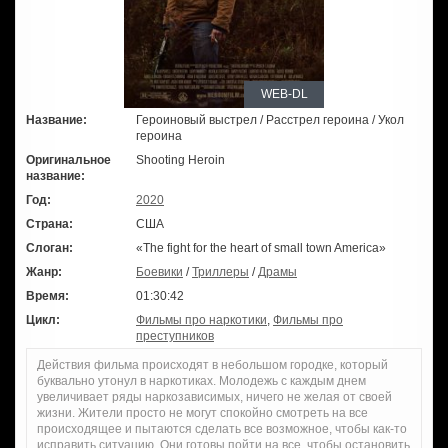
WEB-DL
Название:
Героиновый выстрел / Расстрел героина / Укол
героина
Оригинальное
Shooting Heroin
название:
Год:
2020
Страна:
США
Слоган:
«The fight for the heart of small town America»
Жанр:
Боевики
/
Триллеры
/
Драмы
Время:
01:30:42
Цикл:
Фильмы про наркотики
,
Фильмы про
преступников
Действия фильма происходят в небольшом городке, который
буквально утонул в наркотиках. Молодежь с каждым днем
увеличивает ряды наркозависимых, ничего не желая от своей
жизни. Жители просто не могут спокойно смотреть на все
происходящее и пытаются сделать все возможное, чтобы как-то
исправить ситуацию. Они готовы пойти на все, чтобы остановить