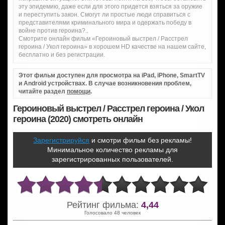
эту эпидемию, даже если для этого придется взяться за оружие
и переступить закон. Смогут ли простые люди справиться с
представителями криминального мира и одержать победу в
войне против героина?..
Смотрите онлайн фильм «Героиновый выстрел / Расстрел
героина / Укол героина» в хорошем HD качестве на нашем сайте,
бесплатно и без регистрации.
Этот фильм доступен для просмотра на iPad, iPhone, SmartTV
и Android устройствах. В случае возникновения проблем,
читайте раздел
помощи
.
Героиновый выстрел / Расстрел героина / Укол
героина (2020) смотреть онлайн
Зарегистрируйся
и смотри фильм без рекламы!
Минимальное количество рекламы для
зарегистрированных пользователей.
Рейтинг фильма:
4,44
Голосовало 48 человек