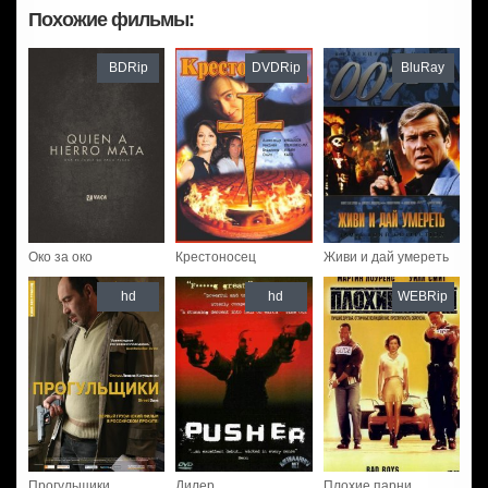
Похожие фильмы:
BDRip
DVDRip
BluRay
Око за око
Крестоносец
Живи и дай умереть
hd
hd
WEBRip
Прогульщики
Дилер
Плохие парни