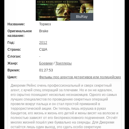
BluRay
Название:
Тормоз
Оригинальное
Brake
название:
Год:
2012
Страна:
США
Слоган:
-
Жанр:
Боевики
/
Триллеры
Время:
01:27:53
Цикл:
Фильмы про агентов детективов или полицейских
Джереми Рейнс очень профессиональный и сверх секретный
агент, с кучей спец операций за плечами. Но и он не идеален,
его скрытно похищают несколько незнакомцев. Одного из самых
лучших специалистов по проведению секретных операций
провели вокруг пальца и он стал простой приманкой в
террористической акции. Он теперь лишь игрушка в руках
бандитов, его жизнь и жизнь его детей и жены висят на волоске и
полностью зависят от его беспрекословного подчинения. Отсчёт
многих жизней пошёл уже буквально на секунды. Для Джереми
остаётся лишь один выход, это сдать особо секретную