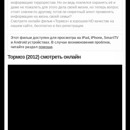
информацию террористам. Но он ведь поклялся охранять её и
даже не пожалеть для этого дела своей жизни, но теперь вопрос
стоит совсем по другому, готов ли секретный агент променять
информацию на жизнь своей семьи?
Смотрите онлайн фильм «Тормоз» в хорошем HD качестве на
нашем сайте, бесплатно и без регистрации.
Этот фильм доступен для просмотра на iPad, iPhone, SmartTV
и Android устройствах. В случае возникновения проблем,
читайте раздел
помощи
.
Тормоз (2012) смотреть онлайн