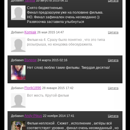
Tanina
Добавил
10 августа 2015 06:11
Цитата
Снято бюджетненько.
Финал предсказуем уже на половине фильма.
НО. Финал зафинален очень неожиданно ))
Развязочка заставила улыбнуться
Komiak
Добавил
26 мая 2015 14:47
Цитата
Фильм на 4. Сразу было понятно , что это типа
розыгрыша, но концовка обескуражила.
Вэлери
Добавил
24 марта 2015 02:16
Цитата
Нет слов) люблю такие фильмы. Твердая десятка!
Florik1896
Добавил
28 января 2015 17:42
Цитата
Вот жесть. Крутой фильм
Andy Pikus
Добавил
22 ноября 2014 17:41
Цитата
Фильм неплохой . Сюжет , исполнение , актёры всё
соответствует уровню , финал очень неожиданный , но