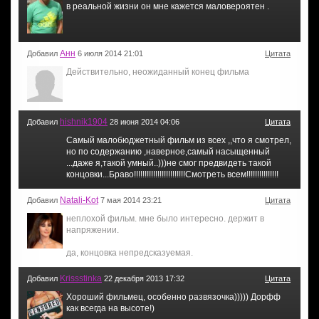
в реальной жизни он мне кажется маловероятен .
Анн
Добавил
6 июля 2014 21:01
Цитата
Действительно, неожиданный конец фильма
hishnik1904
Добавил
28 июня 2014 04:06
Цитата
Самый малобюджетный фильм из всех ,,что я смотрел,
но по содержанию ,наверное,самый насыщенный
...даже я,такой умный..)))не смог предвидеть такой
концовки...Браво!!!!!!!!!!!!!!!!!!!!!!!!Смотреть всем!!!!!!!!!!!!!!!
Natali-Kot
Добавил
7 мая 2014 23:21
Цитата
неплохой фильм. мне было интересно. держит в
напряжении.
да, концовка непредсказуемая.
Krissstinka
Добавил
22 декабря 2013 17:32
Цитата
Хороший фильмец, особенно развязочка))))) Дорфф
как всегда на высоте!)