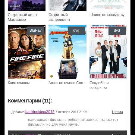
Секретный агент
Секретный
Шпион по соседству
Макгайвер
эксперимент
BluRay
dvd
dvd
Клин клином
Агент по кличке Спот
Свадебная
вечеринка
Комментарии (11):
baskinokima2015
Добавил
7 октября 2017 21:04
Цитата
напоминает фильм погребенный заживо. только тот
фильм лично для меня круче.