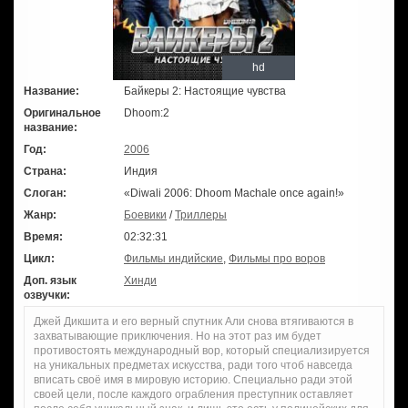
hd
Название:
Байкеры 2: Настоящие чувства
Оригинальное
Dhoom:2
название:
Год:
2006
Страна:
Индия
Слоган:
«Diwali 2006: Dhoom Machale once again!»
Жанр:
Боевики
/
Триллеры
Время:
02:32:31
Цикл:
Фильмы индийские
,
Фильмы про воров
Доп. язык
Хинди
озвучки:
Джей Дикшита и его верный спутник Али снова втягиваются в
захватывающие приключения. Но на этот раз им будет
противостоять международный вор, который специализируется
на уникальных предметах искусства, ради того чтоб навсегда
вписать своё имя в мировую историю. Специально ради этой
своей цели, после каждого ограбления преступник оставляет