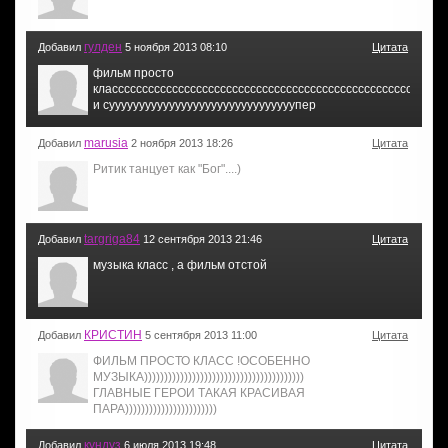
гулден
Добавил
5 ноября 2013 08:10
Цитата
фильм просто
класссссссссссссссссссссссссссссссссссссссссссссссссссссс
и сууууууууууууууууууууууууууууууупер
marusia
Добавил
2 ноября 2013 18:26
Цитата
Ритик танцует как "Бог"....)
targriga84
Добавил
12 сентября 2013 21:46
Цитата
музыка класс , а фильм отстой
КРИСТИН
Добавил
5 сентября 2013 11:00
Цитата
ФИЛЬМ ПРОСТО КЛАСС !ОСОБЕННО
МУЗЫКА))))))))))))))))))))))))))))))))))))))))
ГЛАВНЫЕ ГЕРОИ ТАКАЯ КРАСИВАЯ
ПАРА)))))))))))))))))))))))
кундуз
Добавил
6 июля 2013 19:48
Цитата