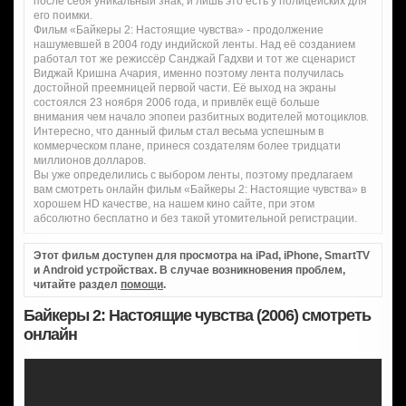
после себя уникальный знак, и лишь это есть у полицейских для
его поимки.
Фильм «Байкеры 2: Настоящие чувства» - продолжение
нашумевшей в 2004 году индийской ленты. Над её созданием
работал тот же режиссёр Санджай Гадхви и тот же сценарист
Виджай Кришна Ачария, именно поэтому лента получилась
достойной преемницей первой части. Её выход на экраны
состоялся 23 ноября 2006 года, и привлёк ещё больше
внимания чем начало эпопеи разбитных водителей мотоциклов.
Интересно, что данный фильм стал весьма успешным в
коммерческом плане, принеся создателям более тридцати
миллионов долларов.
Вы уже определились с выбором ленты, поэтому предлагаем
вам смотреть онлайн фильм «Байкеры 2: Настоящие чувства» в
хорошем HD качестве, на нашем кино сайте, при этом
абсолютно бесплатно и без такой утомительной регистрации.
Этот фильм доступен для просмотра на iPad, iPhone, SmartTV
и Android устройствах. В случае возникновения проблем,
читайте раздел
помощи
.
Байкеры 2: Настоящие чувства (2006) смотреть
онлайн