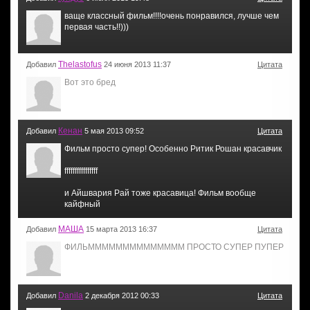
ваще классный фильм!!!!очень понравился, лучше чем
первая часть!!)))
Thelastofus
Добавил
24 июня 2013 11:37
Цитата
Вот это бред
Кенан
Добавил
5 мая 2013 09:52
Цитата
Фильм просто супер! Особенно Ритик Рошан красавчик
ffffffffffffffff
и Айшвария Рай тоже красавица! Фильм вообще
кайфный
МАША
Добавил
15 марта 2013 16:37
Цитата
ФИЛЬММММММММММММММ ПРОСТО СУПЕР ПУПЕР
Danila
Добавил
2 декабря 2012 00:33
Цитата