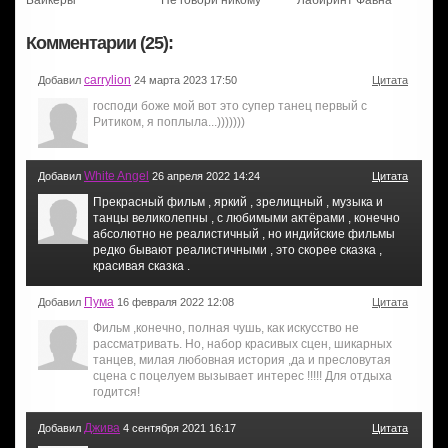
Байкеры
Не говори никому
Лабиринт Фавна
Комментарии (25):
carrylion
Добавил
24 марта 2023 17:50
Цитата
господи боже мой вот это супер танец первый с
Ритиком, я поплыла...)))))))
White Angel
Добавил
26 апреля 2022 14:24
Цитата
Прекрасный фильм , яркий , зрелищный , музыка и
танцы великолепны , с любимыми актёрами , конечно
абсолютно не реалистичный , но индийские фильмы
редко бывают реалистичными , это скорее сказка ,
красивая сказка .
Пума
Добавил
16 февраля 2022 12:08
Цитата
Фильм ,конечно, полная чушь, как искусство не
рассматривать. Но, набор красивых сцен, шикарных
танцев, милая любовная история ,да и пресловутая
сцена с поцелуем вызывает интерес !!!!! Для отдыха
годится!
Джива
Добавил
4 сентября 2021 16:17
Цитата