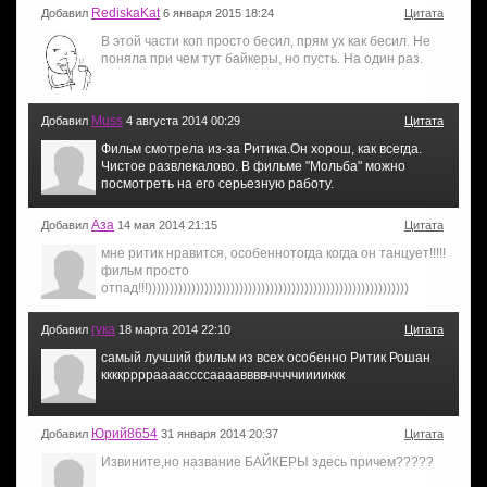
RediskaKat
Добавил
6 января 2015 18:24
Цитата
В этой части коп просто бесил, прям ух как бесил. Не
поняла при чем тут байкеры, но пусть. На один раз.
Muss
Добавил
4 августа 2014 00:29
Цитата
Фильм смотрела из-за Ритика.Он хорош, как всегда.
Чистое развлекалово. В фильме "Мольба" можно
посмотреть на его серьезную работу.
Аза
Добавил
14 мая 2014 21:15
Цитата
мне ритик нравится, особеннотогда когда он танцует!!!!!
фильм просто
отпад!!!))))))))))))))))))))))))))))))))))))))))))))))))))))))))))))
гука
Добавил
18 марта 2014 22:10
Цитата
самый лучший фильм из всех особенно Ритик Рошан
ккккрррраааассссааааввввчччччииииккк
Юрий8654
Добавил
31 января 2014 20:37
Цитата
Извините,но название БАЙКЕРЫ здесь причем?????