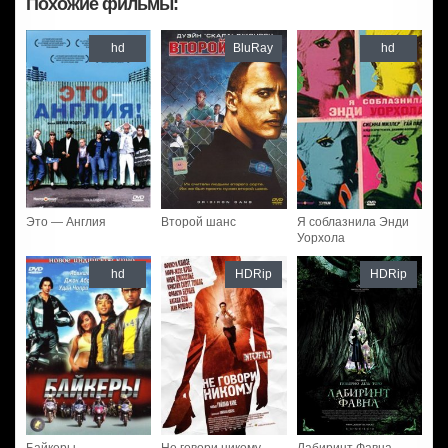
Похожие фильмы:
hd
BluRay
hd
Это — Англия
Второй шанс
Я соблазнила Энди
Уорхола
hd
HDRip
HDRip