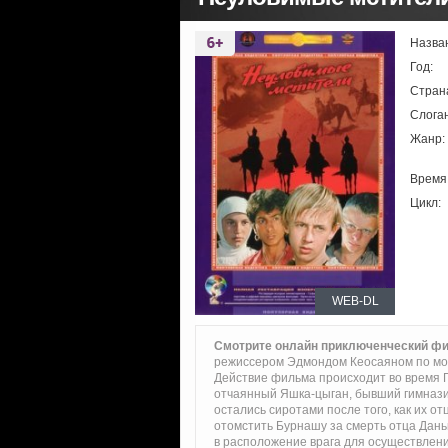
Назва
Год:
Стран
Слоган
Жанр:
Время
Цикл:
WEB-DL
Смотрите онлайн приключенческий ф
режиссером Эдмондом Кеосаяном по мо
Действие фильма происходит во время 
отчаянный Яшка-цыган, бывший гимназис
остались сиротами после того, как их о
отомстить Бурнашу за смерть отца Даньк
в расположение врага для осуществлени