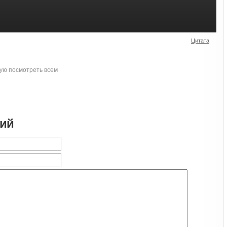
Цитата
ую посмотреть всем
рий