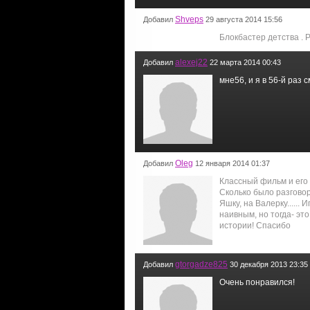
Shveps
Добавил
29 августа 2014 15:56
Блокбастер детства . 
alexej22
Добавил
22 марта 2014 00:43
мне56, и я в 56-й раз
Oleg
Добавил
12 января 2014 01:37
Классный фильм и его
Сколько было разговоро
Яшку, на Валерку......
наивным, но тогда- эт
истории! Спасибо
gtorgadze825
Добавил
30 декабря 2013 23:35
Очень понравился!