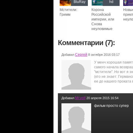
BluRay
hd
Мстители:
Корона
Новы
Гримм
Российской
прик
империи, или
неул
Снова
неуловимые
Комментарии (7):
Сергей
Добавил
8 октября 2016 03:17
У менч хорошая память
самого начала возвращ
"мстители". Но вот я з
(кто не знает: Герман
ее до нашего проката 
Mr.volf
Добавил
20 апреля 2015 16:54
фильм просто супер