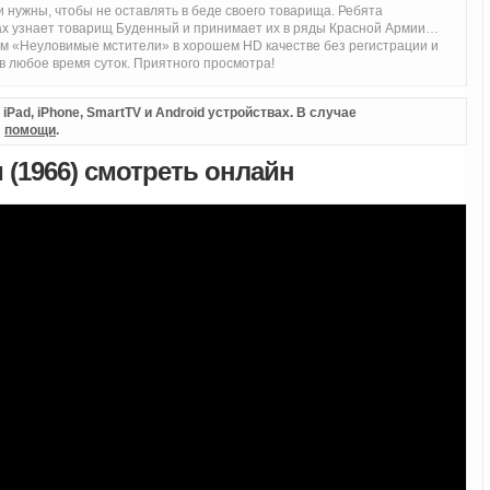
 и нужны, чтобы не оставлять в беде своего товарища. Ребята
гах узнает товарищ Буденный и принимает их в ряды Красной Армии…
 «Неуловимые мстители» в хорошем HD качестве без регистрации и
 любое время суток. Приятного просмотра!
Pad, iPhone, SmartTV и Android устройствах. В случае
л
помощи
.
(1966) смотреть онлайн