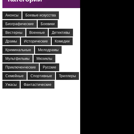
Анонсы
Боевые искусства
Биографические
Боевики
Вестерны
Военные
Детективы
Драмы
Исторические
Комедии
Криминальные
Мелодрамы
Мультфильмы
Мюзиклы
Приключенческие
Русские
Семейные
Спортивные
Триллеры
Ужасы
Фантастические