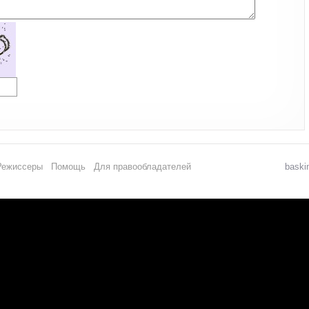
Режиссеры
Помощь
Для правообладателей
baski