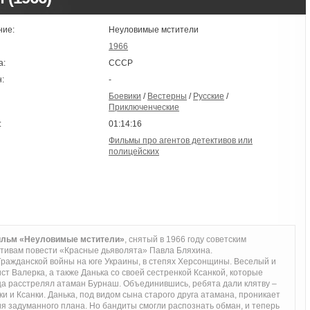
ние:
Неуловимые мстители
1966
а:
СССР
:
-
Боевики
/
Вестерны
/
Русские
/
Приключенческие
:
01:14:16
Фильмы про агентов детективов или
полицейских
ильм «Неуловимые мстители»
, снятый в 1966 году советским
тивам повести «Красные дьяволята» Павла Бляхина.
Гражданской войны на юге Украины, в степях Херсонщины. Веселый и
т Валерка, а также Данька со своей сестренкой Ксанкой, которые
тца расстрелял атаман Бурнаш. Объединившись, ребята дали клятву –
и и Ксанки. Данька, под видом сына старого друга атамана, проникает
я задуманного плана. Но бандиты смогли распознать обман, и теперь