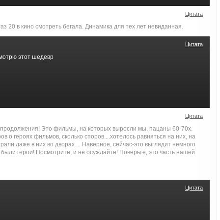
Цитата
Раз 20 в кино смотреть бегала. Динамика для тех лет невиданная.
Цитата
 смотрю этот шедевр
Цитата
 продолжения! Это фильмы, на которых выросли мы, пацаны 60-70х.
в о героях фильмов, сколько споров....хотелось равняться на них, на
 Играли даже в них во дворах.... Наверное, сейчас-это выглядит немного
о были герои! Посмотрите, и не осуждайте! Поверьте, это часть нашей
Цитата