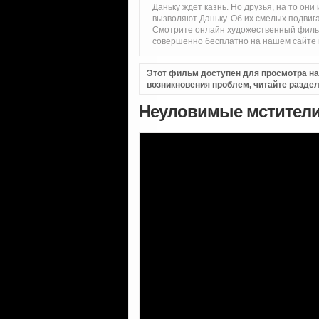
Даньку ждет казнь. Но друзья, на то они
вызволяют Даньку. Об их смелых подви
Смотрите онлайн художественный фильм
совершенно бесплатно на нашем сайте в
Этот фильм доступен для просмотра на i
возникновения проблем, читайте разде
Неуловимые мстители 