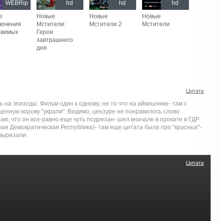
WEBRip
hd
hd
hd
е
Новые
Новые
Новые
лючения
Мстители:
Мстители 2
Мстители
овимых
Герои
завтрашнего
дня
Цитата
 на эпизоды. Фильм один к одному, не то что на айвишнике- там с
енную корову "украли". Видимо, цензуре не понравилось слово
наю, что он все-равно еще чуть подрезан- шел вначале в прокате в ГДР
ская Демократическая Республика)- там еще цитата была про "красных"-
вырезали.
Цитата