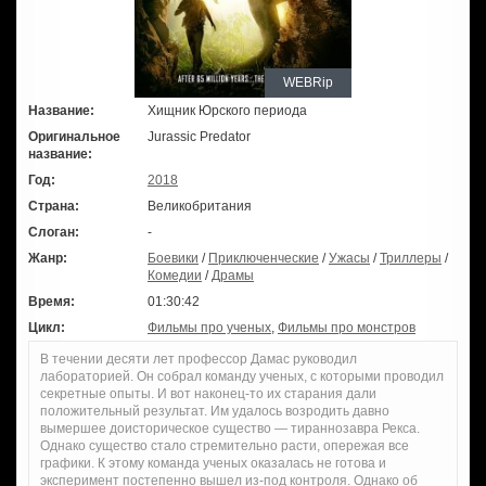
WEBRip
Название:
Хищник Юрского периода
Оригинальное
Jurassic Predator
название:
Год:
2018
Страна:
Великобритания
Слоган:
-
Жанр:
Боевики
/
Приключенческие
/
Ужасы
/
Триллеры
/
Комедии
/
Драмы
Время:
01:30:42
Цикл:
Фильмы про ученых
,
Фильмы про монстров
В течении десяти лет профессор Дамас руководил
лабораторией. Он собрал команду ученых, с которыми проводил
секретные опыты. И вот наконец-то их старания дали
положительный результат. Им удалось возродить давно
вымершее доисторическое существо — тираннозавра Рекса.
Однако существо стало стремительно расти, опережая все
графики. К этому команда ученых оказалась не готова и
эксперимент постепенно вышел из-под контроля. Однако об