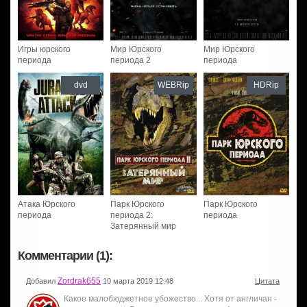
Игры юрского
Мир Юрского
Мир Юрского
периода
периода 2
периода
dvd
WEBRip
HDRip
Атака Юрского
Парк Юрского
Парк Юрского
периода
периода 2:
периода
Затерянный мир
Комментарии (1):
Zordrak655
Добавил
10 марта 2019 12:48
Цитата
Какое малобюджетное убожество... Хотя от англичан -