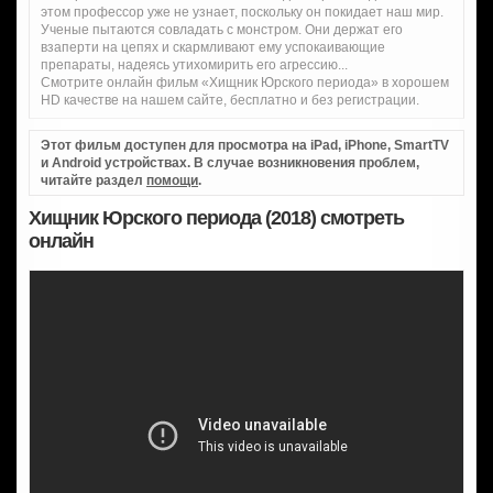
этом профессор уже не узнает, поскольку он покидает наш мир.
Ученые пытаются совладать с монстром. Они держат его
взаперти на цепях и скармливают ему успокаивающие
препараты, надеясь утихомирить его агрессию...
Смотрите онлайн фильм «Хищник Юрского периода» в хорошем
HD качестве на нашем сайте, бесплатно и без регистрации.
Этот фильм доступен для просмотра на iPad, iPhone, SmartTV
и Android устройствах. В случае возникновения проблем,
читайте раздел
помощи
.
Хищник Юрского периода (2018) смотреть
онлайн