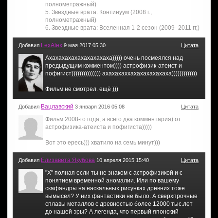
полнометражный)
5. Звездные врата: Континуум (2008 г.,
полнометражный)
6. Звездные врата: Вселенная 1-2 сезон (2009–2011 гг,)
LexAlex
Добавил
9 мая 2017 05:30
Цитата
Ахахахахахахахахахаха))))) очень посмеялся над
предыдущим комментом)))) астрофизик-атеист и
пофигист))))))))))))))) ахахахаххахахахахахаха)))))))))))))
Фильм не смотрел. ещё )))
Вацлавский
Добавил
3 января 2016 05:08
Цитата
Фильм 2008-го года, а всего два комментария) от
астрофизика-атеиста и пофигиста)))))
Вот это ересь))) хватило на семь минут)))
Елизавета Якубова
Добавил
10 апреля 2015 15:40
Цитата
"Х" полная если ты не знаком с астрофизикой и с
понятием временной аномалии. Или по вашему
скафандры на наскальных рисунках древних тоже
вымысел? У них фантастики не было. А сверхпрочные
сплавы металлов с древностью более 12000 тыс.лет
до нашей эры? А легенда, что первый японский