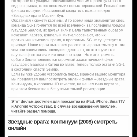
На экране мы увидим полюбившихся многим героев культового
видео сериала, плюс нескольких новых персонажей. Режиссёром
фильма выступил бессменный создатель всех эпизодов
«Звёздных врат» Мартин Вуд.
Обратимся к сюжету картины. В то время когда знаменитая спец
команда SG-1 гоняется по всей вселенной за последним лордом
гуаулдов Баалом, их друзья Тилк и Вала таинственным образом
исчезают. Картер, Дэниель и Митчел осознают, что их
противники изменили время, а программы SG не существует в
природе. Наши герои пытаются рассказать правительству о том,
чем они занимались последние десть лет, но это звучит как
научная фантастика и им никто не верит. Но в это время на
орбите Земли появляется огромный захватнический флот
гуаулдов с Баалом и Катеш во главе. Теперь только остатки SG-1
в состоянии спасти Землю.
Если вы уже удобно устроились перед экраном вашего монитора
мы предлагаем вам посмотреть онлайн фильм «Звездные врата:
Континуум», в хорошем HD качестве, на нашем кино портале,
при этом бесплатно и без утомительной регистрации.
Этот фильм доступен для просмотра на iPad, iPhone, SmartTV
и Android устройствах. В случае возникновения проблем,
читайте раздел
помощи
.
Звездные врата: Континуум (2008) смотреть
онлайн