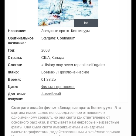
hd
Название:
Звездные врата: Континуум
Оригинальное
Stargate: Continuum
название:
Год:
2008
Страна:
США, Канада
Слоган:
«History may never repeat itself again»
Жанр:
Боевики
/
Приключенческие
Время:
01:38:25
Цикл:
Фильмы про космос
Доп. язык
Английский
озвучки:
Смотрите онлайн фильм «Звездные врата: Континуум»
. Эта
картина имеет самое непосредственное отношение к
одноименному сериалу, но она снята как ответвление от
основного рассказа, и открывает нам некоторые неизвестные
факты. Она была снята американскими и канадскими
кинематографистами, задействованными и в съёмках сериала.