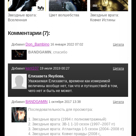
Звездные врата:
Цвет волшебства
Звездные врата:
Вселенная
Ковчег Истины
Комментарии (7):
Don_Bambino
Добавил
16 января 2022 07:02
Цитата
BANDGAMIN
, спасибо
kent107
Добавил
19 июля 2019 00:27
Цитата
Елизавета Якубова
,
Уважаемая Елизавета, времени как измеримой
величины вообще нет, так что и путешествий в том,
чего нет и быть не может.
BANDGAMIN
Добавил
1 октября 2017 13:38
Цитата
Последовательность для просмотра:
1. Звездные врата (1994 г. полнометражный)
2. Звездные врата: ЗВ-1 1-10 сезон (1997–2007 гг)
3. Звездные врата: Атлантида 1-5 сезон (2004–2008 гг)
4. Звездные врата: Ковчег правды (2008 г,,