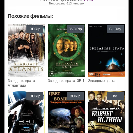
Голосовало 913 человек
Похожие фильмы:
BDRip
DVDRip
BluRay
Звездные врата:
Звездные врата: ЗВ-1
Звездные врата
Атлантида
BDRip
BDRip
hd