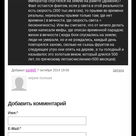
император спустился на землю на ракете (драконе)?
Факт остается фактом, если у света в этой реальности
есть скорость (300 тыс.км в сек), то прыжки во времени
реальны, нереальны прыжки только там, где нет
времени ( в вечности, где скорость света =
бесконечность). Или вы считаете, что от нечего делать
греки написали мифы, где описан временной парадокс
жизни в вечности ( когда боги спускались на землю,
люди не умирали, но и не рождались, каждый день
повторялся заново, сколько не съешь фруктов на
следующее утро они опять на дереве, а ты голодный и
называлос это золотым веком, который длился 500
лет, по греческому летоисчислению=500 месяцев).
saski6
Добавил
7 октября 2014 19:56
Цитата
херня полная
Добавить комментарий
Имя:
*
E-Mail:
*