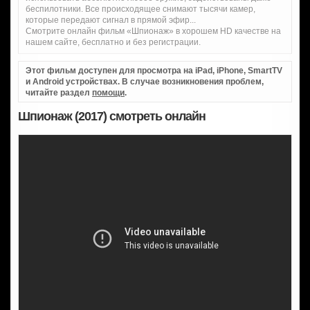
беспилотники. Все происходящее снимают тысячи камер,
которые передают сигнал в прямой эфир...
Смотрите онлайн фильм «Шпионаж» в хорошем HD качестве на
нашем сайте, бесплатно и без регистрации.
Этот фильм доступен для просмотра на iPad, iPhone, SmartTV
и Android устройствах. В случае возникновения проблем,
читайте раздел
помощи
.
Шпионаж (2017) смотреть онлайн