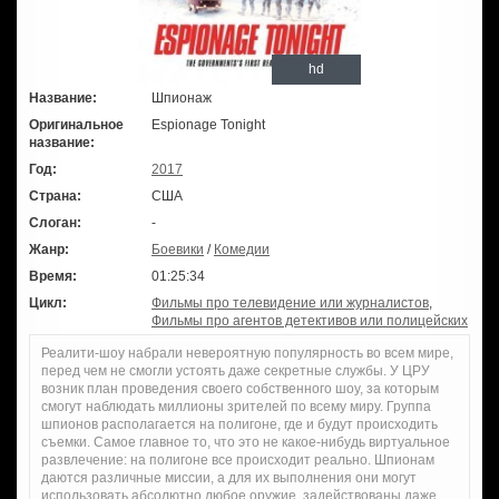
hd
Название:
Шпионаж
Оригинальное
Espionage Tonight
название:
Год:
2017
Страна:
США
Слоган:
-
Жанр:
Боевики
/
Комедии
Время:
01:25:34
Цикл:
Фильмы про телевидение или журналистов
,
Фильмы про агентов детективов или полицейских
Реалити-шоу набрали невероятную популярность во всем мире,
перед чем не смогли устоять даже секретные службы. У ЦРУ
возник план проведения своего собственного шоу, за которым
смогут наблюдать миллионы зрителей по всему миру. Группа
шпионов располагается на полигоне, где и будут происходить
съемки. Самое главное то, что это не какое-нибудь виртуальное
развлечение: на полигоне все происходит реально. Шпионам
даются различные миссии, а для их выполнения они могут
использовать абсолютно любое оружие, задействованы даже