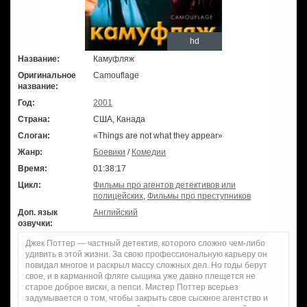
hd
Название:
Камуфляж
Оригинальное
Camouflage
название:
Год:
2001
Страна:
США, Канада
Слоган:
«Things are not what they appear»
Жанр:
Боевики
/
Комедии
Время:
01:38:17
Цикл:
Фильмы про агентов детективов или
полицейских
,
Фильмы про преступников
Доп. язык
Английский
озвучки:
Джек Поттер — частный детектив, которого сложно чем-либо
удивить в этой жизни. За свою профессиональную карьеру он
повидал многое и раскрыл массу сложных дел. Но годы берут
свое, и в карманной фляге сыщика уже давно плещется не
старое доброе виски, а пепси. Мистер Поттер всерьез
задумывается о том, чтобы закрыть свое сыскное агентство и