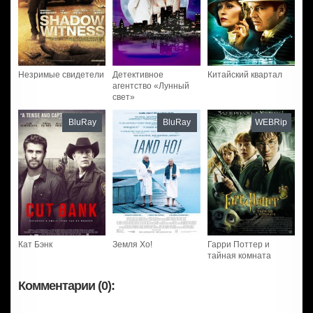
Незримые свидетели
Детективное
Китайский квартал
агентство «Лунный
свет»
BluRay
BluRay
WEBRip
Кат Бэнк
Земля Хо!
Гарри Поттер и
тайная комната
Комментарии (0):