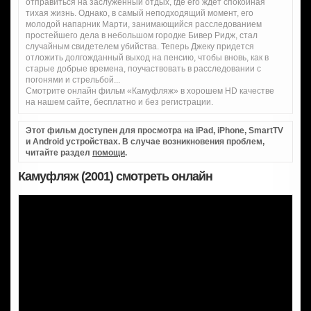
отправиться на заслуженный отдых, где его ждет спокойная
тихая жизнь. Однако, в самый неподходящий момент, его
молодой напарник Марти, занимающийся расследованием
простейшего дела в небольшом городке Бивер Ридж, стал
случайным свидетелем убийства. Теперь Джеку придется
отложить долгожданный выход на пенсию, чтобы вновь, как в
старые добрые времена, поучаствовать в расследовании с
погонями и стрельбой...
Смотрите онлайн фильм «Камуфляж» в хорошем HD качестве
на нашем сайте, бесплатно и без регистрации.
Этот фильм доступен для просмотра на iPad, iPhone, SmartTV
и Android устройствах. В случае возникновения проблем,
читайте раздел
помощи
.
Камуфляж (2001) смотреть онлайн