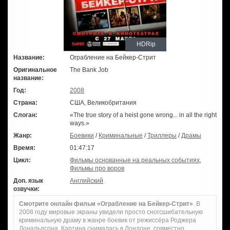
HDRip
Название:
Ограбление на Бейкер-Стрит
Оригинальное
The Bank Job
название:
Год:
2008
Страна:
США, Великобритания
Слоган:
«The true story of a heist gone wrong... in all the right
ways.»
Жанр:
Боевики
/
Криминальные
/
Триллеры
/
Драмы
Время:
01:47:17
Цикл:
Фильмы основанные на реальных событиях
,
Фильмы про воров
Доп. язык
Английский
озвучки:
Смотрите онлайн фильм «Ограбление на Бейкер-Стрит»
. В
2008 году мировые экраны увидели просто сногсшибательную
криминальную драму в жанре боевик от режиссёра Роджера
Дональдсона. Картина снималась в Лондоне, совместно