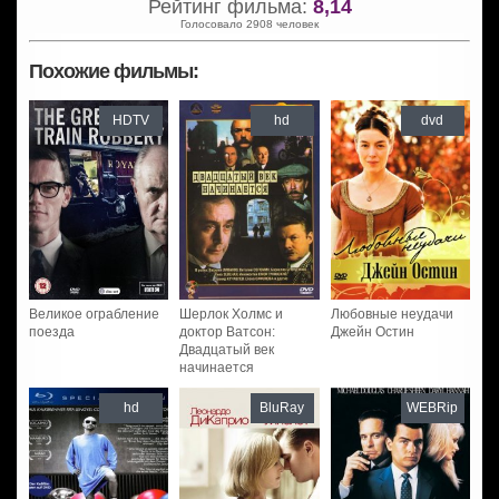
Рейтинг фильма:
8,14
Голосовало 2908 человек
Похожие фильмы:
HDTV
hd
dvd
Великое ограбление
Шерлок Холмс и
Любовные неудачи
поезда
доктор Ватсон:
Джейн Остин
Двадцатый век
начинается
hd
BluRay
WEBRip