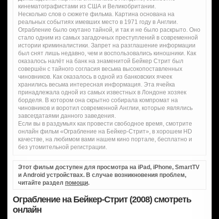
кинематографистами из США и Великобритании.
Несколько слов о сюжете фильма. Картина основана на
реальных событиях имевших место в 1971 году в Англии.
Ограбление было окутано тайной, и так и не было раскрыто. Оно
стало одним из самых загадочных преступлений в современной
истории криминалистики. Запрет на разглашение информации
был снят лишь недавно, чем и воспользовались киношники. Как
оказалось налёт на банк на знаменитой Бейкер Стрит был
совершён с тайного согласия весьма высокопоставленных
чиновников. Как оказалось в одной из банковских ячеек
хранились весьма интересная информация. Эта ячейка
принадлежала одной из самых известных в Лондоне хозяек
борделя. В котором она скрытно собирала компромат на
чиновников и воротил современной Англии, которые являлись
завсегдатаями данного заведения.
Если вы в раздумьях как провести свободное время, смотрите
онлайн фильм «Ограбление на Бейкер-Стрит», в хорошем HD
качестве, на любимом вами нашем кино портале, бесплатно и
без утомительной регистрации.
Этот фильм доступен для просмотра на iPad, iPhone, SmartTV
и Android устройствах. В случае возникновения проблем,
читайте раздел
помощи
.
Ограбление на Бейкер-Стрит (2008) смотреть
онлайн