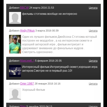
BBCW
Добавил
24 марта 2016 21:53
Цитата
фильмы стэтхема вообще не интересно
Andy Pikus
Добавил
3 марта 2016 00:39
Цитата
Один из лучших фильмов Джейсона Стэтхэма который
построен не мордобое , а на интересном сюжете и
хорошей актерской игре , фильм интригует и
удерживает внимание до финальных кадров .
Смотреть однозначно .
МаксимК.:)
Добавил
5 февраля 2016 20:35
Цитата
Интересный фильм.Интригующий сюжет,хорошая игра
актеров.Смотрю не в первый раз.10!
Олег 1987
Добавил
28 января 2016 16:16
Цитата
Хорошый Фильм
Slay
Добавил
5 декабря 2015 04:13
Цитата