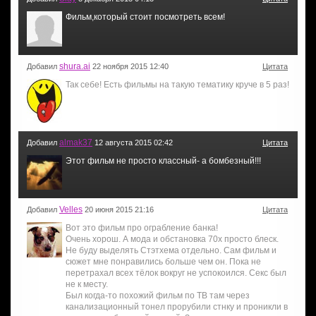
Фильм,который стоит посмотреть всем!
shura.ai
Добавил
22 ноября 2015 12:40
Цитата
Так себе! Есть фильмы на такую тематику круче в 5 раз!
almak37
Добавил
12 августа 2015 02:42
Цитата
Этот фильм не просто классный- а бомбезный!!!
Velles
Добавил
20 июня 2015 21:16
Цитата
Вот это фильм про ограбление банка!
Очень хорош. А мода и обстановка 70х просто блеск.
Не буду выделять Стэтхема отдельно. Сам фильм и
сюжет мне понравились больше чем он. Пока не
перетрахал всех тёлок вокруг не успокоился. Секс был
не к месту.
Был когда-то похожий фильм по ТВ там через
канализационный тонел прорубили стнку и проникли в