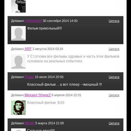
gringoman
Добавил
30 сентября 2014 14:00
Цитата
Фильм прикольный!!!
ARF
Добавил
3 августа 2014 03:34
Цитата
У Стэтхэма все фильмы здравые и часть этих фильмов
основана на реальных событиях.
tTшка
Добавил
16 июля 2014 20:56
Цитата
Классный фильм ... а вот плеер - чмошный !!!
Михаил ShwarZ
Добавил
9 апреля 2014 22:31
Цитата
Классный фильм. 9/10
Mayer
Добавил
5 марта 2014 21:58
Цитата
Сильное кино!!!!!