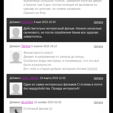
хранилище большой толпой. Заварили изнутри двери
и бухали там 3 дня. потом полиция их выловила по
одному по цепочке. не помню названия.
Оценил на 9тку.
tomarilla
Добавил
4 мая 2015 16:34
Цитата
Действительно интересный фильм. Начало несколько
скучновато, но после ограбления банка все здорово
завертелось.
Tanina
Добавил
5 апреля 2015 18:12
Цитата
Фильм просто класс!
Держит в напряжении от начала до конца.
Особенно когда смотришь, и понимаешь, что это все
было в реальности.
Вот тебе и старая добрая чопорная Англия ))))))))))
Juan_Valdez
Добавил
19 марта 2015 11:02
Цитата
Один из самих интересных фильмов Стэтхема и почти
без мардобойства. Правда интереснА!
aLexSex
Добавил
15 ноября 2014 01:02
Цитата
Отличный фильм )))