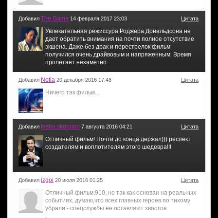
The Game
Добавил
14 февраля 2017 23:03
Цитата
Увлекательная режиссура Роджера Дональдсона не
дает обратить внимания на почти полное отсутствие
экшена. Даже без драк и перестрелок фильм
получился очень драйвовым и напряженным. Время
пролетает незаметно.
Notia
Добавил
20 декабря 2016 17:48
Цитата
Ничего так фильм...
lesha.skorpion
Добавил
7 августа 2016 04:21
Цитата
Отличный фильм! Почти до конца держал))) респект
создателям и воплотителям этого шедевра!!!
izgoi
Добавил
20 июля 2016 01:25
Цитата
Отличный фильм.910, но так как основан на реальных
событиях, думаю,что всех главных героев по тихому
убрали - спецслужбы не оставляют хвостов.
,