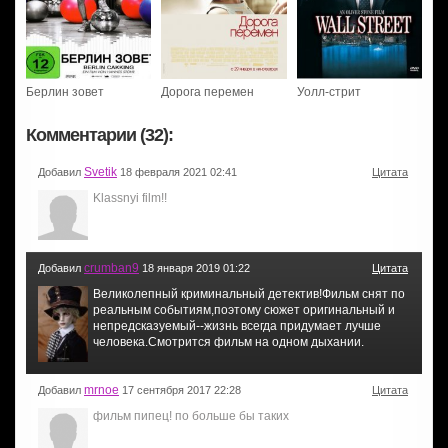
Берлин зовет
Дорога перемен
Уолл-стрит
Комментарии (32):
Svetik
Добавил
18 февраля 2021 02:41
Цитата
Klassnyi film!!
crumban9
Добавил
18 января 2019 01:22
Цитата
Великолепный криминальный детектив!Фильм снят по
реальным событиям,поэтому сюжет оригинальный и
непредсказуемый--жизнь всегда придумает лучше
человека.Смотрится фильм на одном дыхании.
mrnoe
Добавил
17 сентября 2017 22:28
Цитата
фильм пипец! по больше бы таких