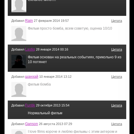
Rain
Добавил
27 февраля 2014 19:57
Цитата
Фильм просто бомба, всем советую, оценка 10/10
Lastiq
Добавил
28 января 2014 00:16
Цитата
Фильм основан на реальных событиях, прикольно 9 из
10 потянет
шанхай
Добавил
10 января 2014 13:12
Цитата
фильм бомба
Funtik
Добавил
29 октября 2013 15:54
Цитата
Нормальный фильм
Ganson
Добавил
26 августа 2013 07:29
Цитата
I love films короче я люблю фильмы с этим актером и