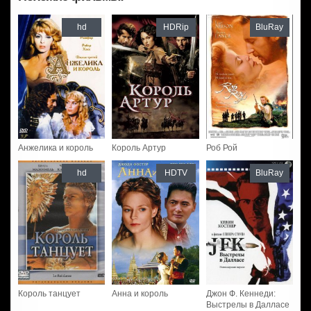
hd
HDRip
BluRay
Анжелика и король
Король Артур
Роб Рой
hd
HDTV
BluRay
Король танцует
Анна и король
Джон Ф. Кеннеди:
Выстрелы в Далласе