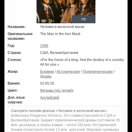
hd
Название:
Человек в железной маске
Оригинальное
The Man in the Iron Mask
название:
Год:
1998
Страна:
США, Великобритания
Слоган:
«For the honor of a king. And the destiny of a country.
All for one.»
Жанр:
Боевики
/
Исторические
/
Приключенческие
/
Драмы
Время:
02:05:26
Цикл:
Фильмы про дружбу
Доп. язык
Английский
озвучки:
Смотрите онлайн фильм «Человек в железной маске»
режиссера Рэндалла Уоллеса. Это совместная работа США и
Великобритании. Бюджет приключенческой драмы составили 35
млн. долларов, а сборы в мире – почти 183 млн. Исторический
боевик посмотрело более 12 млн. зрителей. Мировая премьера