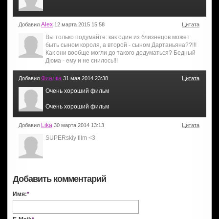
Alex
Добавил
12 марта 2015 15:58
Цитата
Вы только подумайте: как один из близнецов может
быть сыном короля, а второй - сыном Дартаньяна??!!!
Как они вообще могли до такого додуматься? Бедный
Дюма - ему и не снилось!!!
Фиалка
Добавил
31 мая 2014 23:38
Цитата
Очень хороший фильм
Очень хороший фильм
Lika
Добавил
30 марта 2014 13:13
Цитата
SUPERskiy film <3
Добавить комментарий
Имя:
*