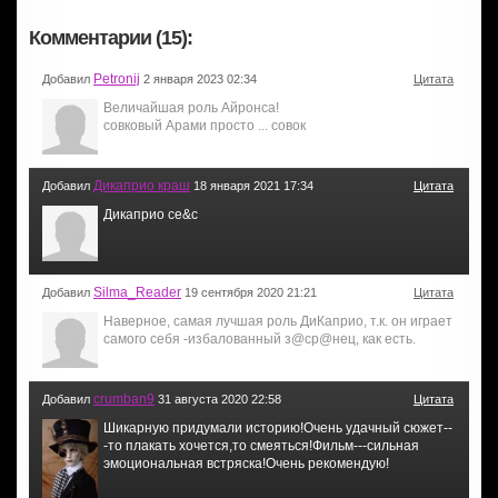
Комментарии (15):
Petronij
Добавил
2 января 2023 02:34
Цитата
Величайшая роль Айронса!
совковый Арами просто ... совок
Дикаприо краш
Добавил
18 января 2021 17:34
Цитата
Дикаприо се&с
Silma_Reader
Добавил
19 сентября 2020 21:21
Цитата
Наверное, самая лучшая роль ДиКаприо, т.к. он играет
самого себя -избалованный з@ср@нец, как есть.
crumban9
Добавил
31 августа 2020 22:58
Цитата
Шикарную придумали историю!Очень удачный сюжет--
-то плакать хочется,то смеяться!Фильм---сильная
эмоциональная встряска!Очень рекомендую!