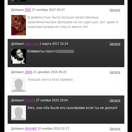
NlИ
Добавил
27 октября 2017 00:47
Цитата
В девяностые было больше качественных
приключенческих фильмов не на один раз. вот даже я
пересматриваю их спустя много лет.
radi_voz
Добавил
1 марта 2017 15:24
Цитата
Комменты просто))))))))))))))
Jeds
Добавил
21 декабря 2016 06:22
Цитата
Лучшая лента всех времён.
Rasim
Добавил
27 ноября 2015 18:04
Цитата
Alex, они оба были его сыновьями если ты не догнал!
Annykit
Добавил
10 ноября 2015 02:27
Цитата