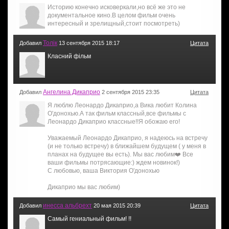
Историю конечно исковеркали,но всё же это не
документальное кино.В целом фильм очень
интересный и зрелищный,стоит посмотреть)
Толiк
Добавил
13 сентября 2015 18:17
Цитата
Класний фiльм
Ангелина Дикаприо
Добавил
2 сентября 2015 23:35
Цитата
Я люблю Леонардо Дикаприо,а Вика любит Колина
О'донохью.А так фильм классный,все фильмы с
Леонардо Дикаприо классные!!Я обожаю его!
Уважаемый Леонардо Дикаприо, я надеюсь на встречу
(и не только встречу) в ближайшем будущем ( у меня в
планах на будущее вы есть). Мы вас любим❤️ Все
ваши фильмы потрясающие:) ждем новинок!)
С любовью, ваша Виктория О'донохью
Дикаприо мы вас любим)
инесса альбрехт
Добавил
20 мая 2015 20:39
Цитата
Самый гениальный фильм! !!