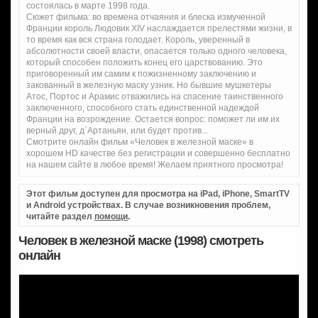
состоялась в марте 1998 года.
Сюжет фильма: во времена отчаяния и блеска измученной
Франции король Людовик XIV наслаждается прелестями жизни, в
то время как вся страна голодает. Король, уверенный в
абсолютности своей власти, опасается только одного человека,
который способен положить конец его царствованию. Это
приговоренный им самим к пожизненному заключению и
закованный в железную маску узник. Но бывшие мушкетеры
Атос, Портос и Арамис отважились на спасение таинственного
заключенного, способного стать единственной надеждой
Франции на возрождение. Остается вопрос: поможет ли им их
верный друг, д`Артаньян, или будет против...
Смотрите онлайн фильм «Человек в железной маске» в
хорошем HD качестве без регистрации и совершенно бесплатно
на нашем сайте в любое время! Желаем приятного просмотра!
Этот фильм доступен для просмотра на iPad, iPhone, SmartTV
и Android устройствах. В случае возникновения проблем,
читайте раздел
помощи
.
Человек в железной маске (1998) смотреть
онлайн