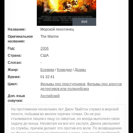
dvd
Название:
Морской пехотинец
Оригинальное
The Marine
название:
Год:
2006
Страна:
США
Слоган:
-
Жанр:
Боевики
/
Комедии
/
Драмы
Время:
01:32:41
Цикл:
Фильмы про преступников
,
Фильмы про агентов
детективов или полицейских
Доп. язык
Английский
озвучки:
На протяжении нескольких лет Джон Твайтон служил в морской
пехоте, побывав во многих горячих точках. Он не раз
сталкивался лицом к лицу со смертью, но всегда выполнял свою
задачу до конца. Несмотря на все его заслуги, Джона увольняют
со службы, причем делают это против его воли. По возвращению