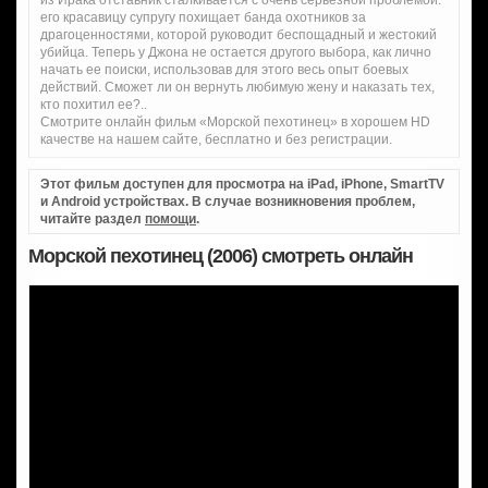
из Ирака отставник сталкивается с очень серьезной проблемой:
его красавицу супругу похищает банда охотников за
драгоценностями, которой руководит беспощадный и жестокий
убийца. Теперь у Джона не остается другого выбора, как лично
начать ее поиски, использовав для этого весь опыт боевых
действий. Сможет ли он вернуть любимую жену и наказать тех,
кто похитил ее?..
Смотрите онлайн фильм «Морской пехотинец» в хорошем HD
качестве на нашем сайте, бесплатно и без регистрации.
Этот фильм доступен для просмотра на iPad, iPhone, SmartTV
и Android устройствах. В случае возникновения проблем,
читайте раздел
помощи
.
Морской пехотинец (2006) смотреть онлайн