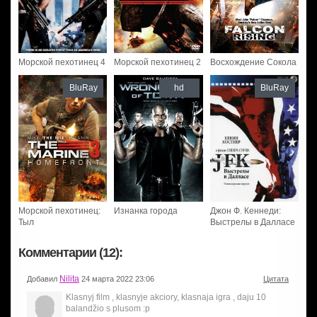
Морской пехотинец 4
Морской пехотинец 2
Восхождение Сокола
BluRay
hd
BluRay
Морской пехотинец:
Изнанка города
Джон Ф. Кеннеди:
Тыл
Выстрелы в Далласе
Комментарии (12):
Nilita
Добавил
24 марта 2022 23:06
Цитата
Klasnyj film , klasnyje akciory, klasnaja igra , daju 10
balandžio s plusom :p