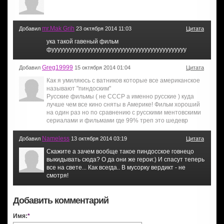
mr.Mak Grih
Добавил
23 октября 2014 11:03
Цитата
ука такой гавеный фильм
фууууууууууууууууууууууууууууууууууууууууууууу
Greg19999
Добавил
15 октября 2014 01:04
Цитата
Как я умиляюсь с ватников которые все американское
называют "пиндоским"
Русские фильмы ( не СССР а именно русские ) куда
лучше чем все кино сняты в Америке! Фильм хороший
на один раз но по сравнению с русскими ментовскими
сериалами и фильмами где 99% треп это шедевр
Nameless
Добавил
13 октября 2014 03:19
Цитата
Скажите а зачем вообще такое пиндосское говнецо
выкидывать сюда? О да они же герои:) И спасут теперь
все на свете... Как всегда.. В мусорку вердикт - не
смотря!
Добавить комментарий
Имя:
*