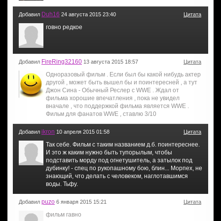
Duh16
Добавил
24 августа 2015 23:40
Цитата
говно редкое
FireRing32160
Добавил
13 августа 2015 18:57
Цитата
Одноразовый фильм . Если был бы какой нибудь актер
другой , может быть вышел бы и поинтересней , а тут
Джон Сина - Обычный Реслер с WWE . Ждал от
фильма хорошие впечатления , пока не увидел
вначале , что поддержкой фильма является WWE .
Фильм для фанатов WWE , ставлю 3/10
ikron
Добавил
10 апреля 2015 01:58
Цитата
Так себе. Фильм с таким названием д.б. поинтереснее.
И это ж каким нужно быть тупорылым, чтобы
подставить морду под огнетушитель, а затылок под
дубинку! - спец по рукопашному бою, блин... Морпех, не
знающий, что делать с человеком, наглотавшимся
воды. Тьфу.
puzo
Добавил
6 января 2015 15:21
Цитата
фильм гавно