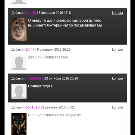
My-Hit
Добавил
18 февраля 2019 16:11
Цитата
Огоньку то дали много,но как герой из него
выбирается!--терминатор позавидовал бы
фу тук
Добавил
5 февраля 2017 18:25
Цитата
джон сиииииинаааааа!
Старшина
Добавил
23 октября 2016 23:29
Цитата
Полная туфта
dok1612
Добавил
21 декабря 2015 07:21
Цитата
Вне очередная мало бюджетка