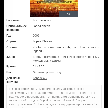
hd
Название:
Беспокойный
Оригинальное
Joong-cheon
название:
Год:
2006
Страна:
Корея Южная
Слоган:
«Between heaven and earth, where love became a
legend.»
Жанр:
Боевые искусства
/
Приключенческие
/
Боевики
/
Мелодрамы
/
Драмы
Время:
01:42:26
Цикл:
Фильмы про мистику
Доп. язык
Корейский
озвучки:
Главный герой картины по имени Ил Квак теряет свою
возлюбленную, которая погибает от лап демонов. После этого
трагического происшествия он принимает решение вступить в
королевский отряд по борьбе с нечистой силой. А через
некоторое время Ил Квак попадает в мир, где на протяжении 49