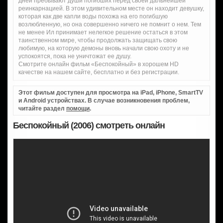
дней пребывают души погибших перед своей дальнейшей
реинкарнацией. В этом удивительном месте он находит девушку,
которая как две капли воды похожа на его погибшую
возлюбленную, но она совершенно ничего не помнит о нем. Тем
не менее Ил принимает нелегкое решение остаться в этом
таинственном мире, чтобы продолжать защищать свою
любимую, на которую демоны вновь начали свою охоту и не
успокоятся, пока не уничтожат ее душу.
Смотрите онлайн фильм «Беспокойный» в хорошем HD
качестве на нашем сайте, бесплатно и без регистрации.
Этот фильм доступен для просмотра на iPad, iPhone, SmartTV
и Android устройствах. В случае возникновения проблем,
читайте раздел
помощи
.
Беспокойный (2006) смотреть онлайн