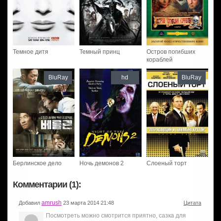
Темное дитя
Темный принц
Остров погибших
кораблей
BluRay
hd
BluRay
Берлинское дело
Ночь демонов 2
Слоеный торт
Комментарии (1):
amrush
Добавил
23 марта 2014 21:48
Цитата
Посмотреть можно смотрится приятно, сазка для