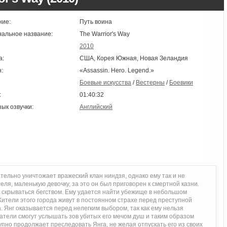
ние:
Путь воина
нальное название:
The Warrior's Way
2010
а:
США, Корея Южная, Новая Зеландия
:
«Assassin. Hero. Legend.»
Боевые искусства
/
Вестерны
/
Боевики
:
01:40:32
зык озвучки:
Английский
тельно уничтожает вражеский клан ниндзя, однако ему так и не
еля, маленькую девочку, за это он был приговорен к смертной казни.
ак скрываться бегством. Ему удается найти убежище в небольшом
Жители этого города живут в постоянном страхе перед преступной
 Янг оказывается перед нелегким выбором, так как ему нельзя
ватели смогут услышать зов убитых его мечом душ и таким образом
пно продолжает преследовать Янга, не желая отпускать его из своих