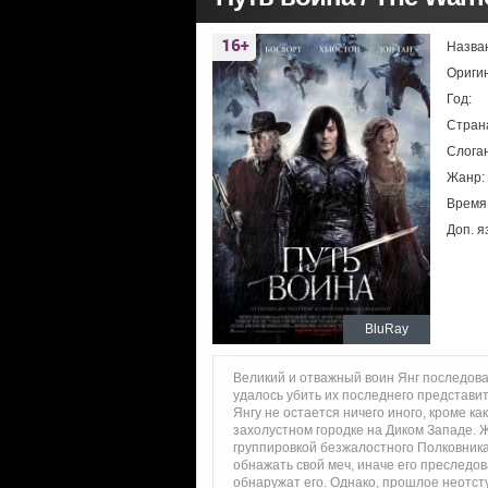
Назва
Ориги
Год:
Стран
Слоган
Жанр:
Время
Доп. я
BluRay
Великий и отважный воин Янг последова
удалось убить их последнего представит
Янгу не остается ничего иного, кроме к
захолустном городке на Диком Западе. 
группировкой безжалостного Полковника.
обнажать свой меч, иначе его преследо
обнаружат его. Однако, прошлое неотсту