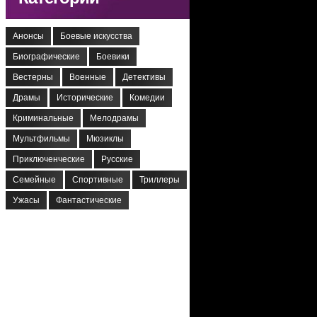
Анонсы
Боевые искусства
Биографические
Боевики
Вестерны
Военные
Детективы
Драмы
Исторические
Комедии
Криминальные
Мелодрамы
Мультфильмы
Мюзиклы
Приключенческие
Русские
Семейные
Спортивные
Триллеры
Ужасы
Фантастические