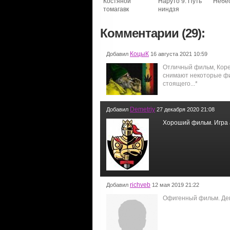
Костяной
Наруто 9: Путь
Небе
томагавк
ниндзя
Комментарии (29):
КоцыК
Добавил
16 августа 2021 10:59
Отличный фильм, Коре
снимают некоторые фи
стоящего...*
Demetriy
Добавил
27 декабря 2020 21:08
Хороший фильм. Игра а
richveb
Добавил
12 мая 2019 21:22
Офигенный фильм. Деву