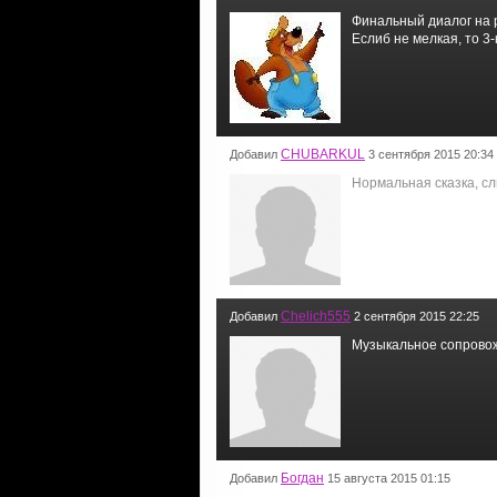
Финальный диалог на р
Еслиб не мелкая, то 3-
CHUBARKUL
Добавил
3 сентября 2015 20:34
Нормальная сказка, с
Chelich555
Добавил
2 сентября 2015 22:25
Музыкальное сопровожд
Богдан
Добавил
15 августа 2015 01:15