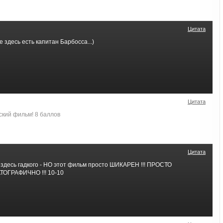
Цитата
 здесь есть капитан Барбосса...)
Цитата
кий фильм! 8 баллов
Цитата
 здесь гадкого - НО этот фильм просто ШИКАРЕН !!! ПРОСТО
ГРАФИЧНО !!! 10-10