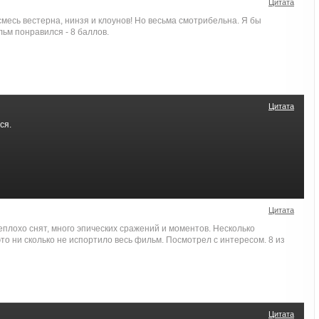
Цитата
месь вестерна, нинзя и клоунов! Но весьма смотрибельна. Я бы
льм понравился - 8 баллов.
Цитата
ся.
Цитата
плохо снят, много эпических сражений и моментов. Несколько
это ни сколько не испортило весь фильм. Посмотрел с интересом. 8 из
Цитата