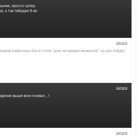
ынке, просто супер.
ка, а так твёрдая 8-ка
Цитата
лишком пафосные бои в стиле "дом летающих кинжалов", на раз пойдёт
Цитата
ение выше всех похвал....!
Цитата