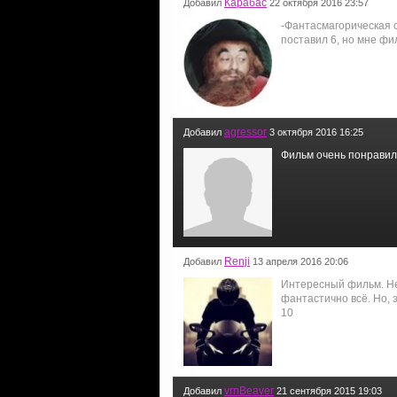
Карабас
Добавил
22 октября 2016 23:57
-Фантасмагорическая с
поставил 6, но мне фи
agressor
Добавил
3 октября 2016 16:25
Фильм очень понравил
Renji
Добавил
13 апреля 2016 20:06
Интересный фильм. Не
фантастично всё. Но, 
10
vrnBeaver
Добавил
21 сентября 2015 19:03