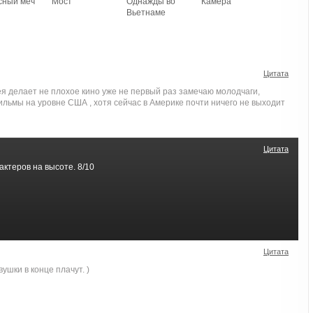
сный меч
Мост
Однажды во
Камера
Вьетнаме
Цитата
я делает не плохое кино уже не первый раз замечаю молодчаги,
льмы на уровне США , хотя сейчас в Америке почти ничего не выходит
Цитата
ктеров на высоте. 8/10
Цитата
шки в конце плачут. )