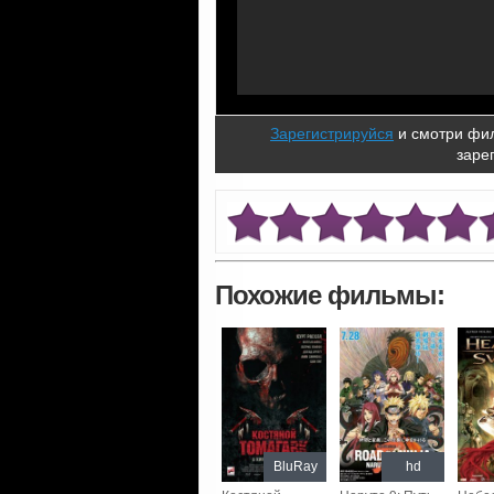
Зарегистрируйся
и смотри фил
заре
Похожие фильмы:
BluRay
hd