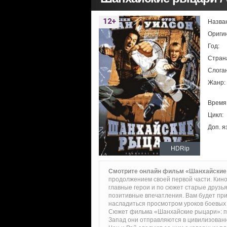
Назва
Ориги
Год:
Стран
Слоган
Жанр:
Время
Цикл:
Доп. я
HDRip
Смотрите онлайн фильм «Шанхайские
продолжением своей первой части. Кино
главные герои и по сюжет старые друзь
позитивные впечатления. Вам будет при
насладиться просмотром уроков боевых 
Сюжет фильма «Шанхайские рыцари»: пос
Запад они отправляются в цивилизованн