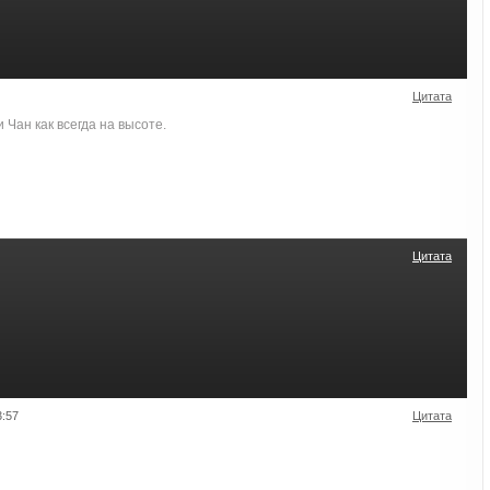
Цитата
 Чан как всегда на высоте.
Цитата
3:57
Цитата