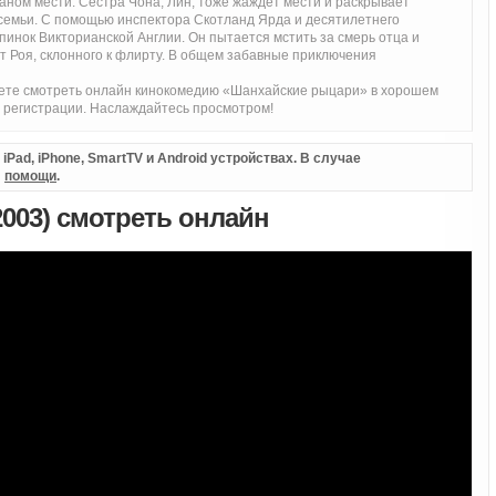
ланом мести. Сестра Чона, Лин, тоже жаждет мести и раскрывает
 семьи. С помощью инспектора Скотланд Ярда и десятилетнего
пинок Викторианской Англии. Он пытается мстить за смерь отца и
т Роя, склонного к флирту. В общем забавные приключения
жете смотреть онлайн кинокомедию «Шанхайские рыцари» в хорошем
з регистрации. Наслаждайтесь просмотром!
Pad, iPhone, SmartTV и Android устройствах. В случае
л
помощи
.
003) смотреть онлайн