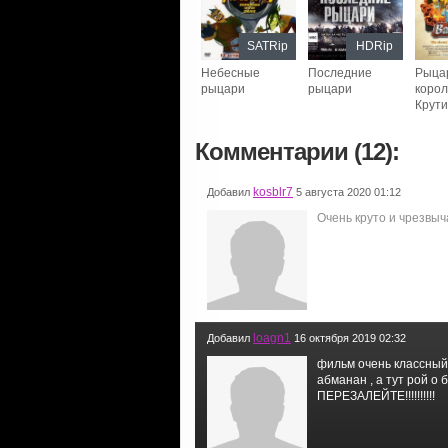
SATRip
HDRip
Небесные
Последние
Рыца
рыцари
рыцари
корол
Крут
Комментарии (12):
kosblr7
Добавил
5 августа 2020 01:12
Очень круто и чрезвыч
loagn1
Добавил
16 октября 2019 02:32
фильм очень классный, 
абманан , а тут рой о
ПЕРЕЗАЛЕЙТЕ!!!!!!!!!!