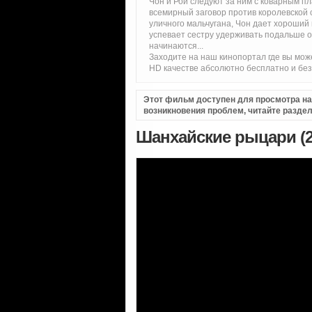
Чон и Рой следуют за ним с коварным п
всемирный заговор против королевской
уличного мальчугана, Чон дает хороший 
успевает сестру удерживать подальше о
начинаются...
Заходите на наш кинопортал где вы мо
HD качестве абсолютно бесплатно и бе
Этот фильм доступен для просмотра на i
возникновения проблем, читайте разде
Шанхайские рыцари (2