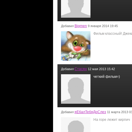
Bigmen
Добавил
9 января 2014 19:45
Фильм классный! Джеки
Стасян
Добавил
12 мая 2013 15:42
четкий фильм=)
яЕбалТебяДоСлез
Добавил
11 марта 2013 0
На горе лежит кирпич