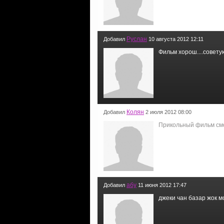
Руслан
Добавил
10 августа 2012 12:11
Фильм хорош....советую 
Колян
Добавил
2 июля 2012 08:00
Прикольный фильм смо
абу
Добавил
11 июня 2012 17:47
джеки чан базар жок молотчи