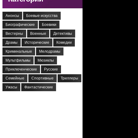
Анонсы
Боевые искусства
Биографические
Боевики
Вестерны
Военные
Детективы
Драмы
Исторические
Комедии
Криминальные
Мелодрамы
Мультфильмы
Мюзиклы
Приключенческие
Русские
Семейные
Спортивные
Триллеры
Ужасы
Фантастические