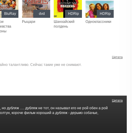
BluRay
dvd
HDRip
HDRip
ри
Рыцари
Шанхайский
Одноклассники
евства
полдень
изны
Цитата
айно талантливо. Сейчас такие уже не снимают.
Цитата
но дубляж ..... дубляж не тот, он называл его не рой обен а рой
 болтун, короче фильм хороший а дубляж - дерьмо собачье,