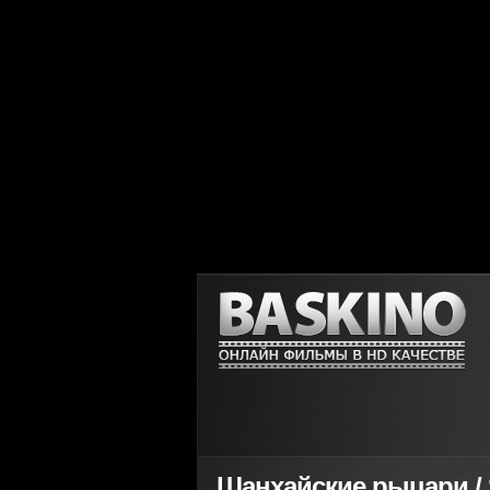
Шанхайские рыцари / S