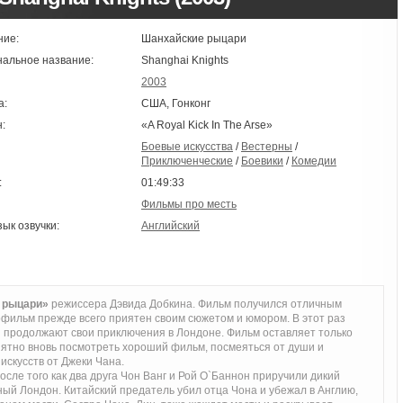
ние:
Шанхайские рыцари
нальное название:
Shanghai Knights
2003
а:
США, Гонконг
:
«A Royal Kick In The Arse»
Боевые искусства
/
Вестерны
/
Приключенческие
/
Боевики
/
Комедии
:
01:49:33
Фильмы про месть
зык озвучки:
Английский
 рыцари»
режиссера Дэвида Добкина. Фильм получился отличным
фильм прежде всего приятен своим сюжетом и юмором. В этот раз
я продолжают свои приключения в Лондоне. Фильм оставляет только
ятно вновь посмотреть хороший фильм, посмеяться от души и
искусств от Джеки Чана.
ле того как два друга Чон Ванг и Рой О`Баннон приручили дикий
ый Лондон. Китайский предатель убил отца Чона и убежал в Англию,