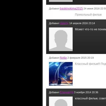
baskinokima2015
Добавил
24 июня 2016 22:5
Прикольный фильм
Valeriy
Добавил
14 апреля 2016 23:14
Может что-то не поним
Notia
Добавил
2 февраля 2015 20:19
Классный фильм!!! По
Еленка))))
Добавил
3 ноября 2014 20:36
классный фильм, совет