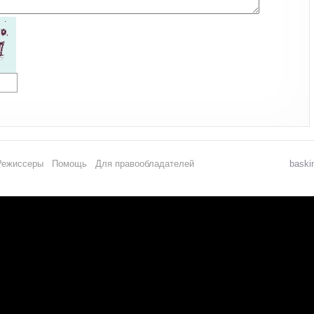
Режиссеры
Помощь
Для правообладателей
baski