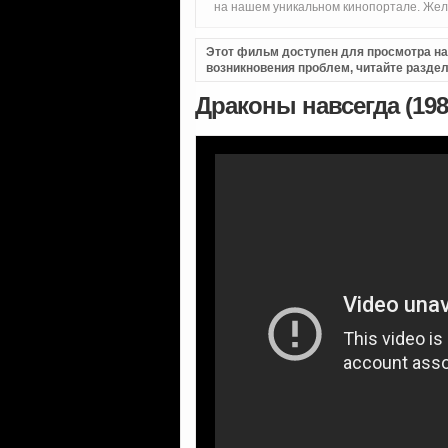
на нашем уникальном кинопортале. Жел
Этот фильм доступен для просмотра на i
возникновения проблем, читайте разде
Драконы навсегда (19