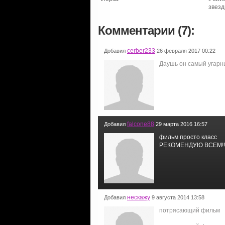
звез
Комментарии (7):
cerber233
Добавил
26 февраля 2017 00:22
Даушь он самый угарн
falcone88
Добавил
29 марта 2016 16:57
фильм просто класс
РЕКОМЕНДУЮ ВСЕМ!!!
нескажу
Добавил
9 августа 2014 13:58
потрясающий фильм