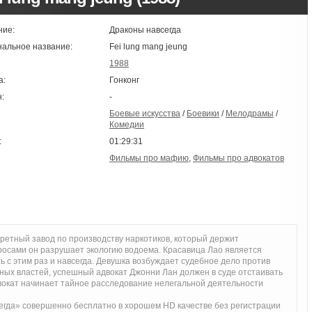
ние:
Драконы навсегда
нальное название:
Fei lung mang jeung
1988
а:
Гонконг
:
-
Боевые искусства
/
Боевики
/
Мелодрамы
/
Комедии
:
01:29:31
Фильмы про мафию
,
Фильмы про адвокатов
ретный завод по производству наркотиков, который держит
осами он разрушает экологию водоема. Красавица Лао является
ь с этим раз и навсегда. Девушка возбуждает судебное дело против
ных властей, успешный адвокат Джонни Лан должен в суде отстаивать
окат начинает тайное расследование нелегальной деятельности
гда» совершенно бесплатно в хорошем HD качестве без регистрации