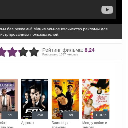
ьм без рекламы! Минимальное количество рекламы для
гистрированных пользователей.
Рейтинг фильма:
8,24
Голосовало 1097 человек
hd
dvd
hd
HDRip
мбо:
Адвокат
Близнецы-
Между небом и
тво рок-
драконы
землей