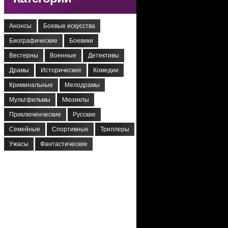
Анонсы
Боевые искусства
Биографические
Боевики
Вестерны
Военные
Детективы
Драмы
Исторические
Комедии
Криминальные
Мелодрамы
Мультфильмы
Мюзиклы
Приключенческие
Русские
Семейные
Спортивные
Триллеры
Ужасы
Фантастические