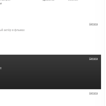
ды
Цитата
ый актёр в фльмах
Цитата
!
Цитата