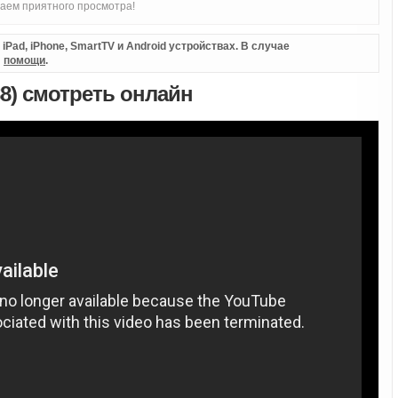
аем приятного просмотра!
Pad, iPhone, SmartTV и Android устройствах. В случае
л
помощи
.
88) смотреть онлайн