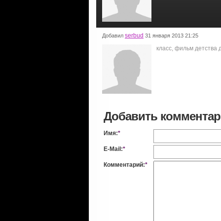
serbud
Добавил
31 января 2013 21:25
класс, фильм детства 
Добавить коммента
Имя:
*
E-Mail:
*
Комментарий:
*