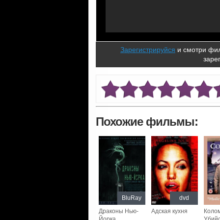
Зарегистрируйся
и смотри фил
заре
Похожие фильмы:
BluRay
dvd
Драконы Нью-
Адская кухня
Коло
Йорка
Убийс