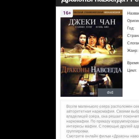
Назва
Ориги
Год:
Стран
Слоган
Жанр:
Время
Цикл:
dvd
Возле маленького озера расположен сек
авторитетная наркомафия. Своими выбр
владелицей озера, она решает покончит
наркомафии. По приказу коррумпирован
интересы мафии. С помощью друзей адв
группировки.
Смотрите онлайн фильм «Драконы навсе