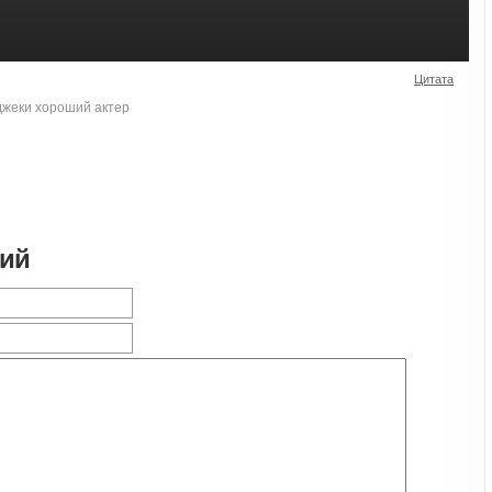
Цитата
джеки хороший актер
рий