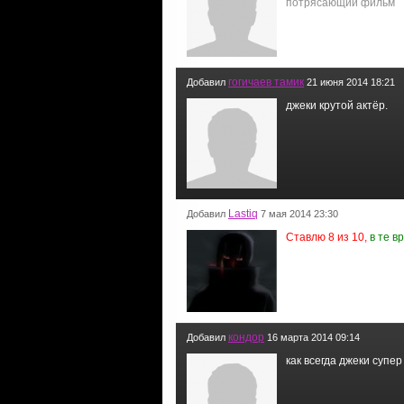
потрясающий фильм
гогичаев тамик
Добавил
21 июня 2014 18:21
джеки крутой актёр.
Lastiq
Добавил
7 мая 2014 23:30
Ставлю 8 из 10,
в те в
кондор
Добавил
16 марта 2014 09:14
как всегда джеки супер