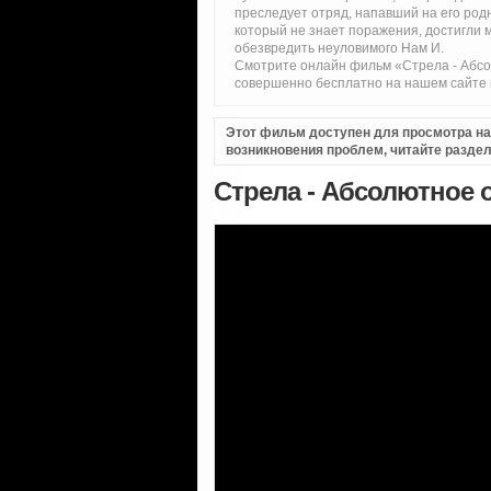
преследует отряд, напавший на его род
который не знает поражения, достигли 
обезвредить неуловимого Нам И.
Смотрите онлайн фильм «Стрела - Абсо
совершенно бесплатно на нашем сайте в
Этот фильм доступен для просмотра на i
возникновения проблем, читайте разде
Стрела - Абсолютное о