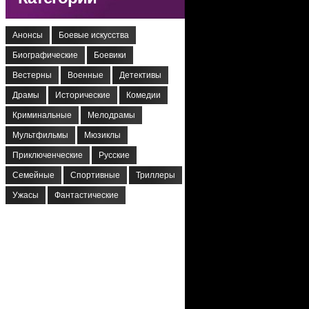
Анонсы
Боевые искусства
Биографические
Боевики
Вестерны
Военные
Детективы
Драмы
Исторические
Комедии
Криминальные
Мелодрамы
Мультфильмы
Мюзиклы
Приключенческие
Русские
Семейные
Спортивные
Триллеры
Ужасы
Фантастические