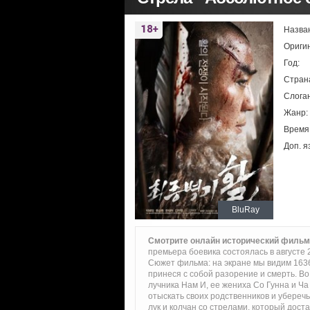
Назва
Ориги
Год:
Стран
Слоган
Жанр:
Время
Доп. я
BluRay
Смотрите онлайн исторический фильм
премьера боевика состоялась в августе 2
Сюжет фильма: на экране мы видим 1636
принеся с собой разорение и смерть. Во
лучника Нам И, ее жениха Со Гунна и Ча
отыскать своих родственников и уберечь
лук и колчан со стрелами, который доста