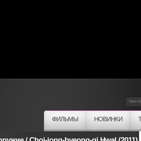
ФИЛЬМЫ
НОВИНКИ
ружие / Choi-jong-byeong-gi Hwal (2011)