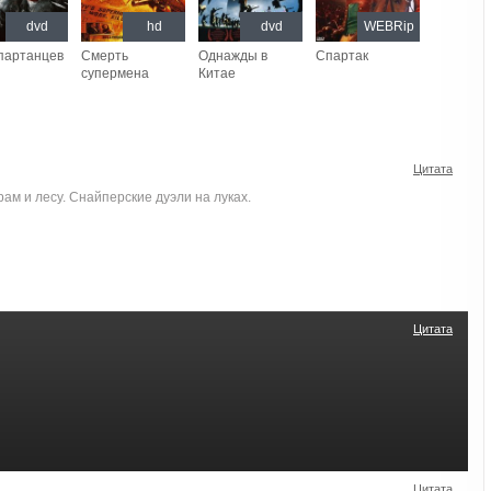
dvd
hd
dvd
WEBRip
партанцев
Смерть
Однажды в
Спартак
супермена
Китае
Цитата
рам и лесу. Снайперские дуэли на луках.
Цитата
Цитата