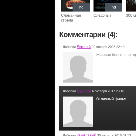
hd
hd
Сломанная
Следопыт
300 с
стрела
Комментарии (4):
Евгений
Добавил
29 января 2023 22:40
Жесткая беготня по го
Iskandor
Добавил
6 октября 2017 23:10
Отличный фильм.
узкоглазый
Добавил
30 августа 2015 01:13