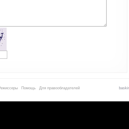
Режиссеры
Помощь
Для правообладателей
baski