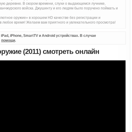
ную деревню. В скором времени, слухи о выдающемся лучнике,
манчжурского войска. Джушинту и его людям было поручено поймать и
лютное оружие» в хорошем HD качестве без регистрации и
 любое время! Желаем вам приятного и увлекательного просмотра!
Pad, iPhone, SmartTV и Android устройствах. В случае
л
помощи
.
ружие (2011) смотреть онлайн