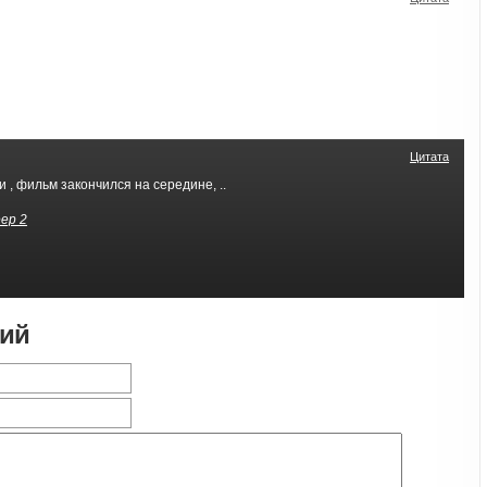
Цитата
 , фильм закончился на середине, ..
ер 2
рий