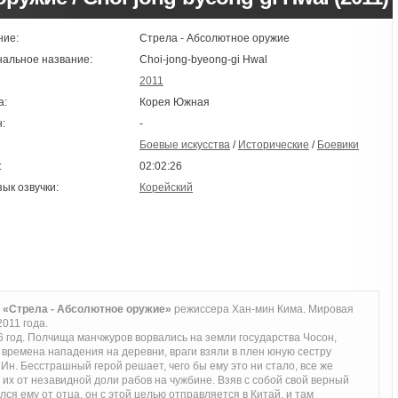
ние:
Стрела - Абсолютное оружие
нальное название:
Choi-jong-byeong-gi Hwal
2011
а:
Корея Южная
:
-
Боевые искусства
/
Исторические
/
Боевики
:
02:02:26
зык озвучки:
Корейский
 «Стрела - Абсолютное оружие»
режиссера Хан-мин Кима. Мировая
011 года.
 год. Полчища манчжуров ворвались на земли государства Чосон,
 времена нападения на деревни, враги взяли в плен юную сестру
 Ин. Бесстрашный герой решает, чего бы ему это ни стало, все же
 их от незавидной доли рабов на чужбине. Взяв с собой свой верный
лся ему от отца, он с этой целью отправляется в Китай, и там