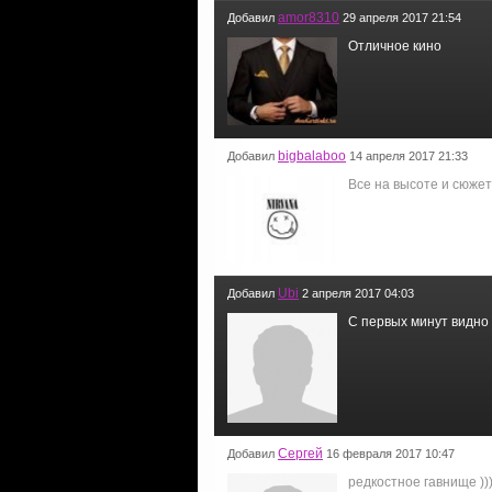
amor8310
Добавил
29 апреля 2017 21:54
Отличное кино
bigbalaboo
Добавил
14 апреля 2017 21:33
Все на высоте и сюжет
Ubi
Добавил
2 апреля 2017 04:03
С первых минут видно 
Сергей
Добавил
16 февраля 2017 10:47
редкостное гавнище ))