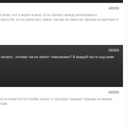
Цитата
 боев, что я видел в кино. Есть баланс между реализмом и
ростой, но он работает, юмор там где он уместен. фильм на крепкую 4
Цитата
вопрос , почему так не любят темнокожих? В каждой части над ними
Цитата
 части понятно что Бойко хохол, а "русская тюрьма"-тюрьма на манер
льме.