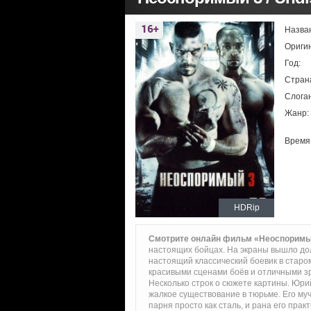
Назва
Ориги
Год:
Стран
Слоган
Жанр:
Время
HDRip
Смотрите онлайн фильм «Неоспоримы
настоящих бойцах. На экраны вышло до
настоящий классический боевик в старо
красивыми сценами боёв и отличными 
Несколько строк о сюжете картины. Юри
жалкое существование в тюрьме. Его му
парня просто как сталь, и рана его прак