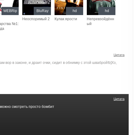
WEBRip
BluRay
hd
hd
Неоспоримый 2
Кулак ярости
Непревзойдённ
арства №1:
ый
нда
Цитата
кам вор в законе, и драит очки, сидит в обнимку с этой шваброй!b]Хз,
Цитата
можно смотреть просто бомбит