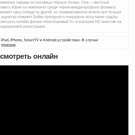
чемпиона тюрьмы по прозвищу Чёрные Холмы. Гага — местный
править Юрия на чемпионат среди тюрем международного формата.
рживает одну победу за другой, но травмированное колено всё больше
 характер поможет Бойко преодолеть очередное испытание судьбы.
е смотреть онлайн фильм «Неоспоримый 3», в хорошем HD качестве на
 надоедливой регистрации.
Pad, iPhone, SmartTV и Android устройствах. В случае
л
помощи
.
 смотреть онлайн