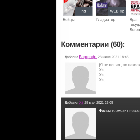
hd
WEBRip
Бойцы
Гладиатор
Враг
госуд
Леге
Комментарии (60):
Варкрафт
Добавил
23 июня 2021 18:45
[Я не понял , по накол
Хз
,
Хз
,
Хз
,
Хз
Добавил
29 мая 2021 23:05
Фильм тормозит невоз