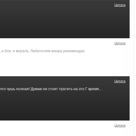
Цитата
Цитата
, и бои, и мораль. Любителям жанра рекомендую.
Цитата
что чушь полная! Думаю не стоит тратить на это Г время...
Цитата
)