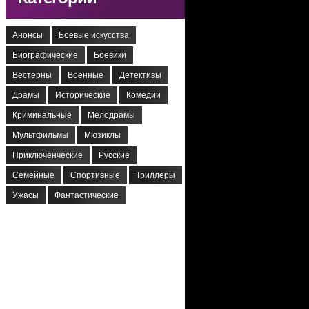
Анонсы
Боевые искусства
Биографические
Боевики
Вестерны
Военные
Детективы
Драмы
Исторические
Комедии
Криминальные
Мелодрамы
Мультфильмы
Мюзиклы
Приключенческие
Русские
Семейные
Спортивные
Триллеры
Ужасы
Фантастические