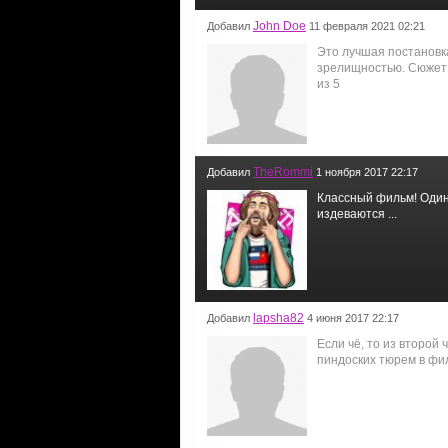
John Doe
Добавил
11 февраля 2021 02:21
Это лучшая постановка
зрелищностью. Сюжет п
из 5
TheRommi
Добавил
1 ноября 2017 22:17
Классный фильм! Один 
издеваются ...
lapsha82
Добавил
4 июня 2017 22:17
Если чё, то из второй
пиндоских тюрем в фи