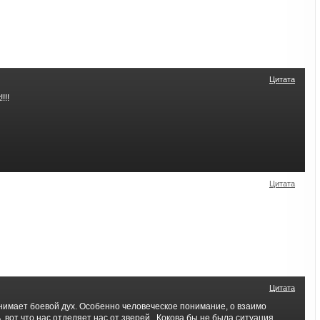
Цитата
!!!
Цитата
Цитата
нимает боевой дух. Особенно человеческое понимание, о взаимо
 вот что нас отделяет нас от зверей . Кокова бы не была ситуация,