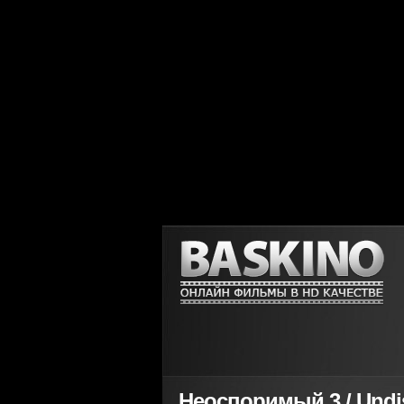
Неоспоримый 3 / Undisp