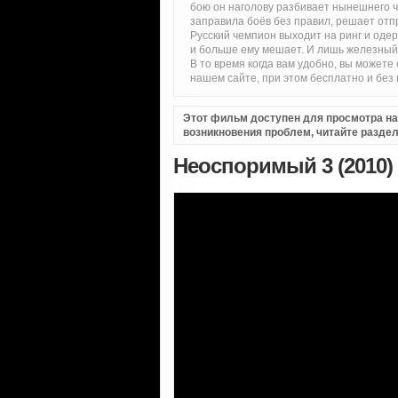
бою он наголову разбивает нынешнего 
заправила боёв без правил, решает от
Русский чемпион выходит на ринг и оде
и больше ему мешает. И лишь железный
В то время когда вам удобно, вы может
нашем сайте, при этом бесплатно и без
Этот фильм доступен для просмотра на i
возникновения проблем, читайте разде
Неоспоримый 3 (2010)