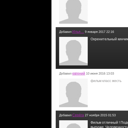
Илья....
Добавил
9 января 2017 22:16
Охренительный кинчик!
евгений
Добавил
10 июня 2016 13:03
фильм класс жесть
Серёга
Добавил
27 ноября 2015 01:53
Фильм отличный ! Под
выручке. Человечность,