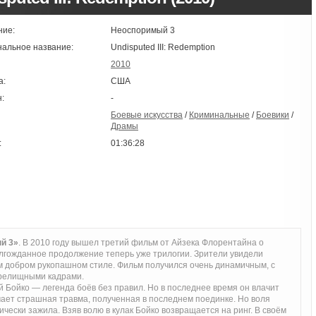
ние:
Неоспоримый 3
нальное название:
Undisputed III: Redemption
2010
а:
США
:
-
Боевые искусства
/
Криминальные
/
Боевики
/
Драмы
:
01:36:28
й 3»
. В 2010 году вышел третий фильм от Айзека Флорентайна о
лгожданное продолжение теперь уже трилогии. Зрители увидели
м добром рукопашном стиле. Фильм получился очень динамичным, с
зрелищными кадрами.
й Бойко — легенда боёв без правил. Но в последнее время он влачит
чает страшная травма, полученная в последнем поединке. Но воля
тически зажила. Взяв волю в кулак Бойко возвращается на ринг. В своём