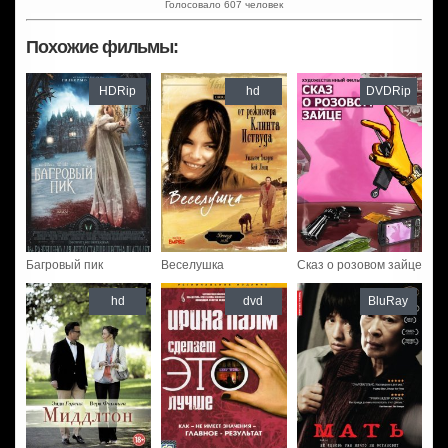
Голосовало 607 человек
Похожие фильмы:
HDRip
hd
DVDRip
Багровый пик
Веселушка
Сказ о розовом зайце
hd
dvd
BluRay