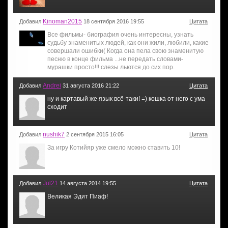
Kinoman2015
Добавил
18 сентября 2016 19:55
Цитата
Все фильмы- биография очень интересны, узнать
судьбу знаменитых людей, как они жили, любили, какие
совершали ошибки( Когда она пела свою знаменитую
песню в конце фильма ...не передать словами-
мурашки просто!!! слезы льются до сих пор.
Andrei
Добавил
31 августа 2016 21:22
Цитата
ну и картавый же язык всё-таки! =) кошка от него с ума
сходит
nushik7
Добавил
2 сентября 2015 16:05
Цитата
За игру Котийяр уже смело можно ставить 10!
Jul21
Добавил
14 августа 2014 19:55
Цитата
Великая Эдит Пиаф!