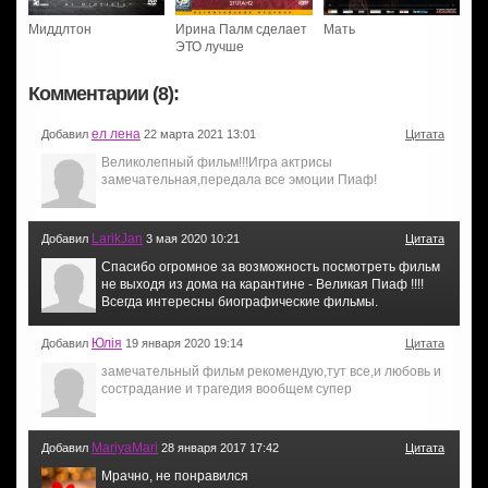
Миддлтон
Ирина Палм сделает
Мать
ЭТО лучше
Комментарии (8):
ел лена
Добавил
22 марта 2021 13:01
Цитата
Великолепный фильм!!!Игра актрисы
замечательная,передала все эмоции Пиаф!
LarikJan
Добавил
3 мая 2020 10:21
Цитата
Спасибо огромное за возможность посмотреть фильм
не выходя из дома на карантине - Великая Пиаф !!!!
Всегда интересны биографические фильмы.
Юлiя
Добавил
19 января 2020 19:14
Цитата
замечательный фильм рекомендую,тут все,и любовь и
сострадание и трагедия вообщем супер
MariyaMari
Добавил
28 января 2017 17:42
Цитата
Мрачно, не понравился