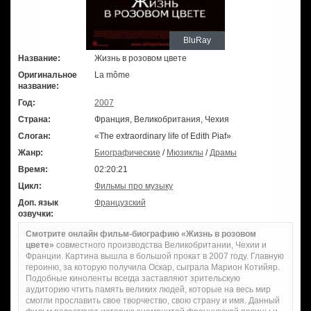
BluRay
Название:
Жизнь в розовом цвете
Оригинальное
La môme
название:
Год:
2007
Страна:
Франция, Великобритания, Чехия
Слоган:
«The extraordinary life of Edith Piaf»
Жанр:
Биографические
/
Мюзиклы
/
Драмы
Время:
02:20:21
Цикл:
Фильмы про музыку
Доп. язык
Французский
озвучки:
Смотрите онлайн фильм-биографию «Жизнь в розовом
цвете»
совместного производства Великобритании, Чехии и
Франции. Картина вышла в большой прокат в 2007 году. Главную
героиню, за которую получила Оскар, сыграла Марион Котийяр.
Подобные киноленты всегда заставляют зрительскую
аудиторию чтить память великих людей, которые на весь мир
смогли прославить свое творчество, свою страну и имя. Данный