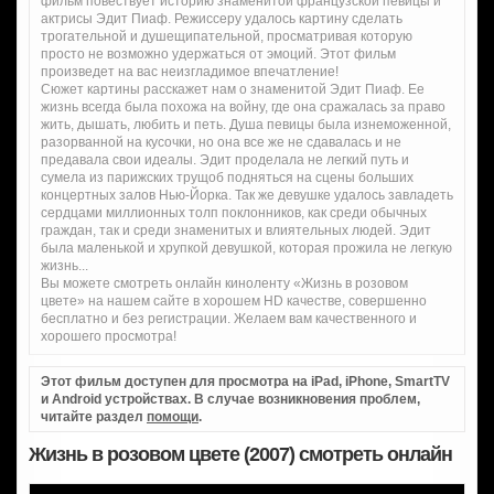
фильм повествует историю знаменитой французской певицы и
актрисы Эдит Пиаф. Режиссеру удалось картину сделать
трогательной и душещипательной, просматривая которую
просто не возможно удержаться от эмоций. Этот фильм
произведет на вас неизгладимое впечатление!
Сюжет картины расскажет нам о знаменитой Эдит Пиаф. Ее
жизнь всегда была похожа на войну, где она сражалась за право
жить, дышать, любить и петь. Душа певицы была изнеможенной,
разорванной на кусочки, но она все же не сдавалась и не
предавала свои идеалы. Эдит проделала не легкий путь и
сумела из парижских трущоб подняться на сцены больших
концертных залов Нью-Йорка. Так же девушке удалось завладеть
сердцами миллионных толп поклонников, как среди обычных
граждан, так и среди знаменитых и влиятельных людей. Эдит
была маленькой и хрупкой девушкой, которая прожила не легкую
жизнь...
Вы можете смотреть онлайн киноленту «Жизнь в розовом
цвете» на нашем сайте в хорошем HD качестве, совершенно
бесплатно и без регистрации. Желаем вам качественного и
хорошего просмотра!
Этот фильм доступен для просмотра на iPad, iPhone, SmartTV
и Android устройствах. В случае возникновения проблем,
читайте раздел
помощи
.
Жизнь в розовом цвете (2007) смотреть онлайн