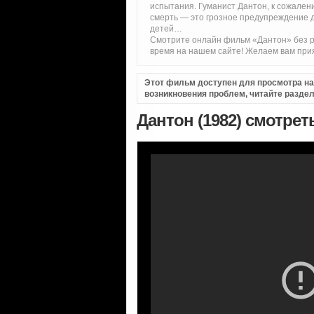
испытания. Гуманист Дантон, к сожалени
смерть — это грозное предупреждение дл
детей…
Смотрите онлайн фильм «Дантон» без р
время на нашем сайте! Желаем вам при
Этот фильм доступен для просмотра на i
возникновения проблем, читайте разде
Дантон (1982) смотрет