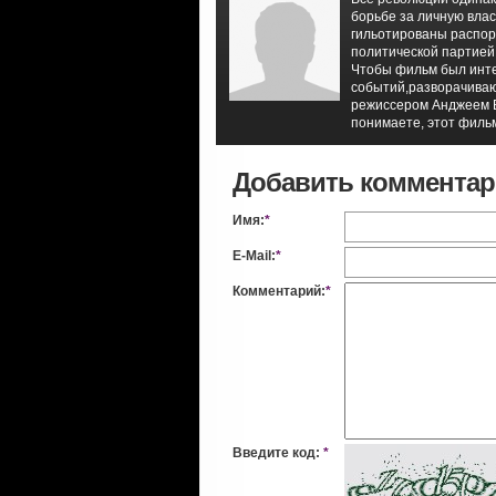
борьбе за личную влас
гильотированы распор
политической партией
Чтобы фильм был инте
событий,разворачиваю
режиссером Анджеем В
понимаете, этот фильм
Добавить коммента
Имя:
*
E-Mail:
*
Комментарий:
*
Введите код:
*