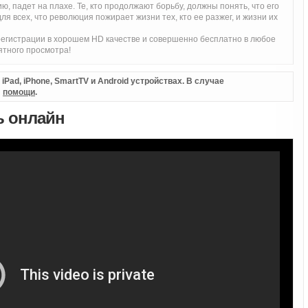
ю, падет на плахе. Те, кто продолжают борьбу, должны понять, что его
я всех, что революция пожирает жизни тех, кто ее разжег, и жизни их
егистрации в хорошем HD качестве и совершенно бесплатно в любое
ятного просмотра!
Pad, iPhone, SmartTV и Android устройствах. В случае
л
помощи
.
ь онлайн