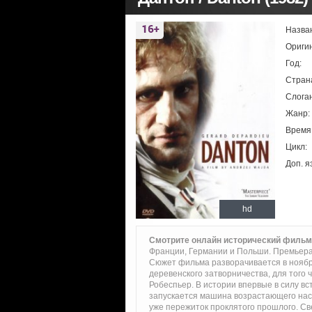
Назва
Ориги
Год:
Стран
Слоган
Жанр:
Время
Цикл:
Доп. я
hd
Смотрите онлайн исторический фильм
Франции, Германии и Польши. Премьера
Сюжет фильма разворачивается в ноябре
деревенского затворничества, для того 
Робеспьер. В истории впервые в силу в
запускается машина возрастающего наси
уже пережиток проклятого прошлого. Св