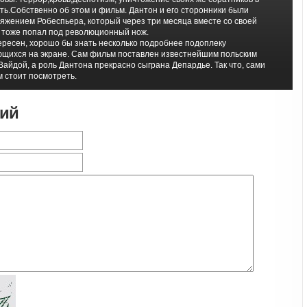
ть.Собственно об этом и фильм. Дантон и его сторонники были
яжением Робеспьера, который через три месяца вместе со своей
 тоже попал под революционный нож.
ресен, хорошо бы знать несколько подробнее подоплеку
щихся на экране. Сам фильм поставлен известнейшим польским
айдой, а роль Дантона прекрасно сыграна Депардье. Так что, сами
 стоит посмотреть.
рий