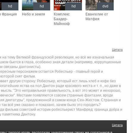
hd
hd
hd
dvd
я Франция
Небо и земля
Комплекс
Евангелие от
Баадер-
Матфея
Майнхоф
Цитата
х на тему Великой французской революции, но всё же изначальная
шком бьется в глаза, особенно зная детали (например, коррупционные
ли связаны дантонисты).
тересным персонажем остается Робеспьер - главный герой и
 которой снят фильм.
ывает другую сторону: Робеспьер, который ест лишь хлеб и кофе без
огатейшие яства на пол Дантон ради красивого жеста и т. п., но даже в
мысль: "Это неправильная правильность, а вот это может и нехорошо,
ловечески". Местами появляются совсем странные фантазии, вроде
ния диктатуры", предложенной в самом конце Сен-Жюстом. Странная и
 так всё уже сказано и показано, зачем было это городить?
ода фильма советский историк-робеспьерист Манфред: граница добра и
у памятника Дантону.
Цитата
вы: террор,кровь,деспотизм, уничтожение своих же соратников в