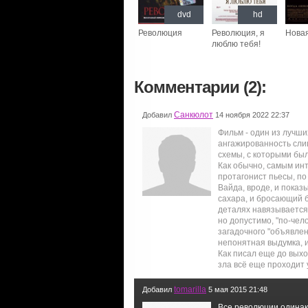
dvd
hd
Революция
Революция, я
Нова
люблю тебя!
Комментарии (2):
Санкюлот
Добавил
14 ноября 2022 22:37
Фильм - один из лучши
ангажированность сли
схемы, с которыми бы
Как обычно, самым ин
протагонист пьесы, по
Вайда, вроде, и показ
сахара, и бросающий б
деталях навязывается 
но допустимо, "по-че
загадочного "объявле
непонятная выдумка, и
Как писал еще до вых
зла всё еще проходит 
tomarilla
Добавил
5 мая 2015 21:48
Все революции одинако