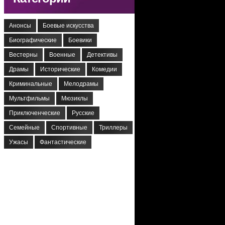
Анонсы
Боевые искусства
Биографические
Боевики
Вестерны
Военные
Детективы
Драмы
Исторические
Комедии
Криминальные
Мелодрамы
Мультфильмы
Мюзиклы
Приключенческие
Русские
Семейные
Спортивные
Триллеры
Ужасы
Фантастические