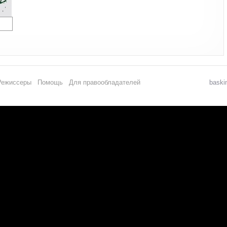
Режиссеры
Помощь
Для правообладателей
baski