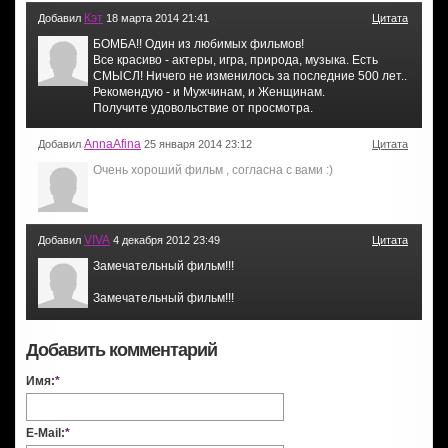
Кэт
Добавил
18 марта 2014 21:41
Цитата
БОМБА!! Один из любимых фильмов!
Все красиво - актеры, игра, природа, музыка. Есть
СМЫСЛ! Ничего не изменилось за последние 500 лет..
Рекомендую - и Мужчинам, и Женщинам.
Получите удовольствие от просмотра.
AnnaAfina
Добавил
25 января 2014 23:12
Цитата
Очень хороший фильм , согласна с вами :)
VIVA
Добавил
4 декабря 2012 23:49
Цитата
Замечательный фильм!!!
Замечательный фильм!!!
Добавить комментарий
Имя:
*
E-Mail:
*