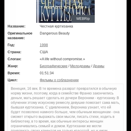
WEBRip
Название:
Честная куртизанка
Оригинальное
Dangerous Beauty
название:
Год:
1998
Страна:
США
Слоган:
«A life without compromise.»
Жанр:
Биографические
/
Мелодрамы
/
Драмы
Время:
01:51:34
Цикл:
Фильмы о соблазнении
Венеция, 16 век. В те времена разврат превратился в обычную
норму жизни, поэтому, когда в семействе Франко закончились
деньги, мать решает сделать из дочери Вероники - куртизанку. В
обучении этому искусному ремеслу девушке помогает сама мать,
бывшая куртизанка. С удивлением, Вероника узнает, что ей
будет позволено намного больше, чем обычным женщинам - она
сможет открыто выражать свои мысли, писать стихи, ходить в
библиотеку, в то время, как обычные интересы женщин
ограничивались семьей и домом. Куртизанки же могли
привлекать своих клиентов не только красотой, но и умом.