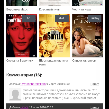
Вероника Марс
Крестный путь
Честная игра
hd
dvd
BluRay
Охота на Веронику
Шестнадцатилетняя
Список клиентов
мать
Комментарии (16):
Olyashcherbitskaia
Добавил
9 марта 2018 03:37
Цитата
фильм очень хороший и вдохновляющий любить. Это
вам не те шлюхи с сигареткой в зубах которые не могут
и речь нормально поставить) очень красивый фильм
Ольга
Добавил
14 июля 2016 03:23
Цитата