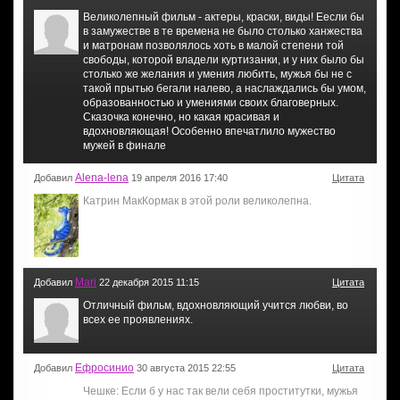
Великолепный фильм - актеры, краски, виды! Еесли бы
в замужестве в те времена не было столько ханжества
и матронам позволялось хоть в малой степени той
свободы, которой владели куртизанки, и у них было бы
столько же желания и умения любить, мужья бы не с
такой прытью бегали налево, а наслаждались бы умом,
образованностью и умениями своих благоверных.
Сказочка конечно, но какая красивая и
вдохновляющая! Особенно впечатлило мужество
мужей в финале
Alena-lena
Добавил
19 апреля 2016 17:40
Цитата
Катрин МакКормак в этой роли великолепна.
Mari
Добавил
22 декабря 2015 11:15
Цитата
Отличный фильм, вдохновляющий учится любви, во
всех ее проявлениях.
Ефросинио
Добавил
30 августа 2015 22:55
Цитата
Чешке: Если б у нас так вели себя проститутки, мужья