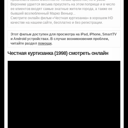
Веронике удается весьма преуспеть на этом поприще и в число
ее клиентов входят самые знатные жители города, а также ее
бывший возлюбленный Марко Веньер...
Смотрите онлайн фильм «Честная куртизанка» в хорошем HD
качестве на нашем сайте, бесплатно и без регистрации.
Этот фильм доступен для просмотра на iPad, iPhone, SmartTV
и Android устройствах. В случае возникновения проблем,
читайте раздел
помощи
.
Честная куртизанка (1998) смотреть онлайн