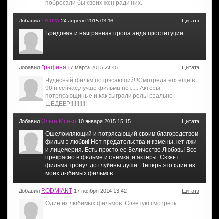
побросали бы своих жен ради них.
Чешка
Добавил
24 апреля 2015 03:36
Цитата
Бредовая и наигранная пропаганда проституции...
Графиня
Добавил
17 марта 2015 23:45
Цитата
Чудесный фильм,потрясающий!!!Смотрела его еще в
98 и сейчас,лучше фильма нет......Актеры
потрясающиные и как сыграли роль! реально
ШЕДЕВР!!!!!!!!!!!
Ольга Монко
Добавил
10 января 2015 15:15
Цитата
Ошеломляющий и потрясающий своим благородством
фильм о любви! Нет предательства и измены,нет лжи
и лицемерия. Есть просто ее Величество Любовь! Все
прекрасно в фильме и съемка, и актеры. Сюжет
фильма тронул до глубины души. .Теперь это один из
моих любимых фильмов
RODMIANT
Добавил
17 ноября 2014 13:42
Цитата
Один из любимых фильмов. Советую смотреть