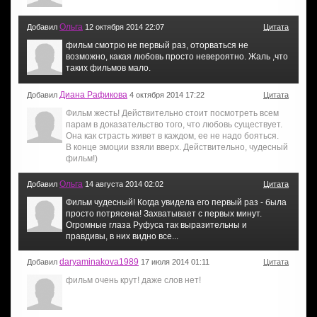
Ольга
Добавил
12 октября 2014 22:07
Цитата
фильм смотрю не первый раз, оторваться не
возможно, какая любовь просто невероятно. Жаль ,что
таких фильмов мало.
Диана Рафикова
Добавил
4 октября 2014 17:22
Цитата
Фильм жесть! Действительно стоит посмотреть всем
парам в доказательство того, что любовь существует.
Она как страсть живет в каждом, ее не надо бояться.
В конце эмоции взяли вверх. Действительно, чудесный
фильм!)
Ольга
Добавил
14 августа 2014 02:02
Цитата
Фильм чудесный! Когда увидела его первый раз - была
просто потрясена! Захватывает с первых минут.
Огромные глаза Руфуса так выразительны и
правдивы, в них видно все...
daryaminakova1989
Добавил
17 июля 2014 01:11
Цитата
фильм очень крут! даже слов нет!