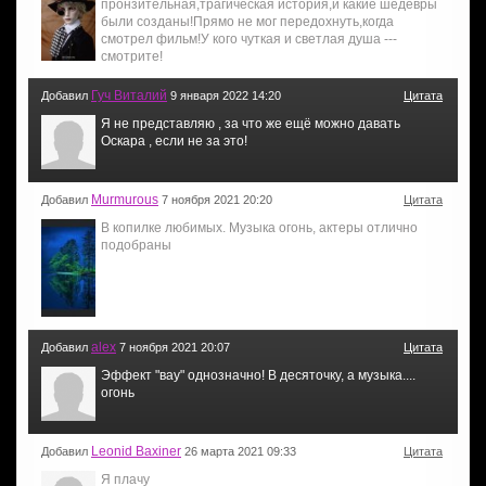
пронзительная,трагическая история,и какие шедевры
были созданы!Прямо не мог передохнуть,когда
смотрел фильм!У кого чуткая и светлая душа ---
смотрите!
Гуч Виталий
Добавил
9 января 2022 14:20
Цитата
Я не представляю , за что же ещё можно давать
Оскара , если не за это!
Murmurous
Добавил
7 ноября 2021 20:20
Цитата
В копилке любимых. Музыка огонь, актеры отлично
подобраны
alex
Добавил
7 ноября 2021 20:07
Цитата
Эффект "вау" однозначно! В десяточку, а музыка....
огонь
Leonid Baxiner
Добавил
26 марта 2021 09:33
Цитата
Я плачу