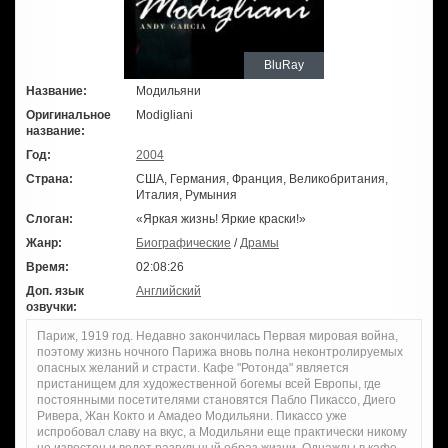
BluRay
Название:
Модильяни
Оригинальное
Modigliani
название:
Год:
2004
Страна:
США, Германия, Франция, Великобритания,
Италия, Румыния
Слоган:
«Яркая жизнь! Яркие краски!»
Жанр:
Биографические
/
Драмы
Время:
02:08:26
Доп. язык
Английский
озвучки:
Париж, 1919 год. Недавно закончилась Первая мировая война,
поэтому жизнь ночного Парижа вновь полна неконтролируемых
опасных желаний и страсти. Кафе "Ротонда" является
пристанищем для художественной богемы всей Европы, где
постоянными посетителями становятся Пабло Пикассо, Диего
Ривера, Жан Кокто и Амадео Модильяни. Пикассо уже
испробовал славу на вкус, а Модильяни еще практически никому
не известен и ведет разгульный образ жизни. Однажды в кафе