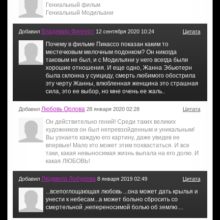
Гениальный фильм
Гениальный Модильани
Владимир Фингерт
Добавил
12 сентября 2020 10:24
Цитата
Почему в фильме Пикассо показан каким то
местечковым мелочным подонком? Он никогда
таковым не был, и с Модильяни у него всегда были
хорошие отношения. И еще одно, Жанна Эбьютерн
была склонна у суициду, смерть любимого обострила
эту черту Жанны, влюбленная женщина это страшная
сила, это ее выбор, но мне очень ее жаль..
Любовь Орлова
Добавил
28 января 2020 02:28
Цитата
Он действительно гений! Среди таких великих
художников он был непревзойденным и уникальным!
Вы узнаете каждую его картину, даже увидев ее
впервые! Мало кто может этим похвастаться. И все
таки, какая невыносимая жизнь выпала на его долю. И
какая ЛЮБОВЬ!
Людмила Лобурева
Добавил
8 января 2019 02:49
Цитата
...всепоглощающая любовь ...она может дать крылья и
унести к небесам...а может больно сбросить со
смертельной ,непереносимой болью об землю....