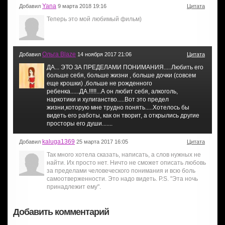
Yana
Добавил
9 марта 2018 19:16
Цитата
Теперь это мой любимый фильм)
Ольга Blaze
Добавил
14 ноября 2017 21:06
Цитата
ДА... ЭТО ЗА ПРЕДЕЛАМИ ПОНИМАНИЯ.....Любить его
больше себя, больше жизни , больше дочки (совсем
еще крошки) ,больше не рожденного
ребенка......ДА.!!!!!...А он любит себя, алкоголь,
наркотики и хулиганство.....Вот это предел
жизни,которую мне трудно понять.....Хотелось бы
видеть его работы, как он творит, а открылись другие
просторы его души.......
kaluga1369
Добавил
25 марта 2017 16:05
Цитата
Так много хотела сказать, написать, а слов нужных не
найти. Их просто нет. Ничто не сможет описать любовь
за пределами человеческого понимания и всю боль
самоотверженности. Это надо видеть. P.S. "Эта ночь
принадлежит ему".
Добавить комментарий