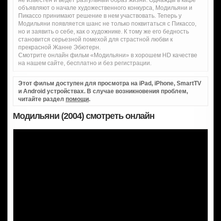
объявляют о начале художественного конкурса, Модильяни и
Пикассо принимают решение в нем участвовать. Теперь у
Модильяни появляется шанс не только поквитаться с Пикассо,
но и заявить о себе, как о художнике. К тому же его бедность
становится серьезной помехой для страстной любви к
прекрасной Жанне Эбютерн.
Смотрите онлайн фильм «Модильяни» в хорошем HD качестве
на нашем сайте, бесплатно и без регистрации.
Этот фильм доступен для просмотра на iPad, iPhone, SmartTV
и Android устройствах. В случае возникновения проблем,
читайте раздел
помощи
.
Модильяни (2004) смотреть онлайн