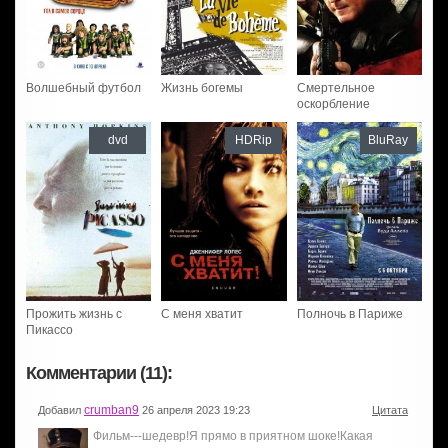
Волшебный футбол
Жизнь богемы
Смертельное
оскорбление
dvd
HDRip
BluRay
Прожить жизнь с
С меня хватит
Полночь в Париже
Пикассо
Комментарии (11):
crumban9
Добавил
26 апреля 2023 19:23
Цитата
Фильм---шедевр!Я прямо в приятном шоке!Какая