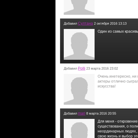
Султана
Добавил
2 октября 2016 13:13
Один из самых красивы
Polli
Добавил
23 марта 2016 23:02
Очень инетересно, ни 
актеры отлично сыграл
искусства!
mari
Добавил
8 марта 2016 20:55
Для меня - откровение
существования, о полн
неординарных людях, 
свою жизнь и выбор эт