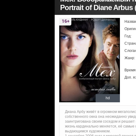
Portrait of Diane Arbus 
Назва
Ориги
Год:
Стран
Слоган
Жанр:
Время
Доп. я
hd
Диана Арбу живёт в огромном мегаполис
собственного окна она неожиданно увид
заинтригована своим соседом и решает 
жизнь кардинально меняется, её самые
выдающимся художником.