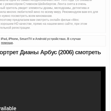
 вышла одна из самых неоднозначных лент того года. Её снимали
ве с режиссёром Стивеном Шейнбергом. Лента снята в очень
ный зритель увидит элементы драмы, мелодрамы, детектива и
зила многих любителей кино по всему миру. Рекомендуем вам его для
ые нужно посмотреть всем киноманам.
 поэтому предлагаем вам смотреть онлайн фильм «Мех:
хорошем HD качестве, прямо на нашем кино сайте, при этом
тельной регистрации.
Pad, iPhone, SmartTV и Android устройствах. В случае
л
помощи
.
ртрет Дианы Арбус (2006) смотреть