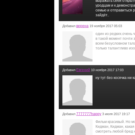
выражать себя открыт
уродцам и к демонстра
семью и отправиться 
зайдёт..
верена
Добавил
19 ноября 2017 05:03
один из редких.очень 
в такой момент почти 
всем безусловном тала
только талантливо изо
Евгений
Добавил
10 ноября 2017 17:03
ну тут без косячка ни к
7777777happy
Добавил
3 июля 2017 19:17
Фильм красивый. Но мо
Кидман, Кидман, какая
смотреть любой бред н