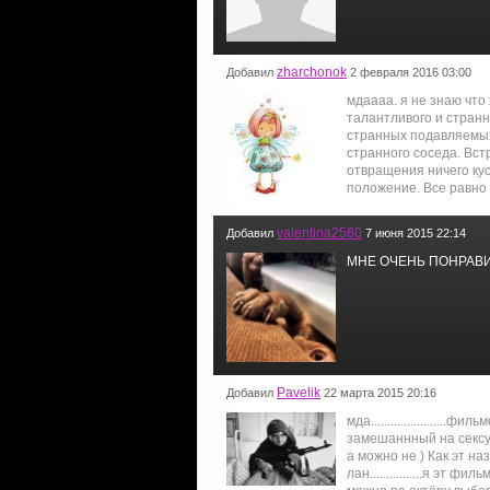
zharchonok
Добавил
2 февраля 2016 03:00
мдаааа. я не знаю что
талантливого и странн
странных подавляемых
странного соседа. Вст
отвращения ничего ку
положение. Все равно 
valentina2560
Добавил
7 июня 2015 22:14
МНЕ ОЧЕНЬ ПОНРАВИЛОСЬ
Pavelik
Добавил
22 марта 2015 20:16
мда.......................ф
замешаннный на сексуа
а можно не ) Как эт наз
лан................я эт