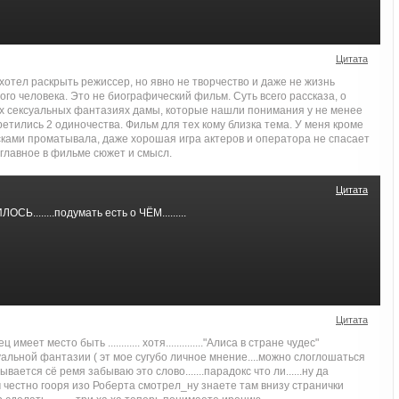
Цитата
 хотел раскрыть режиссер, но явно не творчество и даже не жизнь
ого человека. Это не биографический фильм. Суть всего рассказа, о
 сексуальных фантазиях дамы, которые нашли понимания у не менее
ретились 2 одиночества. Фильм для тех кому близка тема. У меня кроме
сками проматывала, даже хорошая игра актеров и оператора не спасает
главное в фильме сюжет и смысл.
Цитата
........подумать есть о ЧЁМ.........
Цитата
ильмец имеет место быть ............ хотя.............."Алиса в стране чудес"
льной фантазии ( эт мое сугубо личное мнение....можно слоглошаться
ывается сё ремя забываю это слово.......парадокс что ли......ну да
 фильм честно гооря изо Роберта смотрел_ну знаете там внизу странички