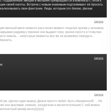
о. Подавленные эмоции и желания превращаются в комлексы с тягой к
ции своей наготы. Встреча с новым знакомым подталкивает её бросить
реализовывать свои фантазии. Люди, которым это близко, фильм
Цитата
чувственный.меня немного расстроил момент поцелуя.зрачки у человека
закрываю радужку.у героини они выдают игру. зрачок просто в точку.при
нте николь.....некоторые моменты все же не возможно передать .
бразить..
Цитата
ак.
Цитата
й ум, сделал один вывод: Диана просто любит быть обнаженной! .... Но
 же она красивая, нежная, загадочная и восхитительная) С ней можно
епонятный моему мозгу)))))))))