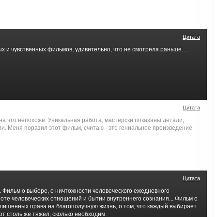
Цитата
х и чувственных фильмов, удивительно, что не смотрела раньше.....
Цитата
на что непохоже. Уникальная работа, мастерски показаны детали,
и. Меня поразил этот фильм, считаю - это гениальное произведение
Цитата
. Фильм о выборе, о ничтожности человеческого ежедневного
оте человеческих отношений и бытии внутреннего сознания... Фильм о
лишенных права на благополучную жизнь, о том, что каждый выбирает
от столь же тяжел, сколько необходим.