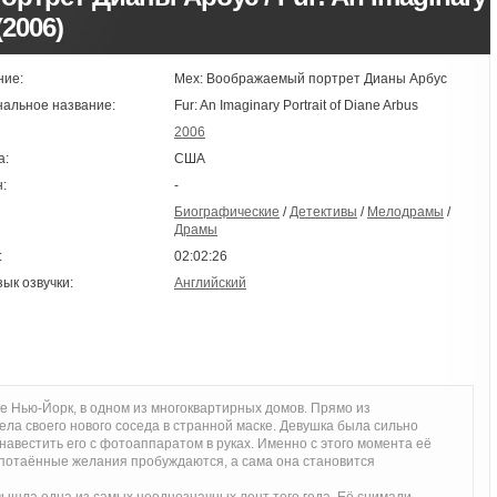
(2006)
ние:
Мех: Воображаемый портрет Дианы Арбус
нальное название:
Fur: An Imaginary Portrait of Diane Arbus
2006
а:
США
:
-
Биографические
/
Детективы
/
Мелодрамы
/
Драмы
:
02:02:26
зык озвучки:
Английский
е Нью-Йорк, в одном из многоквартирных домов. Прямо из
ела своего нового соседа в странной маске. Девушка была сильно
навестить его с фотоаппаратом в руках. Именно с этого момента её
 потаённые желания пробуждаются, а сама она становится