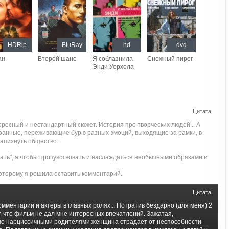
HDRip
BluRay
hd
dvd
ан
Второй шанс
Я соблазнила
Снежный пирог
Энди Уорхола
Цитата
ресный и нестандартный сюжет. История про творческих людей... А
странные, переживающие бурю разных эмоций, выходящие за рамки, в
запихнуть общество.
мать", а чтобы прочувствовать и наслаждаться необычными образами и
которому я решила оставить комментарий.
Цитата
мментарии и актёры в главных ролях... Потратив бездарно (для меня) 2
у, что фильм не дал мне интересных впечатлений. Зажатая,
но нарциссичными родителями женщина страдает от неспособности