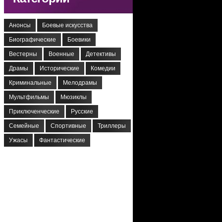
Анонсы
Боевые искусства
Биографические
Боевики
Вестерны
Военные
Детективы
Драмы
Исторические
Комедии
Криминальные
Мелодрамы
Мультфильмы
Мюзиклы
Приключенческие
Русские
Семейные
Спортивные
Триллеры
Ужасы
Фантастические