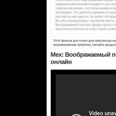
1 сентября 2006 года в мировой прокат
американские кинематографисты во гла
смешанном жанре, в котором вниматель
биографии. Эта картина удивила и пора
просмотра как одну из тех работ котор
Вы уже определились с выбором ленты,
Воображаемый портрет Дианы Арбус» в 
абсолютно бесплатно и без такой утоми
Этот фильм доступен для просмотра на i
возникновения проблем, читайте разде
Мех: Воображаемый по
онлайн