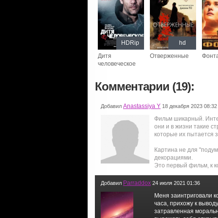
HDRip
hd
Дитя
Отверженные
Фонт
человеческое
Комментарии (19):
Anastassiya Y
Добавил
18 декабря 2023 08:32
Фильм шикарный. Инте
они и в жизни такие 
которые их пытается 
Картина не для "поду
декорациями.
Это первый фильм, к 
Parraddox
Добавил
24 июля 2021 01:36
Меня заинтриговали ко
часа, прихожу к вывод
затравленная мораль