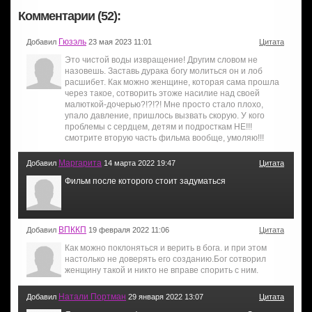
Комментарии (52):
Гюзэль
Добавил
23 мая 2023 11:01
Цитата
Это чистой воды извращение! Другим словом не
назовешь. Заставь дурака богу молиться он и лоб
расшибет. Как можно женщине, которая сама прошла
через такое, сотворить этоже насилие над своей
малюткой-дочерью?!?!?! Мне просто стало плохо,
упало давление, пришлось вызвать скорую. У кого
проблемы с сердцем, детям и подросткам НЕ!!!
смотрите вторую часть фильма вообще, умоляю!!!
Маргарита
Добавил
14 марта 2022 19:47
Цитата
Фильм после которого стоит задуматься
ВПККП
Добавил
19 февраля 2022 11:06
Цитата
Как можно поклоняться и верить в бога. и при этом
настолько не доверять его созданию.Бог сотворил
женщину такой и никто не вправе спорить с ним.
Натали Портман
Добавил
29 января 2022 13:07
Цитата