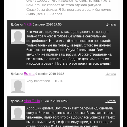
Очень хорошо , что нашелся человек , который хоть
немного , но спасает от этого адского ритуала.
Спасибо за фильм. Я бы поставила , если бы можно
было , все 100 баллов.
Nazli
Добавил
5 апреля 2020 17:50
Цитата
Кто мог это придумать такое для девочек.. женщин.
Только тот у кого в голове безумные сексуальные
потребности! Нормальный человек этого не создаёт,
только больные на голову, изверги. Этого не должно
быть, это не правильно. Одумайтесь люди. Вам
внушили не правие ваш разум. Это же страдание на
всю жизнь, на поколения. Бедные девочки из таких
народов и семей. Пусть это всё прикатиться, аминь!
Esmira
Добавил
9 ноября 2019 19:35
Цитата
Very impressed.... 10/10
Alan Tesla
Добавил
11 июня 2019 18:53
Цитата
Хороший фильм. Вот что значит селф-мейд, сделала
саму себя и стала тем кем является. Вызывает только
уважение, мало того что она добилась успехов и таких
высот в мире моды и фэшн индустрии, так она еще и
стала послом ООН за запрещение женского