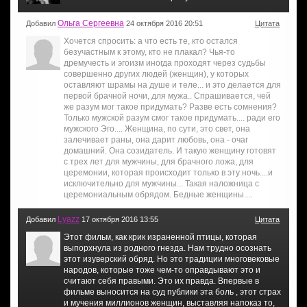
Ольга Сергеевна
Добавил
24 октября 2016 20:51
Цитата
Хочется спросить: а что есть те, кто остался
безучастным к этому, кто не плакал? Чья-то
дремучесть и эгоизм иногда проходят через судьбы
совершенно других людей (женщин), у которых
оставляют шрамы на душе и теле... и это делается для
первой брачной ночи, для мужа.. Спрашивается, чей
же разум мог такое придумать? Разве есть сомнения?
Только мужской разум смог такое придумать.... ради его
мужского Эго.... Женщина, по сути, это свет, она
залечивает раны, она дарит любовь, она - очаг
домашний. Она созидатель. И такую женщину готовят
с трех лет для мужчины, для брачного ложа, для
церемонии, которая происходит только в эту ночь....и
исключительно для мужчины... Такая наложница с
церемониальным обрядом. Бедные женщины....
Lyazz
Добавил
17 октября 2016 13:55
Цитата
Этот фильм, как крик израненной птицы, которая
выпорхнула из родного гнезда. Нам трудно осознать
этот изуверский обряд. Но это традиции многовековые
народов, которые тоже чем-то оправдывают это и
считают себя правыми. Это их правда. Впервые в
фильме выносится на суд публики эта боль , этот страх
и мучения миллионов женщин, выставляя напоказ то,