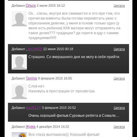
Ольга
Добавил
2 июля 2015 16:12
Цитата
Ох... слезы, внутри все сжимается и это при том, что
прочитав коменты была готова перемотать ужас с
обрезанием девочки, у меня в голове только одно (у
меня есть ребенок) КАК матери могут отправлять на
такое дочек??? традиции? да горите в аду с такими
традициями!!!!!!!
Larchik05
Добавил
12 июня 2015 00:18
Цитата
Страшно. Со вчерашнего дня не могу в себя прийти.
Tanina
Добавил
9 февраля 2015 16:55
Цитата
Слов нет.
Нахожусь в прострации от просмотра.
pazik124
Добавил
3 февраля 2015 20:52
Цитата
Очень хороший фильм.Суровые ребята в Сомали....
Жужа
Добавил
4 декабря 2014 14:22
Цитата
Все глаза выплакала((( Хороший фильм!