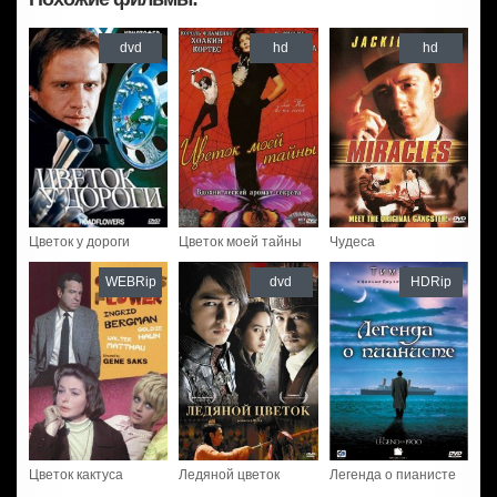
dvd
hd
hd
Цветок у дороги
Цветок моей тайны
Чудеса
WEBRip
dvd
HDRip
Цветок кактуса
Ледяной цветок
Легенда о пианисте