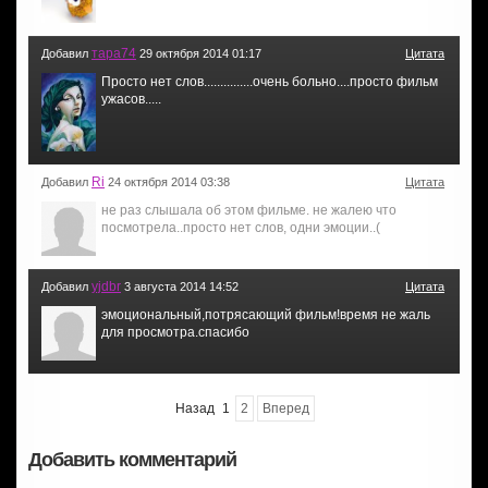
тара74
Добавил
29 октября 2014 01:17
Цитата
Просто нет слов...............очень больно....просто фильм
ужасов.....
Ri
Добавил
24 октября 2014 03:38
Цитата
не раз слышала об этом фильме. не жалею что
посмотрела..просто нет слов, одни эмоции..(
yjdbr
Добавил
3 августа 2014 14:52
Цитата
эмоциональный,потрясающий фильм!время не жаль
для просмотра.спасибо
Назад
1
2
Вперед
Добавить комментарий