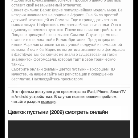
и добилась колоссальных успехов. Просмотр данного фильма
оставит свой незабываемый отпечаток.
Сюжет фильма: Варис Дирие популярнейшая модель мира. Ее
история начинается на родине в Африке. Она была простой
девочкой-кочевницей из Сомали. Еще в тринадцать лет она
вышла замуж. Набравшись смелости сбежала из семьи. Она в
одиночку пересекла пустыню. После она начинает работать в
Лондоне прислугой в посольстве Самоли. Спустя время она
становится нелегалкой в Великобритании. Продавщица по
имени Мэрилин становится ее лучшей подругой и помогает ей
во всем. И если бы Варис не встретила знаменитого фотографа
в фастфуде, мы бы сейчас не знали о существовании такой
знаменитой фотомодели, которая таит в себе трагическую
тайну...
Смотрите онлайн фильм «Цветок пустыни» в хорошем HD
качестве, на нашем сайте без регистрации и совершенно
бесплатно. Наслаждайтесь просмотром!
Этот фильм доступен для просмотра на iPad, iPhone, SmartTV
и Android устройствах. В случае возникновения проблем,
читайте раздел
помощи
.
Цветок пустыни (2009) смотреть онлайн