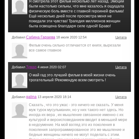
Я смотрела этот фильм несколько лет назад. Эмоции
были настолько сильны, что мне казалось я ощущала
физическую боль вместе с главной героиней фильма!
Ещё несколько дней после просмотра меня не
покидали эти чувства! Трагедия миллионов женщин
была освещена благодаря силе одной! Браво!
Сабина Гараева
Добавил
18 июля 2020 12:54
Цитата
Фильм очень сильно отличается от книги, вырезали
все самое главное
Тумар
Добавил
4 июня 2020 02:07
Цитата
О май гад это лучший фильм в моей жизни очень
трогательный !Рекомендую всем смотреть !
galina
Добавил
13 апреля 2020 18:14
Цитата
Сказать , что это ужас - это ничего не сказать. У меня
муж турок мусульманин, но у них такого нет здесь. Но
иногда их вера , их мышление связанное именно с их
культурой и вероисповеданием вводит в меньшей мере
в недоумение. На мой взгляд это из поколения в
поколения запрограммированное это же мышление и
бедные женщины ничего не могут поделать с этим.