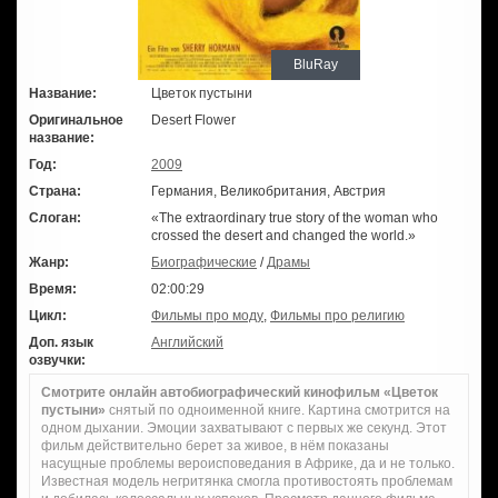
BluRay
Название:
Цветок пустыни
Оригинальное
Desert Flower
название:
Год:
2009
Страна:
Германия, Великобритания, Австрия
Слоган:
«The extraordinary true story of the woman who
crossed the desert and changed the world.»
Жанр:
Биографические
/
Драмы
Время:
02:00:29
Цикл:
Фильмы про моду
,
Фильмы про религию
Доп. язык
Английский
озвучки:
Смотрите онлайн автобиографический кинофильм «Цветок
пустыни»
снятый по одноименной книге. Картина смотрится на
одном дыхании. Эмоции захватывают с первых же секунд. Этот
фильм действительно берет за живое, в нём показаны
насущные проблемы вероисповедания в Африке, да и не только.
Известная модель негритянка смогла противостоять проблемам