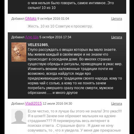
о чем нельзя было говорить, самое интимное..Это
сильно! 10 из 10
GMaks
Добавил
9 октября 2016 01:04
Цитата
Жесть. 10 из 10 Советую к просмотру.
Алю Ша
Добавил
5 октября 2016 17:34
Цитата
VELES1985
,
Глупо рассуждать о вещах которых вы мало знаете.
Мы живем каждый в своём мире и не знаем что
происходит в соседнем доме. Во многих странах
существую обряды и ритуалы, приводящие в ужас мир.
Изменить веками заложенные традиции почти не
возможно, всегда найдутся люди яро
придерживающиеся традициям своего народа. кому то
норма чай с солью, а кому то не понять зачем
погребать умершего сразу после смерти, мужское
обрезание...... и много другое
Vladi2015
Добавил
12 июля 2016 04:30
Цитата
Если честно, то я лучше бы этого не знала! Это ужас!!!!
Я в шоке!!! Зачем они обрекают малышек на адские
страдания??? Я перевернулаь весь интернет в
поисках ответа . Страшные фото . Я даже не хочу
озвучивать, то , что я увидела. У меня две прекрасные