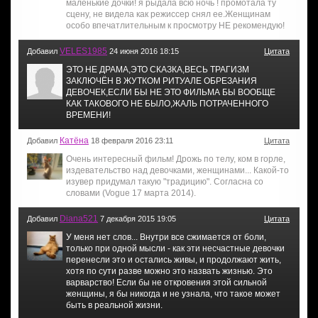
маленькие дочки! я рыдала всю ночь ! промотала ту
сцену, не видела как режиссер снял ее.Женщинам
особо впечатлительным к просмотру НЕ рекомендую!
VELES1985
Добавил
24 июня 2016 18:15
Цитата
ЭТО НЕ ДРАМА,ЭТО СКАЗКА,ВЕСЬ ТРАГИЗМ
ЗАКЛЮЧЁН В ЖУТКОМ РИТУАЛЕ ОБРЕЗАНИЯ
ДЕВОЧЕК,ЕСЛИ БЫ НЕ ЭТО ФИЛЬМА БЫ ВООБЩЕ
КАК ТАКОВОГО НЕ БЫЛО,ЖАЛЬ ПОТРАЧЕННОГО
ВРЕМЕНИ!
Катёна
Добавил
18 февраля 2016 23:11
Цитата
Очень интересный фильм! Дрожь по телу, ком в горле,
издевательство над девочками, женщинами... Какой-то
изувер придумал такую "традицию". Согласна со
словами (Vogue 17 марта 2014).
Diana521
Добавил
7 декабря 2015 19:05
Цитата
У меня нет слов... Внутри все сжимается от боли,
только при одной мысли - как эти несчастные девочки
перенесли это и остались живы, и продолжают жить,
хотя по сути разве можно это назвать жизнью. Это
варварство! Если бы не откровения этой сильной
женщины, я бы никогда и не узнала, что такое может
быть в реальной жизни.