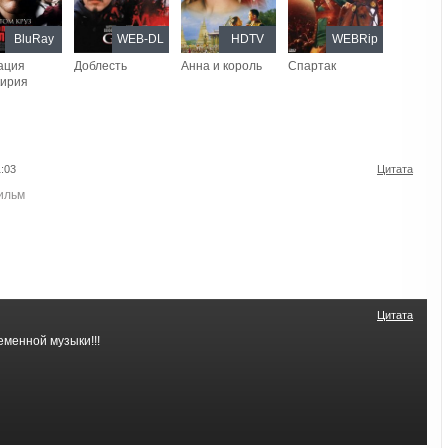
BluRay
WEB-DL
HDTV
WEBRip
ация
Доблесть
Анна и король
Спартак
кирия
:03
Цитата
ильм
Цитата
еменной музыки!!!