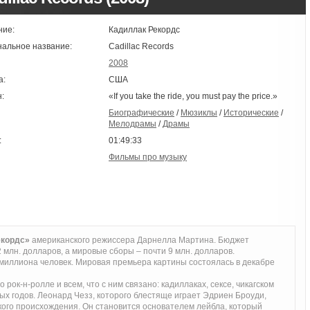
ние:
Кадиллак Рекордс
нальное название:
Cadillac Records
2008
а:
США
:
«If you take the ride, you must pay the price.»
Биографические
/
Мюзиклы
/
Исторические
/
Мелодрамы
/
Драмы
:
01:49:33
Фильмы про музыку
екордс»
американского режиссера Дарнелла Мартина. Бюджет
млн. долларов, а мировые сборы – почти 9 млн. долларов.
миллиона человек. Мировая премьера картины состоялась в декабре
ок-н-ролле и всем, что с ним связано: кадиллаках, сексе, чикагском
-ых годов. Леонард Чезз, которого блестяще играет Эдриен Броуди,
ого происхождения. Он становится основателем лейбла, который