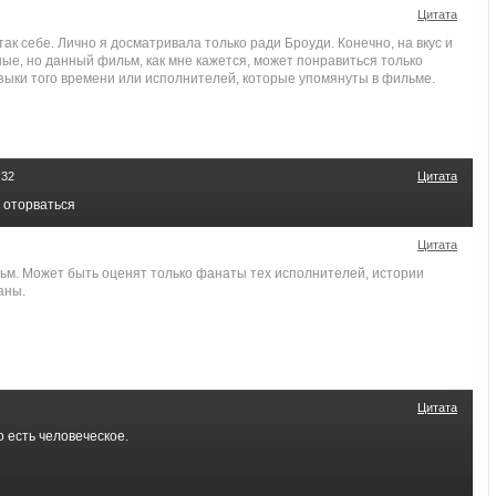
Цитата
так себе. Лично я досматривала только ради Броуди. Конечно, на вкус и
ые, но данный фильм, как мне кажется, может понравиться только
ыки того времени или исполнителей, которые упомянуты в фильме.
:32
Цитата
 оторваться
Цитата
ьм. Может быть оценят только фанаты тех исполнителей, истории
аны.
Цитата
о есть человеческое.