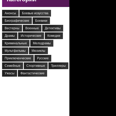
Анонсы
Боевые искусства
Биографические
Боевики
Вестерны
Военные
Детективы
Драмы
Исторические
Комедии
Криминальные
Мелодрамы
Мультфильмы
Мюзиклы
Приключенческие
Русские
Семейные
Спортивные
Триллеры
Ужасы
Фантастические