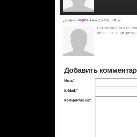
мариа
Добавил
4 ноября 2013 10:52
Потому что Вам так хоч
белое название ритм 
Добавить коммента
Имя:
*
E-Mail:
*
Комментарий:
*