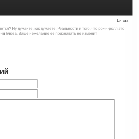
Цитата
ется? Ну думайте, как думаете. Реальности и того, что рок-н-ролл это
енд блюза, Ваше нежелание её признавать не изменит
рий