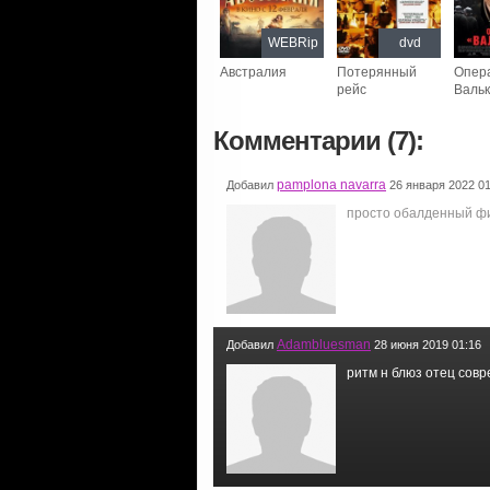
WEBRip
dvd
Австралия
Потерянный
Опер
рейс
Валь
Комментарии (7):
pamplona navarra
Добавил
26 января 2022 01
просто обалденный ф
Adambluesman
Добавил
28 июня 2019 01:16
ритм н блюз отец совр