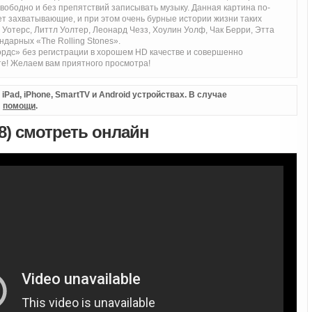
ободно и без препятствий записывать музыку. Данная картина по-
ет захватывающие, и при этом очень бурные истории жизни таких
Уотерс, Литтл Уолтер, Леонард Чезз, Хоулин Уолф, Чак Берри, Этта
ндарных «The Rolling Stones».
рдс» без регистрации в хорошем HD качестве и совершенно
те! Желаем вам приятного просмотра!
Pad, iPhone, SmartTV и Android устройствах. В случае
л
помощи
.
8) смотреть онлайн