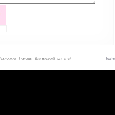
Режиссеры
Помощь
Для правообладателей
baski