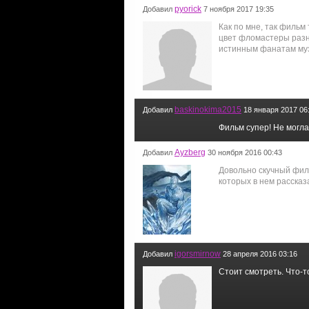
pyorick
Добавил
7 ноября 2017 19:35
Как по мне, так фильм 
цвет фломастеры разн
истинным фанатам муз
baskinokima2015
Добавил
18 января 2017 06
Фильм супер! Не могла
Ayzberg
Добавил
30 ноября 2016 00:43
Довольно скучный фил
которых в нем рассказ
igorsmirnow
Добавил
28 апреля 2016 03:16
Стоит смотреть. Что-т