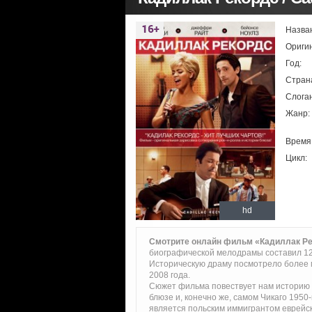
Назва
Ориги
Год:
Стран
Слоган
Жанр:
Время
Цикл:
hd
Смотрите онлайн фильм «Кадиллак Р
биографической мелодрамы составил 12 
Историческую драму посмотрело более 
2008 года.
Сюжет фильма повествует нам историю о р
блюзе и, конечно же, самом Чикаго 1950
является польским иммигрантом еврейск