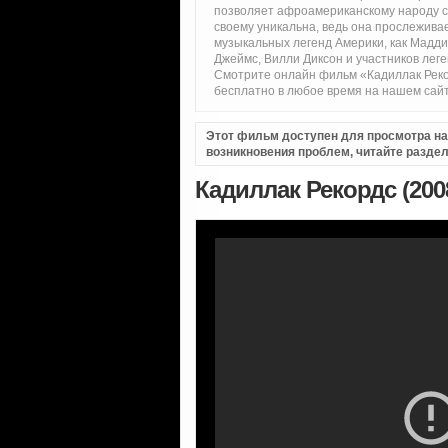
позволяет афроамериканскому народу св
своему уникальна, ведь она прослежива
музыкальных легенд Америки, как Мадди 
Джеймс, Вилли Диксон и участников леге
Смотрите онлайн фильм «Кадиллак Реко
бесплатно в любое время на нашем сай
Этот фильм доступен для просмотра на i
возникновения проблем, читайте разде
Кадиллак Рекордс (200