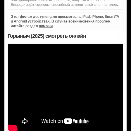
они пробираются сквозь опасности, ловушки и заговоры.
Впереди ждёт сюрприз, способный изменить всё с ног на голову.
Этот фильм доступен для просмотра на iPad, iPhone, SmartTV
и Android устройствах. В случае возникновения проблем,
читайте раздел
помощи
.
Горыныч (2025) смотреть онлайн