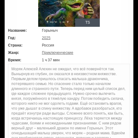
TS
Название:
Горыныч
Год:
2025
Страна:
Россия
Жанр:
Приключенческие
Время:
1 ч 37 мин
Моряк Алексей Алехин не ожидал, что всё повернётся так.
Вынырнув из глубин, он оказался в неизвестном княжестве.
Первым делом пришлось спасать малыша-дракончика,
потерявшего семью. Но спасение стало только началом
длинного и странного пути. Теперь перед ним целый список дел,
где каждое сложнее предыдущего. Нужно срочно вылечить
князя, погружённого в тяжёлую хандру. Потом победить силача,
которого никто не мог одолеть годами. Ещё остановить врагов,
что уже дышат в спину княжеству. А вдобавок разобраться, кто
предаёт изнутри ради выгоды. Сложнее всего понять, как быть,
когда встречаешь настоящую принцессу. Лёха теряется между
чудесами, боями и неожиданными признаниями. С ним рядом
верный друг – маленький дракон по имени Горыныч. Этот
огнедышащий малыш уверен, что моряк – родная мама. Вдвоём