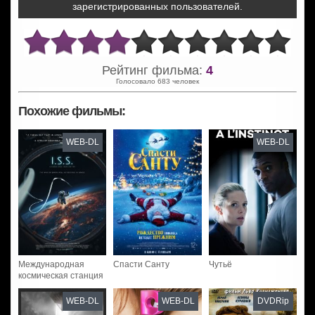
зарегистрированных пользователей.
Рейтинг фильма:
4
Голосовало 683 человек
Похожие фильмы:
WEB-DL
WEB-DL
Международная
Спасти Санту
Чутьё
космическая станция
WEB-DL
WEB-DL
DVDRip