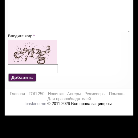
Введите код:
*
Добавить
Главная
ТОП-250
Новинки
Актеры
Режиссеры
Помощь
Для правообладателей
baskino.me
© 2011-2026 Все права защищены.