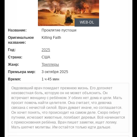
WEB-DL
Название:
Проклятие пустоши
Оригинальное
Killing Faith
название:
Год:
2025
Страна:
США
Жанр:
Триллеры
Премьера мир:
3 октября 2025
Время:
1 ч 45 мин
Овдовевший врач покидает прежнюю жизнь. Его догоняет
неизвестная боль, которую он не может объяснить. Он
встречает женщину с ребёнком. У обеих нет дома и цели. Мать
просит помочь найти целителя. Она считает, что девочка
связана с нечистой силой. Врач думает иначе, но соглашается.
Он хочет понять, что происходит на самом деле. Скоро гибнут
путники, исчезают животные, погибают деревья. Всё начинается
с прикосновения ребёнка. Врач пишет заметки, ищет логику.
Мать шепчет молитвы. Им остаётся только идти дальше.