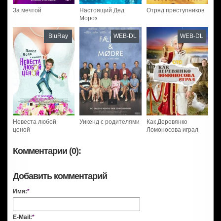
За мечтой
Настоящий Дед
Отряд преступников
Мороз
BluRay
WEB-DL
WEB-DL
Невеста любой
Уикенд с родителями
Как Деревянко
ценой
Ломоносова играл
Комментарии (0):
Добавить комментарий
Имя:
*
E-Mail:
*