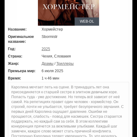
WEB-DL
Название:
Хормейстер
Оригинальное
Sbormistr
название:
Год:
2025
Страна:
Чехия, Словакия
Жанр:
Драмы
/
Триллеры
Премьера мир:
6 июля 2025
Время:
1 ч 46 мин
Каролина мечтает петь на сцене. В тринадцать лет она
присоединяется к старшей сестре в элитном девичьем хоре.
Попасть туда - уже достижение. Но теперь всё зависит от неё
самой. На репетициях правит один человек - хормейстер. Он
строгий, почти не улыбается, требует безупречного звучания. С
первых дней Каролина ощущает давление. Ошибки не
прощаются, слабость - повод для насмешек. Сестра старается
поддержать, но каждый сам за себя. В этом коллективе
конкуренция прячется за вежливыми улыбками. Каждый шаг
замечен, каждое слово может стать причиной конфликта.
Постепенно Каролина теряет уверенность. То, что казалось