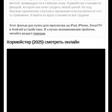
мечтой, превращается в тяжёлую гонку. Хормейстер становится
фигурой, которой она хочет угодить любой ценой. Но под
блеском сценических платьев и звучанием голосов прячется что-
то тревожное. И выйти из круга становится всё труднее.
Этот фильм доступен для просмотра на iPad, iPhone, SmartTV
и Android устройствах. В случае возникновения проблем,
читайте раздел
помощи
.
Хормейстер (2025) смотреть онлайн