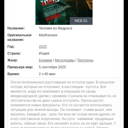
WEB-DL
Название:
Человек из Мадраса
Оригинальное
Madharaasi
название:
Год:
2025
Страна:
Индия
Жанр:
Боевики
/
Мелодрамы
/
Триллеры
Премьера мир:
5 сентября 2025
Время:
2 ч 40 мин
После болезненного расставания он остался один. В прошлом -
потери, которые не отпускают, в настоящем - пустота. Всё
меняется, когда его вовлекают в операцию по срыву
международной сделки с оружием. Сначала он отказывается, но
обстоятельства не дают шанса отступить. Угроза растёт,
появляются новые фигуранты. Кто-то пытается использовать
ситуацию для личной выгоды. Он понимает: ставки выше, чем
казалось. Каждый шаг - риск. На кону не только жизни других, но
и его собственное искупление. На пути - наёмники, продажные
агенты, тайные связи. Его загоняют в угол, но он идёт дальше. С