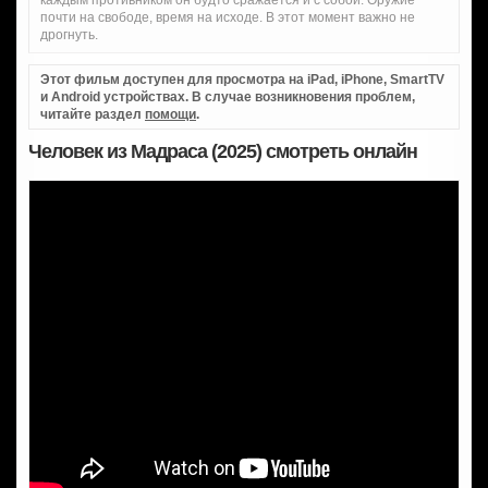
каждым противником он будто сражается и с собой. Оружие
почти на свободе, время на исходе. В этот момент важно не
дрогнуть.
Этот фильм доступен для просмотра на iPad, iPhone, SmartTV
и Android устройствах. В случае возникновения проблем,
читайте раздел
помощи
.
Человек из Мадраса (2025) смотреть онлайн