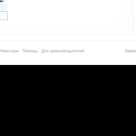
Режиссеры
Помощь
Для правообладателей
baski