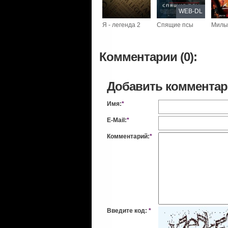
WEB-DL
Я - легенда 2
Спящие псы
Милы
Комментарии (0):
Добавить коммента
Имя:
*
E-Mail:
*
Комментарий:
*
Введите код:
*