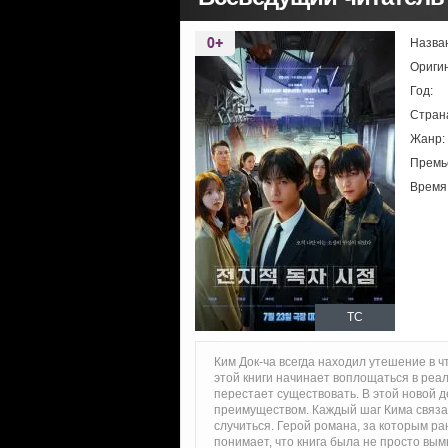
Назва
Ориги
Год:
Стран
Жанр:
Премь
Время
TC
Ким Док-ча всегда находил утешение в ч
этой книги начинает воплощаться в реа
перестает существовать. В этой новой
преимуществом. Каждый шаг Кима связан
случиться. Герой романа, за которым ра
понимает, что книга была не просто вы