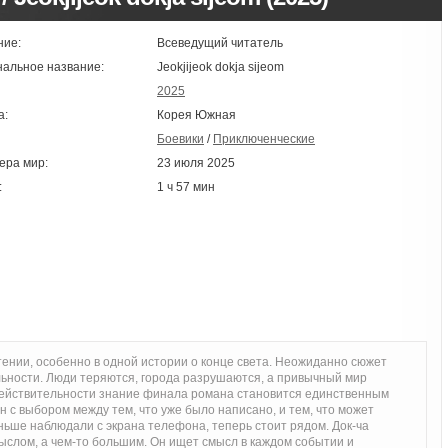
ние:
Всеведущий читатель
нальное название:
Jeokjijeok dokja sijeom
2025
а:
Корея Южная
Боевики
/
Приключенческие
ера мир:
23 июля 2025
:
1 ч 57 мин
тении, особенно в одной истории о конце света. Неожиданно сюжет
льности. Люди теряются, города разрушаются, а привычный мир
 действительности знание финала романа становится единственным
 с выбором между тем, что уже было написано, и тем, что может
ньше наблюдали с экрана телефона, теперь стоит рядом. Док-ча
мыслом, а чем-то большим. Он ищет смысл в каждом событии и