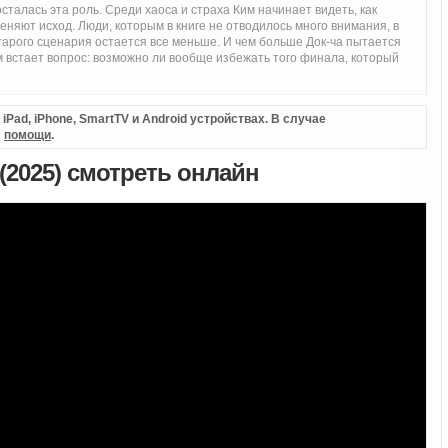
сталась эта роль. Среди хаоса и страха Ким начинает видеть, как
яют исход. Люди, которым в книге не отводилось много внимания, в
арого сценария остается все меньше. И чем больше Док-ча пытается
 встает вопрос: возможно ли вообще избежать того финала, который
Pad, iPhone, SmartTV и Android устройствах. В случае
л
помощи
.
(2025) смотреть онлайн