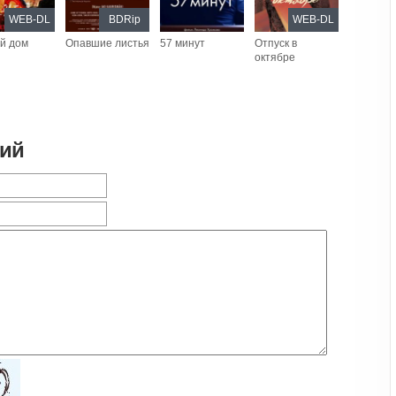
WEB-DL
BDRip
WEB-DL
й дом
Опавшие листья
57 минут
Отпуск в
октябре
рий