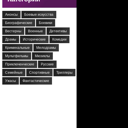
Анонсы
Боевые искусства
Биографические
Боевики
Вестерны
Военные
Детективы
Драмы
Исторические
Комедии
Криминальные
Мелодрамы
Мультфильмы
Мюзиклы
Приключенческие
Русские
Семейные
Спортивные
Триллеры
Ужасы
Фантастические