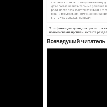
старается понять, почему именно ему до
даже самые незначительные решения мен
реальности оказываются важными. От ст
спасти окружающих, тем чаще перед ним
кто-то уже однажды написал.
Этот фильм доступен для просмотра на i
возникновения проблем, читайте разде
Всеведущий читатель 