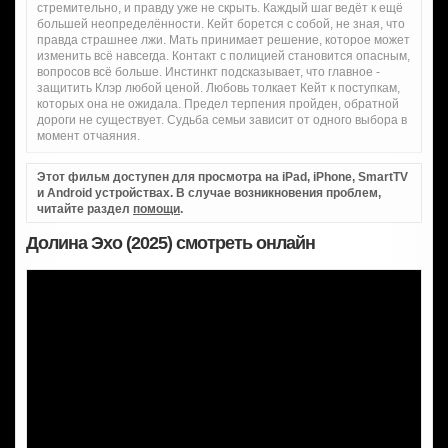
стремительно, и правду уже не скрыть. Каждый шаг ведёт к ещё
большей неопределённости. Кейт борется с собой, не зная, что
правда страшнее лжи. Мать принимает решение, которое может
изменить всё навсегда. Контакт с полицией становится опасным,
вопросов всё больше. Инстинкт подсказывает, что главное -
защитить Клэр любой ценой. Любовь толкает Кейт к поступкам,
которых она не ожидала. Предел терпения пройден, обратной
дороги не существует. Судьба семьи зависит от одного выбора в
момент отчаяния.
Этот фильм доступен для просмотра на iPad, iPhone, SmartTV
и Android устройствах. В случае возникновения проблем,
читайте раздел
помощи
.
Долина Эхо (2025) смотреть онлайн