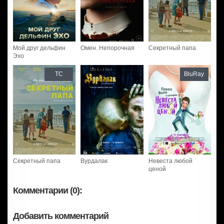
Мой друг дельфин
Омен. Непорочная
Секретный папа
Эхо
TC
BluRay
Секретный папа
Вурдалак
Невеста любой
ценой
Комментарии (0):
Добавить комментарий