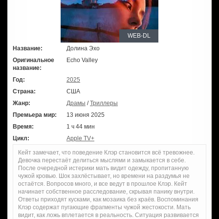
WEB-DL
Название:
Долина Эхо
Оригинальное
Echo Valley
название:
Год:
2025
Страна:
США
Жанр:
Драмы
/
Триллеры
Премьера мир:
13 июня 2025
Время:
1 ч 44 мин
Цикл:
Apple TV+
Кейт замечает, что поведение Клэр становится всё тревожнее.
Девочка перестаёт делиться мыслями и замыкается в себе.
После очередной истерики мать видит одежду, пропитанную
чужой кровью. Шок захлёстывает, но времени на раздумья не
остаётся. Вопросов много, и все ведут в прошлое Клэр. Кейт
начинает собственное расследование, скрывая панику внутри.
Ответы приходят кусками, как мозаика без краёв. Воспоминания
Клэр содержат пугающие фрагменты чужой жестокости. Мать
видит, как ложь вплетается в реальность. Ситуация развивается