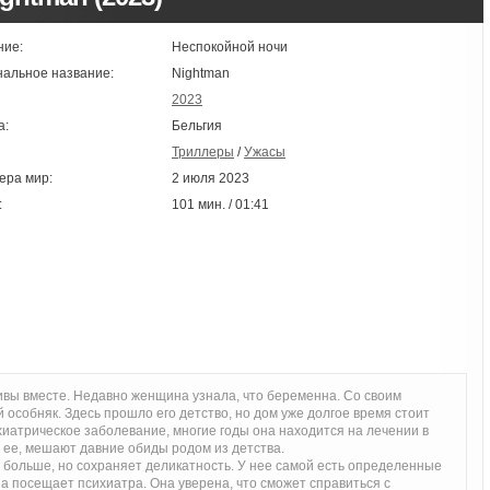
ние:
Неспокойной ночи
нальное название:
Nightman
2023
а:
Бельгия
Триллеры
/
Ужасы
ера мир:
2 июля 2023
:
101 мин. / 01:41
ивы вместе. Недавно женщина узнала, что беременна. Со своим
 особняк. Здесь прошло его детство, но дом уже долгое время стоит
иатрическое заболевание, многие годы она находится на лечении в
т ее, мешают давние обиды родом из детства.
 больше, но сохраняет деликатность. У нее самой есть определенные
а посещает психиатра. Она уверена, что сможет справиться с