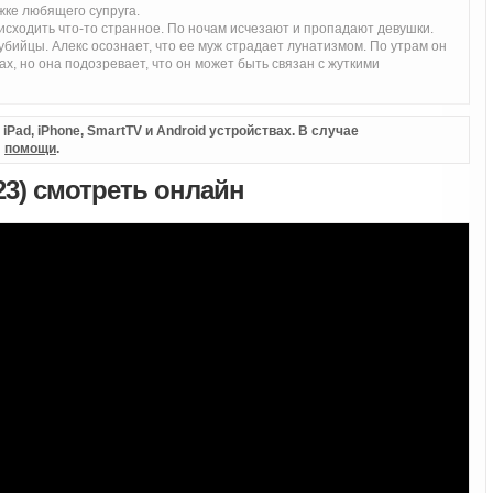
жке любящего супруга.
исходить что-то странное. По ночам исчезают и пропадают девушки.
бийцы. Алекс осознает, что ее муж страдает лунатизмом. По утрам он
х, но она подозревает, что он может быть связан с жуткими
Pad, iPhone, SmartTV и Android устройствах. В случае
л
помощи
.
23) смотреть онлайн