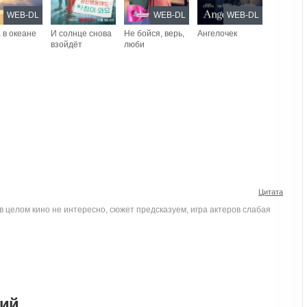
WEB-DL
WEB-DL
WEB-DL
 в океане
И солнце снова
Не бойся, верь,
Ангелочек
взойдёт
люби
Цитата
в целом кино не интересно, сюжет предсказуем, игра актеров слабая
рий