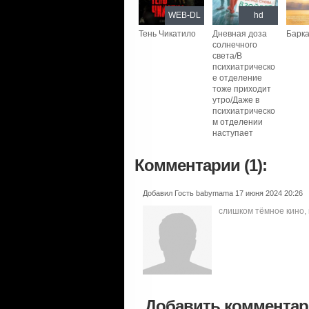
WEB-DL
hd
Тень Чикатило
Дневная доза
Барка
солнечного
света/В
психиатрическо
е отделение
тоже приходит
утро/Даже в
психиатрическо
м отделении
наступает
Комментарии (1):
Добавил Гость babymama 17 июня 2024 20:26
слишком тёмное кино, 
Добавить коммента