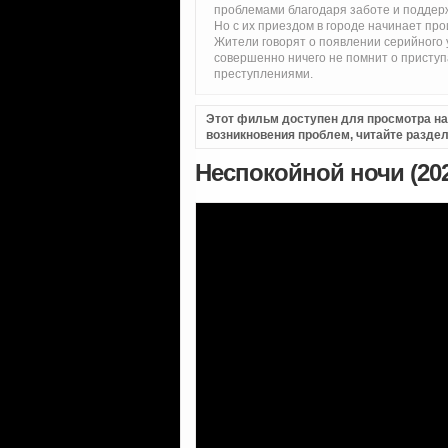
проблемами благодаря заботе и поддер
Но с их приездом в городе начинает про
Жители говорят о появлении серийного у
совершенно ничего не помнит о приступа
преступлениями.
Этот фильм доступен для просмотра на i
возникновения проблем, читайте разде
Неспокойной ночи (20