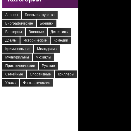
Анонсы
Боевые искусства
Биографические
Боевики
Вестерны
Военные
Детективы
Драмы
Исторические
Комедии
Криминальные
Мелодрамы
Мультфильмы
Мюзиклы
Приключенческие
Русские
Семейные
Спортивные
Триллеры
Ужасы
Фантастические