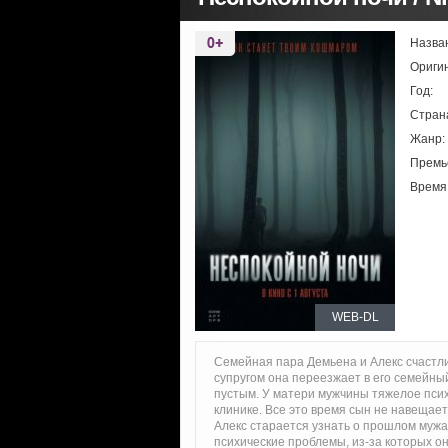
Назва
Ориги
Год:
Стран
Жанр:
Премь
Время
WEB-DL
Семейная пара Демьена и Алекс счастл
супругом она переезжает в его семейный
пустым. У матери мужчины тяжелое псих
клинике. Все это время сын не навещае
Алекс старается узнать о прошлом мужа
психические проблемы, из-за которых он