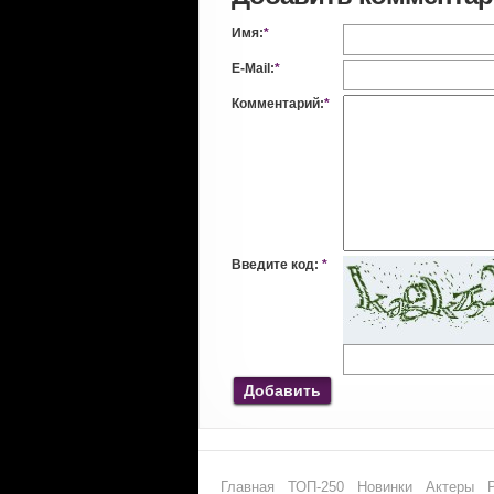
Имя:
*
E-Mail:
*
Комментарий:
*
Введите код:
*
Добавить
Главная
ТОП-250
Новинки
Актеры