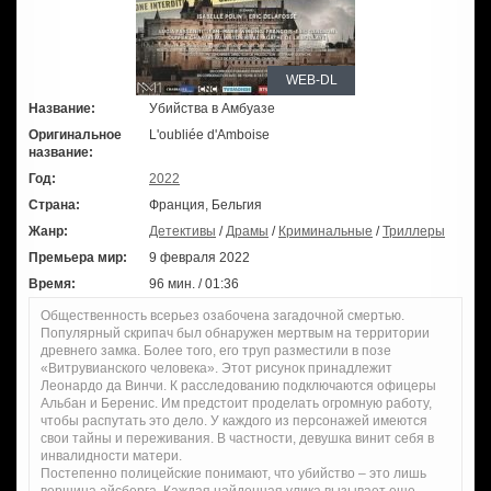
WEB-DL
Название:
Убийства в Амбуазе
Оригинальное
L'oubliée d'Amboise
название:
Год:
2022
Страна:
Франция, Бельгия
Жанр:
Детективы
/
Драмы
/
Криминальные
/
Триллеры
Премьера мир:
9 февраля 2022
Время:
96 мин. / 01:36
Общественность всерьез озабочена загадочной смертью.
Популярный скрипач был обнаружен мертвым на территории
древнего замка. Более того, его труп разместили в позе
«Витрувианского человека». Этот рисунок принадлежит
Леонардо да Винчи. К расследованию подключаются офицеры
Альбан и Беренис. Им предстоит проделать огромную работу,
чтобы распутать это дело. У каждого из персонажей имеются
свои тайны и переживания. В частности, девушка винит себя в
инвалидности матери.
Постепенно полицейские понимают, что убийство – это лишь