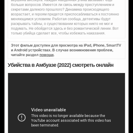
вершина айсберга. Каждая найденная улика вызывает еще
больше вопросов. Имеется ли связь между преступлением и
секретами далекого прошлого? Динамика происходящего
возрастает, и героям придется приспосабливаться к постоянно
меняющимся условиям. Работая сообща, детективы будут
раскрывать тайны, о существовании которых никто не мог и
подумать. Не обойдется здесь и без романтической линии. Вот
только убийца сделает все, чтобы избежать наказания.
Этот фильм доступен для просмотра на iPad, iPhone, SmartTV
и Android устройствах. В случае возникновения проблем,
читайте раздел
помощи
.
Убийства в Амбуазе (2022) смотреть онлайн