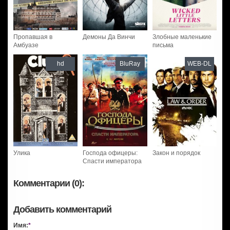
Пропавшая в
Демоны Да Винчи
Злобные маленькие
Амбуазе
письма
hd
BluRay
WEB-DL
Улика
Господа офицеры:
Закон и порядок
Спасти императора
Комментарии (0):
Добавить комментарий
Имя:
*