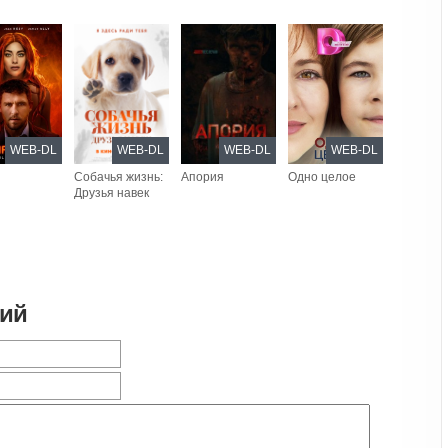
WEB-DL
WEB-DL
WEB-DL
WEB-DL
Собачья жизнь:
Апория
Одно целое
Друзья навек
рий