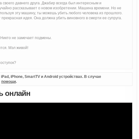
а своего давнего друга. Джабир всегда был интересным и
учайно рассказывает о новом изобретении. Машина времени. Но не
спользуя эту машину, ты можешь убить любого человека из прошлого.
т прекрасная идея. Она должна убить виновного в смерти ее супруга.
 Никто не замечает подмены.
ится. Мэл живой!
поступок?
Pad, iPhone, SmartTV и Android устройствах. В случае
л
помощи
.
ть онлайн