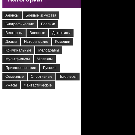
Анонсы
Боевые искусства
Биографические
Боевики
Вестерны
Военные
Детективы
Драмы
Исторические
Комедии
Криминальные
Мелодрамы
Мультфильмы
Мюзиклы
Приключенческие
Русские
Семейные
Спортивные
Триллеры
Ужасы
Фантастические