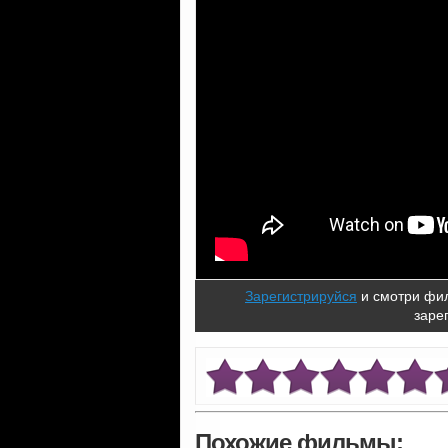
Зарегистрируйся
и смотри фил
заре
Похожие фильмы: