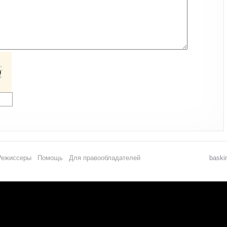
Режиссеры
Помощь
Для правообладателей
baski