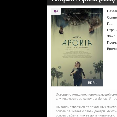
Назва
Ориги
Год:
Стран
Жанр:
Премь
Время
BDRip
История о женщине, переживающей смер
случившуюся с ее супругом Мэлом. У не
Пытаясь отвлечься от печальных мыслей
совсем забывает о своей дочери. Их от
совсем забыла, что ее дочь лишилась от