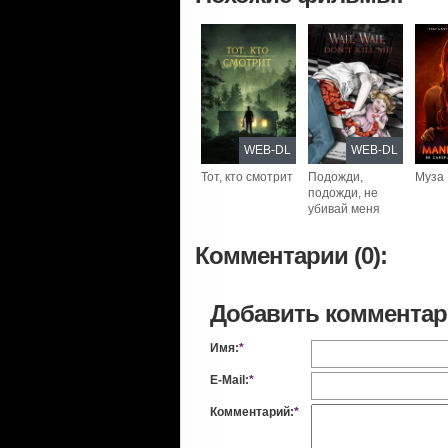
WEB-DL
WEB-DL
Тот, кто смотрит
Подожди,
Муза
подожди, не
убивай меня
Комментарии (0):
Добавить коммента
Имя:
*
E-Mail:
*
Комментарий:
*