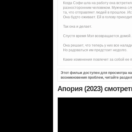
Когда Софи шла на работу она встретил
разносторонним человеком. Мужчина сл
та, что отправляет людей в прошлое. И
Она будто оживает. Ей в голову приходи
Так она и делает.
Спустя время Мэл возвращается домой.
Она решает, что теперь у них все налад
Но радоваться им предстоит недолго.
Какие изменения повлечет за собой ее 
Этот фильм доступен для просмотра на i
возникновения проблем, читайте разде
Апория (2023) смотре