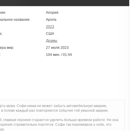
ние:
Апория
нальное название:
Aporia
2023
а:
США
Драмы
ера мир:
27 июля 2023
:
104 мин. / 01:44
ть мужа. Софи никак не может забыть автомобильную аварию,
е в голове каждый раз повторяются события той ужасной аварии.
, главная героиня старается уделять больше времени работе. Но она
ношения стремительно портятся. Софи так переживала о себе, что
ца.